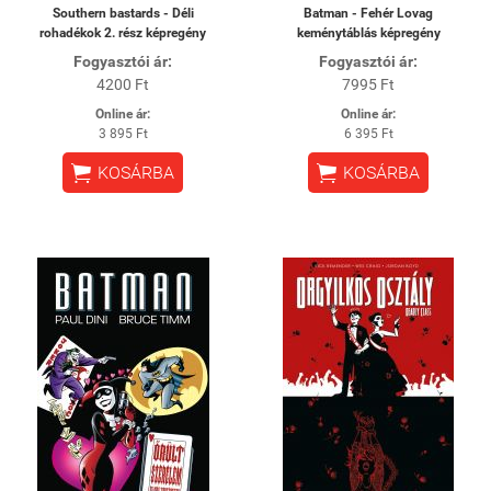
Southern bastards - Déli
Batman - Fehér Lovag
rohadékok 2. rész képregény
keménytáblás képregény
Fogyasztói ár:
Fogyasztói ár:
4200 Ft
7995 Ft
Online ár:
Online ár:
3 895 Ft
6 395 Ft


KOSÁRBA
KOSÁRBA