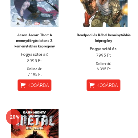
Jason Aaron: Thor: A
Deadpool és Kábel keménytáblás
mennydörgés istene 2.
képregény
keménytáblás képregény
Fogyasztói ár:
Fogyasztói ár:
7995 Ft
8995 Ft
Online ár:
Online ár:
6 395 Ft
7 195 Ft


KOSÁRBA
KOSÁRBA
-20%