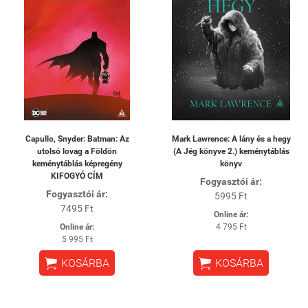
Capullo, Snyder: Batman: Az
Mark Lawrence: A lány és a hegy
utolsó lovag a Földön
(A Jég könyve 2.) keménytáblás
keménytáblás képregény
könyv
KIFOGYÓ CÍM
Fogyasztói ár:
Fogyasztói ár:
5995 Ft
7495 Ft
Online ár:
Online ár:
4 795 Ft
5 995 Ft


KOSÁRBA
KOSÁRBA