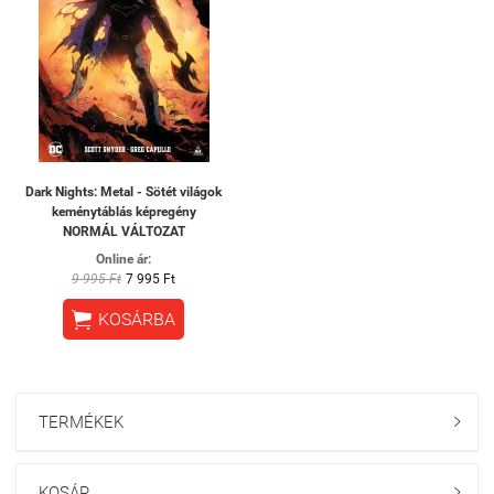
Dark Nights: Metal - Sötét világok
keménytáblás képregény
NORMÁL VÁLTOZAT
Online ár:
9 995 Ft
7 995 Ft

KOSÁRBA
TERMÉKEK

KOSÁR
