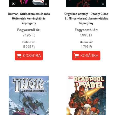
Batman: Őrült szerelem és más
Orgyilkos osztály - Deadly Class
történetek keménytáblás
8.: Nincs visszaút keménytáblás
képregény
képregény
Fogyasztói ár:
Fogyasztói ár:
7495 Ft
5995 Ft
Online ár:
Online ár:
5 995 Ft
4 795 Ft


KOSÁRBA
KOSÁRBA