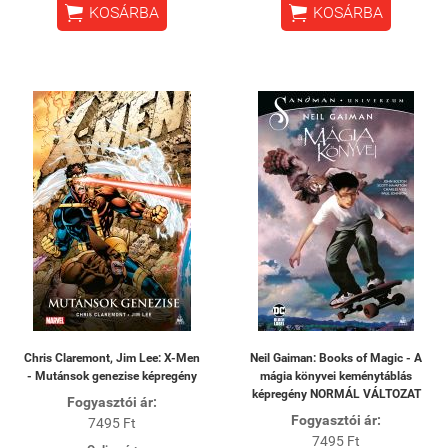


KOSÁRBA
KOSÁRBA
Chris Claremont, Jim Lee: X-Men
Neil Gaiman: Books of Magic - A
- Mutánsok genezise képregény
mágia könyvei keménytáblás
képregény NORMÁL VÁLTOZAT
Fogyasztói ár:
Fogyasztói ár:
7495 Ft
7495 Ft