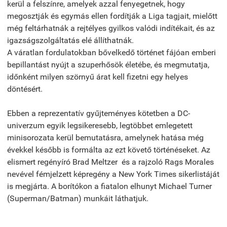
kerül a felszínre, amelyek azzal fenyegetnek, hogy
megosztják és egymás ellen fordítják a Liga tagjait, mielőtt
még feltárhatnák a rejtélyes gyilkos valódi indítékait, és az
igazságszolgáltatás elé állíthatnák.
A váratlan fordulatokban bővelkedő történet fájóan emberi
bepillantást nyújt a szuperhősök életébe, és megmutatja,
időnként milyen szörnyű árat kell fizetni egy helyes
döntésért.
Ebben a reprezentatív gyűjteményes kötetben a DC-
univerzum egyik legsikeresebb, legtöbbet emlegetett
minisorozata kerül bemutatásra, amelynek hatása még
évekkel később is formálta az ezt követő történéseket. Az
elismert regényíró Brad Meltzer és a rajzoló Rags Morales
nevével fémjelzett képregény a New York Times sikerlistáját
is megjárta. A borítókon a fiatalon elhunyt Michael Turner
(Superman/Batman) munkáit láthatjuk.