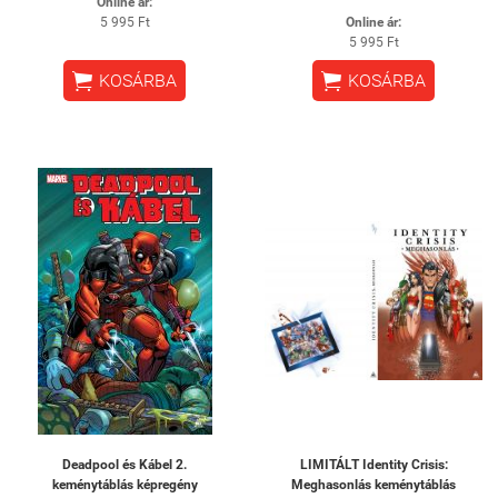
Online ár:
5 995 Ft
Online ár:
5 995 Ft


KOSÁRBA
KOSÁRBA
Deadpool és Kábel 2.
LIMITÁLT Identity Crisis:
keménytáblás képregény
Meghasonlás keménytáblás