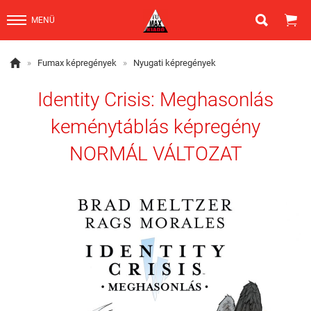


MENÜ

»
Fumax képregények
»
Nyugati képregények
Identity Crisis: Meghasonlás
keménytáblás képregény
NORMÁL VÁLTOZAT