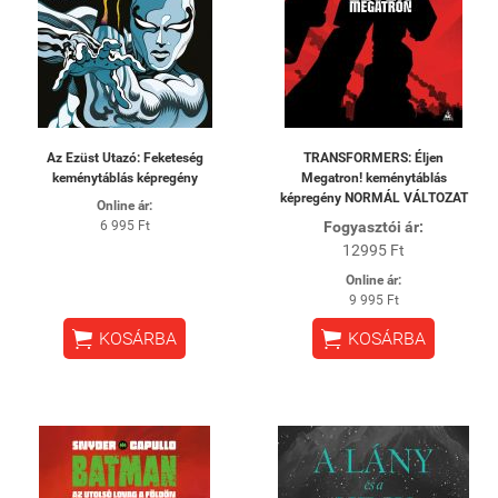
Az Ezüst Utazó: Feketeség
TRANSFORMERS: Éljen
keménytáblás képregény
Megatron! keménytáblás
képregény NORMÁL VÁLTOZAT
Online ár:
6 995 Ft
Fogyasztói ár:
12995 Ft
Online ár:
9 995 Ft


KOSÁRBA
KOSÁRBA