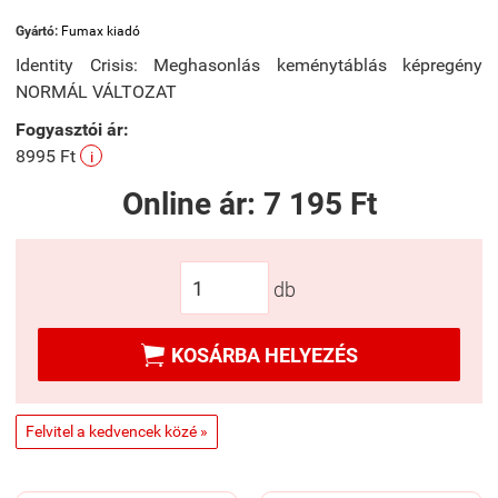
Gyártó:
Fumax kiadó
Identity Crisis: Meghasonlás keménytáblás képregény
NORMÁL VÁLTOZAT
Fogyasztói ár:
8995 Ft
i
Online ár:
7 195 Ft
db

KOSÁRBA HELYEZÉS
Felvitel a kedvencek közé »