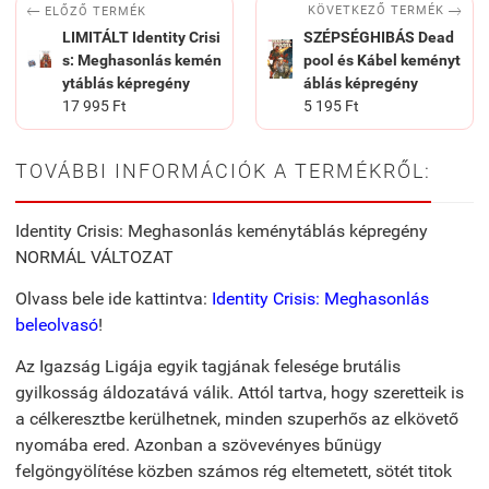


KÖVETKEZŐ TERMÉK
ELŐZŐ TERMÉK
LIMITÁLT Identity Crisi
SZÉPSÉGHIBÁS Dead
s: Meghasonlás kemén
pool és Kábel keményt
ytáblás képregény
áblás képregény
17 995 Ft
5 195 Ft
TOVÁBBI INFORMÁCIÓK A TERMÉKRŐL:
Identity Crisis: Meghasonlás keménytáblás képregény
NORMÁL VÁLTOZAT
Olvass bele ide kattintva:
Identity Crisis: Meghasonlás
beleolvasó
!
Az Igazság Ligája egyik tagjának felesége brutális
gyilkosság áldozatává válik. Attól tartva, hogy szeretteik is
a célkeresztbe kerülhetnek, minden szuperhős az elkövető
nyomába ered. Azonban a szövevényes bűnügy
felgöngyölítése közben számos rég eltemetett, sötét titok