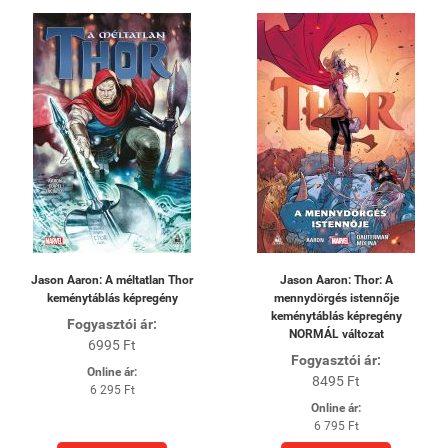
Jason Aaron: A méltatlan Thor
Jason Aaron: Thor: A
keménytáblás képregény
mennydörgés istennője
keménytáblás képregény
Fogyasztói ár:
NORMÁL változat
6995 Ft
Fogyasztói ár:
Online ár:
8495 Ft
6 295 Ft
Online ár:
6 795 Ft