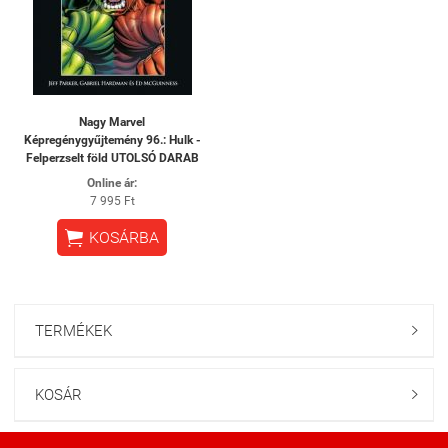
Nagy Marvel
Képregénygyűjtemény 96.: Hulk -
Felperzselt föld UTOLSÓ DARAB
Online ár:
7 995 Ft

KOSÁRBA
TERMÉKEK

KOSÁR
