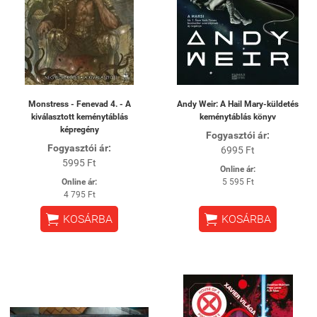
Monstress - Fenevad 4. - A
Andy Weir: A Hail Mary-küldetés
kiválasztott keménytáblás
keménytáblás könyv
képregény
Fogyasztói ár:
Fogyasztói ár:
6995 Ft
5995 Ft
Online ár:
Online ár:
5 595 Ft
4 795 Ft


KOSÁRBA
KOSÁRBA