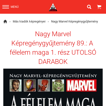


MENÜ

»
Más kiadók képregényei
»
Nagy Marvel Képregénygyűjtemény
Nagy Marvel
Képregénygyűjtemény 89.: A ​
félelem maga 1. rész UTOLSÓ
DARABOK