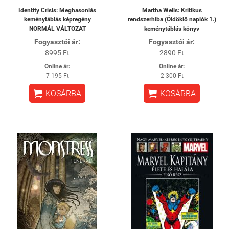
Identity Crisis: Meghasonlás
Martha Wells: Kritikus
keménytáblás képregény
rendszerhiba (Öldöklő naplók 1.)
NORMÁL VÁLTOZAT
keménytáblás könyv
Fogyasztói ár:
Fogyasztói ár:
8995 Ft
2890 Ft
Online ár:
Online ár:
7 195 Ft
2 300 Ft


KOSÁRBA
KOSÁRBA