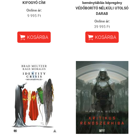
KIFOGYÓ CÍM
keménytáblás képregény
VÉDŐBORÍTÓ NÉLKÜLI UTOLSÓ
Online ár:
DARAB
9 995 Ft
Online ár:
39 995 Ft


KOSÁRBA
KOSÁRBA