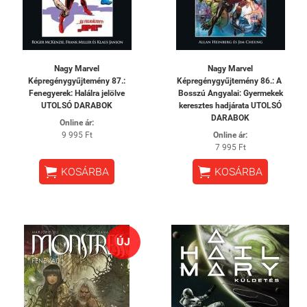
Nagy Marvel
Nagy Marvel
Képregénygyűjtemény 87.:
Képregénygyűjtemény 86.: A ​
Fenegyerek: ​Halálra jelölve
Bosszú Angyalai: Gyermekek
UTOLSÓ DARABOK
keresztes hadjárata UTOLSÓ
DARABOK
Online ár:
9 995 Ft
Online ár:
7 995 Ft


KOSÁRBA
KOSÁRBA
ÚJ