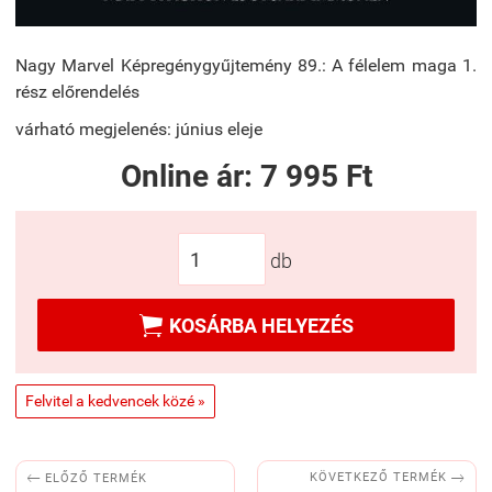
Nagy Marvel Képregénygyűjtemény 89.: A ​félelem maga 1.
rész előrendelés
várható megjelenés: június eleje
Online ár:
7 995 Ft
db

KOSÁRBA HELYEZÉS
Felvitel a kedvencek közé »


KÖVETKEZŐ TERMÉK
ELŐZŐ TERMÉK