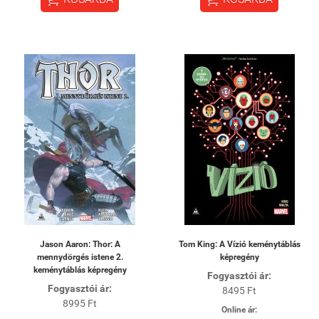
Jason Aaron: Thor: A
Tom King: A Vízió keménytáblás
mennydörgés istene 2.
képregény
keménytáblás képregény
Fogyasztói ár:
Fogyasztói ár:
8495 Ft
8995 Ft
Online ár: