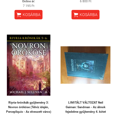
Online ár:
6 800 Ft
7 195 Ft


KOSÁRBA
KOSÁRBA
Riyria-krónikák gyűjtemény 3:
LIMITÁLT VÁLTOZAT Neil
Novron örököse (Télvíz idején,
Gaiman: Sandman - Az álmok
Percepliquis - Az elveszett város)
fejedelme gyűjtemény 4. kötet