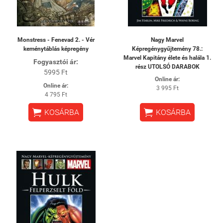
Monstress - Fenevad 2. - Vér
Nagy Marvel
keménytáblás képregény
Képregénygyűjtemény 78.:
Marvel ​Kapitány élete és halála 1.
Fogyasztói ár:
rész UTOLSÓ DARABOK
5995 Ft
Online ár:
Online ár:
3 995 Ft
4 795 Ft


KOSÁRBA
KOSÁRBA