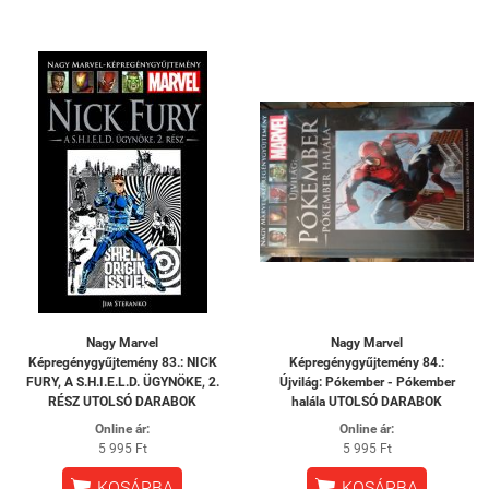
Nagy Marvel
Nagy Marvel
Képregénygyűjtemény 83.: NICK
Képregénygyűjtemény 84.:
FURY, A S.H.I.E.L.D. ÜGYNÖKE, 2.
Újvilág: Pókember - Pókember
RÉSZ UTOLSÓ DARABOK
halála UTOLSÓ DARABOK
Online ár:
Online ár:
5 995 Ft
5 995 Ft


KOSÁRBA
KOSÁRBA