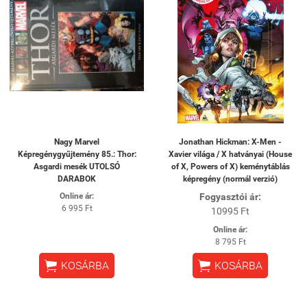
Nagy Marvel
Jonathan Hickman: X-Men -
Képregénygyűjtemény 85.: Thor:
Xavier világa / X hatványai (House
Asgardi mesék UTOLSÓ
of X, Powers of X) keménytáblás
DARABOK
képregény (normál verzió)
Online ár:
Fogyasztói ár:
6 995 Ft
10995 Ft
Online ár:
8 795 Ft


KOSÁRBA
KOSÁRBA