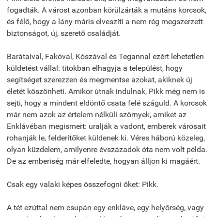
fogadták. A várost azonban körülzárták a mutáns korcsok,
és félő, hogy a lány máris elveszíti a nem rég megszerzett
biztonságot, új, szerető családját.
Barátaival, Fakóval, Kószával és Tegannal ezért lehetetlen
küldetést vállal: titokban elhagyja a települést, hogy
segítséget szerezzen és megmentse azokat, akiknek új
életét köszönheti. Amikor útnak indulnak, Pikk még nem is
sejti, hogy a mindent eldöntő csata felé száguld. A korcsok
már nem azok az értelem nélküli szörnyek, amiket az
Enklávéban megismert: uralják a vadont, emberek városait
rohanják le, felderítőket küldenek ki. Véres háború közeleg,
olyan küzdelem, amilyenre évszázadok óta nem volt példa.
De az emberiség már elfeledte, hogyan álljon ki magáért.
Csak egy valaki képes összefogni őket: Pikk.
A tét ezúttal nem csupán egy enkláve, egy helyőrség, vagy