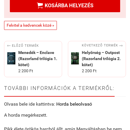

KOSÁRBA HELYEZÉS
Felvitel a kedvencek közé »


KÖVETKEZŐ TERMÉK
ELŐZŐ TERMÉK
Menedék – Enclave
Helyőrség – Outpost
(Razorland trilógia 1.
(Razorland trilógia 2.
kötet)
kötet)
2 200 Ft
2 200 Ft
TOVÁBBI INFORMÁCIÓK A TERMÉKRŐL:
Olvass bele ide kattintva:
Horda beleolvasó
A horda megérkezett.
Pikk élete örökös harcból állt, amíg Megváltásban be nem