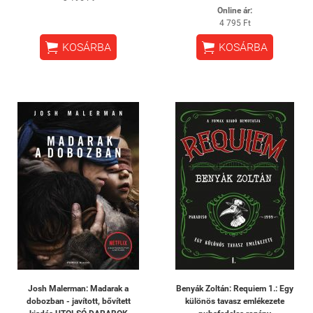
Online ár:
4 795 Ft


KOSÁRBA
KOSÁRBA
Josh Malerman: Madarak a
Benyák Zoltán: Requiem 1.: Egy
dobozban - javított, bővített
különös tavasz emlékezete