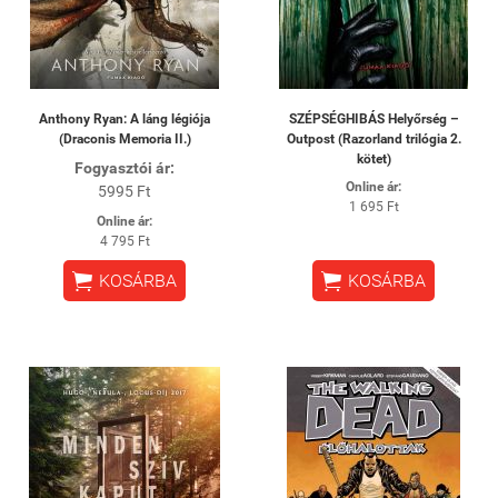
Anthony Ryan: A láng légiója
SZÉPSÉGHIBÁS Helyőrség –
(Draconis Memoria II.)
Outpost (Razorland trilógia 2.
kötet)
Fogyasztói ár:
Online ár:
5995 Ft
1 695 Ft
Online ár:
4 795 Ft


KOSÁRBA
KOSÁRBA