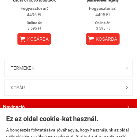
kiadás UTOLSÓ DARABOK
puhafedeles regény
Fogyasztói ár:
Fogyasztói ár:
4495 Ft
4495 Ft
Online ár:
Online ár:
3 595 Ft
3 595 Ft


KOSÁRBA
KOSÁRBA
TERMÉKEK

KOSÁR

Navigáció

Ez az oldal cookie-kat használ.
Saját fiók

A böngészés folytatásával jóváhagyja, hogy használjunk az oldal
működéséhez szükséges cookie-kat. Statisztikai, marketing célú