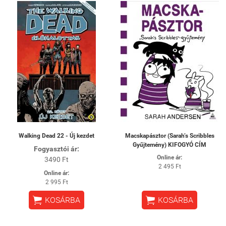
Walking Dead 22 - Új kezdet
Macskapásztor (Sarah’s Scribbles
Gyűjtemény) KIFOGYÓ CÍM
Fogyasztói ár:
Online ár:
3490 Ft
2 495 Ft
Online ár:
2 995 Ft


KOSÁRBA
KOSÁRBA