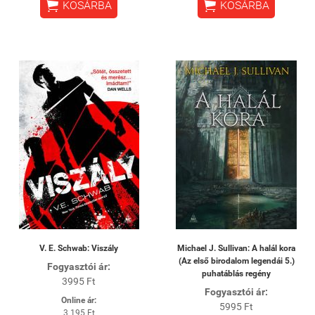


KOSÁRBA
KOSÁRBA
V. E. Schwab: Viszály
Michael J. Sullivan: A halál kora
(Az első birodalom legendái 5.)
Fogyasztói ár:
puhatáblás regény
3995 Ft
Fogyasztói ár:
Online ár:
5995 Ft
3 195 Ft