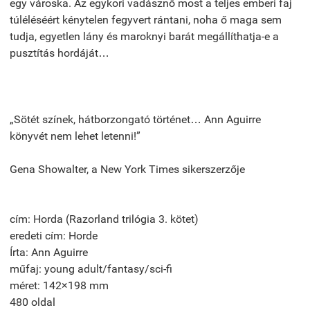
egy városka. Az egykori vadásznő most a teljes emberi faj
túléléséért kénytelen fegyvert rántani, noha ő maga sem
tudja, egyetlen lány és maroknyi barát megállíthatja-e a
pusztítás hordáját…
„Sötét színek, hátborzongató történet… Ann Aguirre
könyvét nem lehet letenni!”
Gena Showalter, a New York Times sikerszerzője
cím: Horda (Razorland trilógia 3. kötet)
eredeti cím: Horde
Írta: Ann Aguirre
műfaj: young adult/fantasy/sci-fi
méret: 142×198 mm
480 oldal