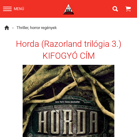


MENÜ

»
Thriller, horror regények
Horda (Razorland trilógia 3.)
KIFOGYÓ CÍM