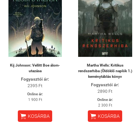
Kij Johnson: Vellitt Boe álom-
Martha Wells: Kritikus
utazása
rendszerhiba (Öldöklő naplók 1.)
keménytáblás könyv
Fogyasztói ár:
Fogyasztói ár:
2395 Ft
2890 Ft
Online ár:
1 900 Ft
Online ár:
2 300 Ft


KOSÁRBA
KOSÁRBA