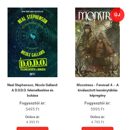
ÚJ
Neal Stephenson, Nicole Galland:
Monstress - Fenevad 4. - A
A ​D.O.D.O. felemelkedése és
kiválasztott keménytáblás
bukása
képregény
Fogyasztói ár:
Fogyasztói ár:
5495 Ft
5995 Ft
Online ár:
Online ár:
4 395 Ft
4 795 Ft