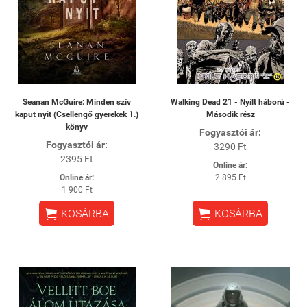
Seanan McGuire: Minden szív
Walking Dead 21 - Nyílt háború -
kaput nyit (Csellengő gyerekek 1.)
Második rész
könyv
Fogyasztói ár:
Fogyasztói ár:
3290 Ft
2395 Ft
Online ár:
Online ár:
2 895 Ft
1 900 Ft


KOSÁRBA
KOSÁRBA