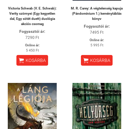
Victoria Schwab (V. E. Schwab):
M. R. Carey: A végtelenség kapuja
Verity szörnyei (Egy kegyetlen
(Pándomínium 1.) keménytáblás
dal, Egy sötét duett) duológia
könyv
akciós csomag
Fogyasztói ár:
Fogyasztói ár:
7495 Ft
7290 Ft
Online ár:
Online ár:
5 995 Ft
5 450 Ft


KOSÁRBA
KOSÁRBA