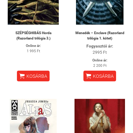
SZÉPSÉGHIBÁS Horda
Menedék – Enclave (Razorland
(Razorland trilógia 3.)
trilógia 1. kötet)
Online ár:
Fogyasztói ár:
1 995 Ft
2995 Ft
Online ár:
2 200 Ft


KOSÁRBA
KOSÁRBA