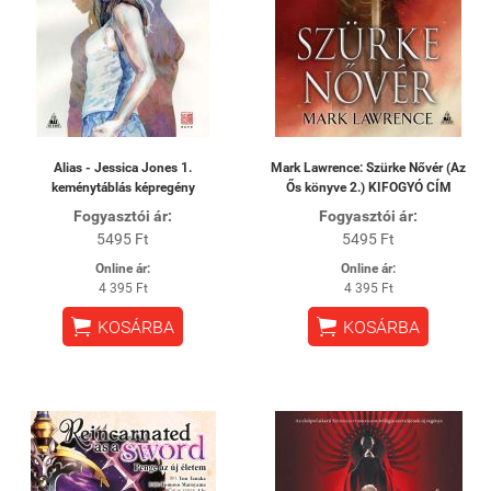
Alias - Jessica Jones 1.
Mark Lawrence: Szürke Nővér (Az
keménytáblás képregény
Ős könyve 2.) KIFOGYÓ CÍM
Fogyasztói ár:
Fogyasztói ár:
5495 Ft
5495 Ft
Online ár:
Online ár:
4 395 Ft
4 395 Ft


KOSÁRBA
KOSÁRBA