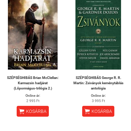
SZÉPSÉGHIBÁS Brian McClellan:
SZÉPSÉGHIBÁS George R. R.
Karmazsin hadjárat
Martin: Zsiványok keménytáblás
(Lőpormágus-trilógia 2.)
antológia
Online ár:
Online ár:
2 995 Ft
3 995 Ft


KOSÁRBA
KOSÁRBA