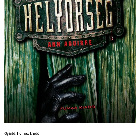
Gyártó:
Fumax kiadó