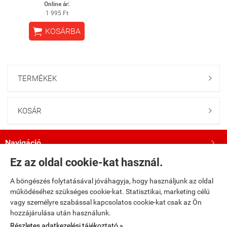
Online ár:
1 995 Ft

KOSÁRBA
TERMÉKEK

KOSÁR

Navigáció

Ez az oldal cookie-kat használ.
Saját fiók

A böngészés folytatásával jóváhagyja, hogy használjunk az oldal
működéséhez szükséges cookie-kat. Statisztikai, marketing célú
Bemutatkozás

vagy személyre szabással kapcsolatos cookie-kat csak az Ön
hozzájárulása után használunk.
Kövess minket a Facebookon!

Részletes adatkezelési tájékoztató »