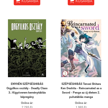


KOSÁRBA
KOSÁRBA
ENYHÉN SZÉPSÉGHIBÁS
SZÉPSÉGHIBÁS Tensei Shitara
Orgyilkos osztály - Deadly Class
Ken Deshita - Reincarnated as a
3.: Kígyóverem keménytáblás
Sword - Penge az új életem 2.
képregény
puhatáblás manga
Online ár:
Online ár:
2 295 Ft
1 995 Ft