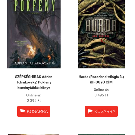
SZÉPSÉGHIBÁS Adrian
Horda (Razorland trilógia 3.)
Tchaikovsky: Pókfény
KIFOGYÓ CÍM
keménytáblás könyv
Online ár:
Online ár:
3 495 Ft
2 395 Ft


KOSÁRBA
KOSÁRBA