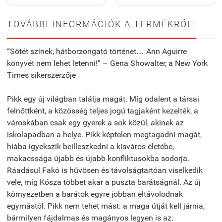
TOVÁBBI INFORMÁCIÓK A TERMÉKRŐL:
“Sötét színek, hátborzongató történet… Ann Aguirre
könyvét nem lehet letenni!” – Gena Showalter, a New York
Times sikerszerzője
Pikk egy új világban találja magát. Míg odalent a társai
felnőttként, a közösség teljes jogú tagjaként kezelték, a
városkában csak egy gyerek a sok közül, akinek az
iskolapadban a helye. Pikk képtelen megtagadni magát,
hiába igyekszik beilleszkedni a kisváros életébe,
makacssága újabb és újabb konfliktusokba sodorja.
Ráadásul Fakó is hűvösen és távolságtartóan viselkedik
vele, míg Kósza többet akar a puszta barátságnál. Az új
környezetben a barátok egyre jobban eltávolodnak
egymástól. Pikk nem tehet mást: a maga útját kell járnia,
bármilyen fájdalmas és magányos legyen is az.