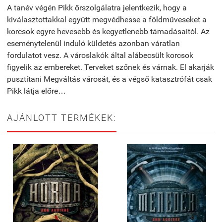
A tanév végén Pikk őrszolgálatra jelentkezik, hogy a
kiválasztottakkal együtt megvédhesse a földműveseket a
korcsok egyre hevesebb és kegyetlenebb támadásaitól. Az
eseménytelenül induló küldetés azonban váratlan
fordulatot vesz. A városlakók által alábecsült korcsok
figyelik az embereket. Terveket szőnek és várnak. El akarják
pusztítani Megváltás városát, és a végső katasztrófát csak
Pikk látja előre…
AJÁNLOTT TERMÉKEK: