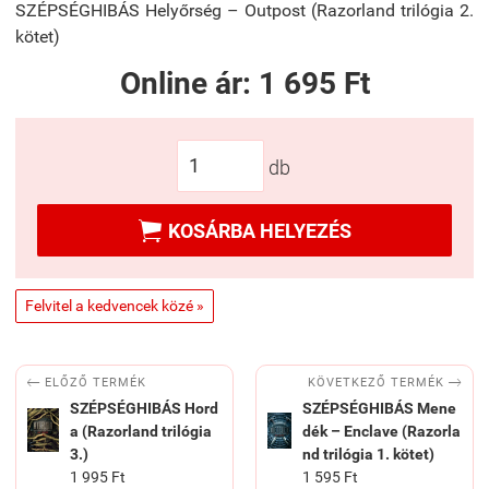
SZÉPSÉGHIBÁS Helyőrség – Outpost (Razorland trilógia 2.
kötet)
Online ár:
1 695 Ft
db

KOSÁRBA HELYEZÉS
Felvitel a kedvencek közé »


KÖVETKEZŐ TERMÉK
ELŐZŐ TERMÉK
SZÉPSÉGHIBÁS Hord
SZÉPSÉGHIBÁS Mene
a (Razorland trilógia
dék – Enclave (Razorla
3.)
nd trilógia 1. kötet)
1 995 Ft
1 595 Ft