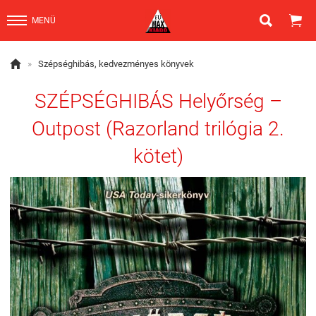


MENÜ

»
Szépséghibás, kedvezményes könyvek
SZÉPSÉGHIBÁS Helyőrség –
Outpost (Razorland trilógia 2.
kötet)