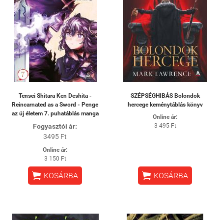
Tensei Shitara Ken Deshita -
SZÉPSÉGHIBÁS Bolondok
Reincarnated as a Sword - Penge
hercege keménytáblás könyv
az új életem 7. puhatáblás manga
Online ár:
Fogyasztói ár:
3 495 Ft
3495 Ft
Online ár:
3 150 Ft


KOSÁRBA
KOSÁRBA