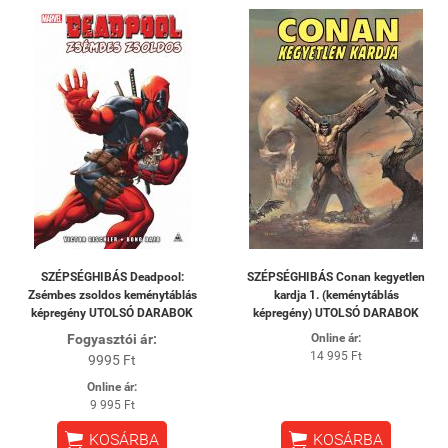
SZÉPSÉGHIBÁS Deadpool:
SZÉPSÉGHIBÁS Conan kegyetlen
Zsémbes zsoldos keménytáblás
kardja 1. (keménytáblás
képregény UTOLSÓ DARABOK
képregény) UTOLSÓ DARABOK
Fogyasztói ár:
Online ár:
14 995 Ft
9995 Ft
Online ár:
9 995 Ft


KOSÁRBA
KOSÁRBA