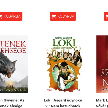


KOSÁRBA
KOSÁRBA
n Gwynne: Az
Loki: Asgard ügynöke
Mark L
tenek éhsége
2.: Nem hazudhatok
Nővér 