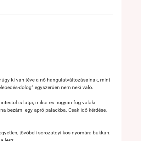
úgy ki van téve a nő hangulatváltozásainak, mint
elepedés-dolog” egyszerűen nem neki való.
téstől is látja, mikor és hogyan fog valaki
arna bezárni egy apró palackba. Csak idő kérdése,
kegyetlen, jövőbeli sorozatgyilkos nyomára bukkan.
a lesz.