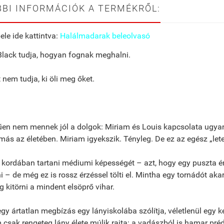
BI INFORMÁCIÓK A TERMÉKRŐL:
ele ide kattintva:
Halálmadarak beleolvasó
lack tudja, hogyan fognak meghalni.
 nem tudja, ki öli meg őket.
en nem mennek jól a dolgok: Miriam és Louis kapcsolata ugyan
ás az életében. Miriam igyekszik. Tényleg. De ez az egész „let
 kordában tartani médiumi képességét – azt, hogy egy puszta érin
 – de még ez is rossz érzéssel tölti el. Mintha egy tornádót ak
g kitörni a mindent elsöprő vihar.
gy ártatlan megbízás egy lányiskolába szólítja, véletlenül egy 
csak rengeteg lány élete múlik rajta: a vadászból is hamar préd