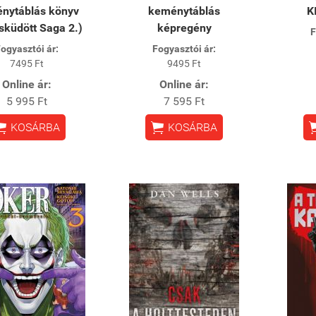
nytáblás könyv
keménytáblás
K
sküdött Saga 2.)
képregény
F
ogyasztói ár:
Fogyasztói ár:
7495 Ft
9495 Ft
Online ár:
Online ár:
5 995 Ft
7 595 Ft


KOSÁRBA
KOSÁRBA