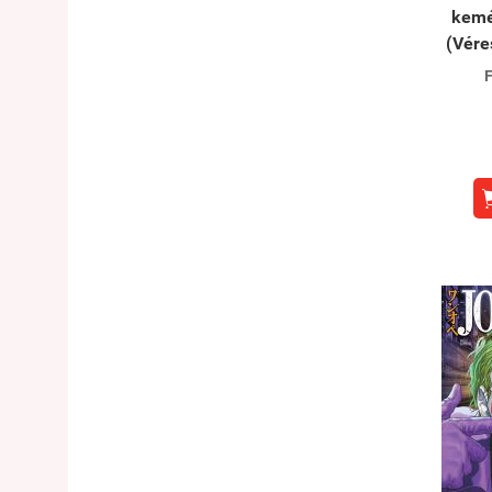
kemé
(Vére
F