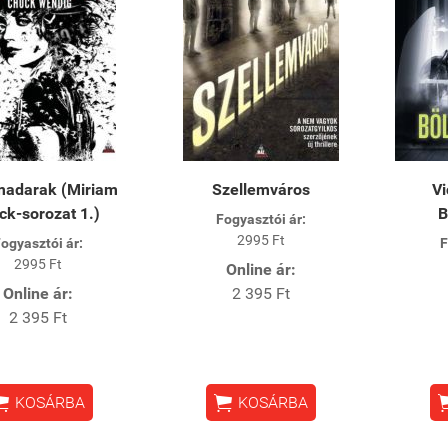
adarak (Miriam
Szellemváros
Vi
ck-sorozat 1.)
B
Fogyasztói ár:
2995 Ft
ogyasztói ár:
F
2995 Ft
Online ár:
Online ár:
2 395 Ft
2 395 Ft


KOSÁRBA
KOSÁRBA