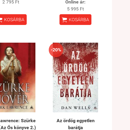
2 795 Ft
Online ár:
5 995 Ft


KOSÁRBA
KOSÁRBA
-20%
awrence: Szürke
Az ördög egyetlen
(Az Ős könyve 2.)
barátja