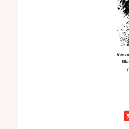
Vészm
Bla
F