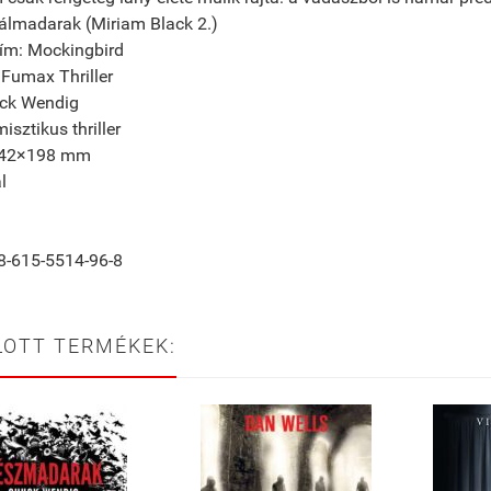
álmadarak (Miriam Black 2.)
cím: Mockingbird
 Fumax Thriller
uck Wendig
isztikus thriller
142×198 mm
l
8-615-5514-96-8
LOTT TERMÉKEK: