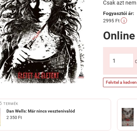
Csak azt nem t
Fogyasztói ár:
2995 Ft
i
Online
Felvitel a kedve
Ő TERMÉK
Dan Wells: Már nincs vesztenivalód
2 350 Ft