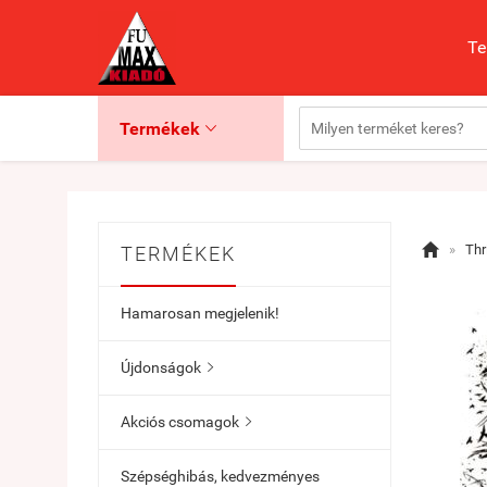
Te
Termékek


»
Thr
TERMÉKEK
Hamarosan megjelenik!
Újdonságok

Akciós csomagok

Szépséghibás, kedvezményes