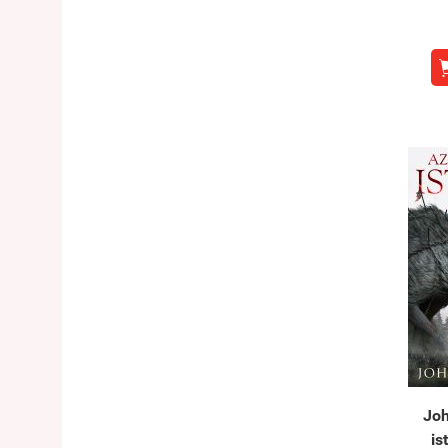
Joh
is