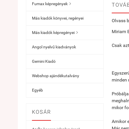
Fumax képregények
TOVÁB

Más kiadók könyvei, regényei
Olvass b
Miriam B
Más kiadók képregényei

Csak azt
Angol nyelvű kiadványok
Gemini Kiadó
Egyszerű
Webshop ajándékutalvány
minden m
Egyéb
Próbálja
meghalni
mikor fo
KOSÁR
Amikor e
Már nem 