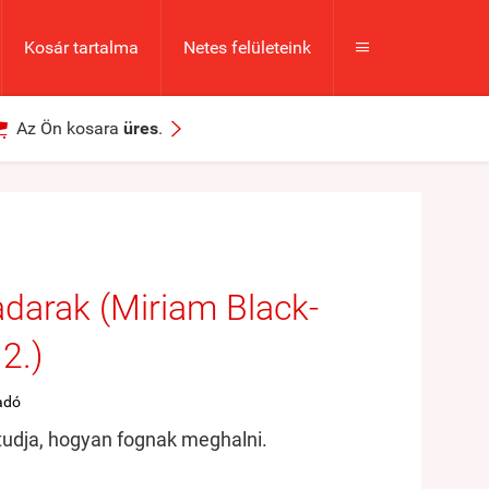
Kosár tartalma
Netes felületeink



Az Ön kosara
üres
.
darak (Miriam Black-
2.)
adó
tudja, hogyan fognak meghalni.