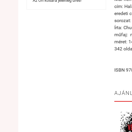
Az Ön kosara jelenleg üres!
cím: Hal
eredeti 
sorozat:
Írta: Ch
műfaj: m
méret: 
342 olda
ISBN 97
AJÁN