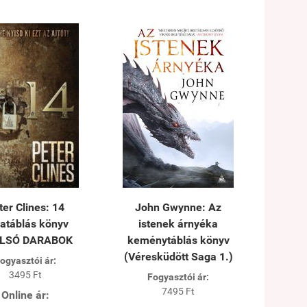
ter Clines: 14
John Gwynne: Az
atáblás könyv
istenek árnyéka
LSÓ DARABOK
keménytáblás könyv
(Véresküdött Saga 1.)
ogyasztói ár:
3495 Ft
Fogyasztói ár:
7495 Ft
Online ár: