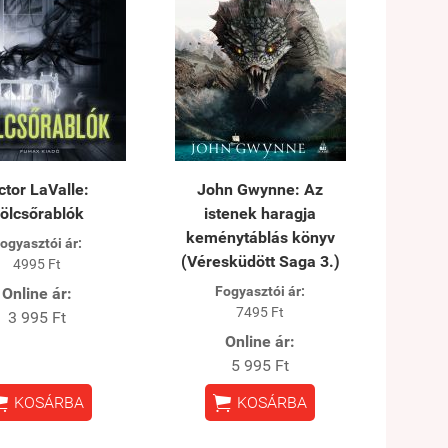
ctor LaValle:
John Gwynne: Az
ölcsőrablók
istenek haragja
keménytáblás könyv
ogyasztói ár:
(Véresküdött Saga 3.)
4995 Ft
Fogyasztói ár:
Online ár:
7495 Ft
3 995 Ft
Online ár:
5 995 Ft


KOSÁRBA
KOSÁRBA