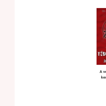
A v
ke