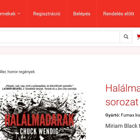
rmékek
Regisztráció
Belépés
Rendelés előtt


iller, horror regények
Halálma
sorozat 
Gyártó:
Fumax ki
Miriam Black 