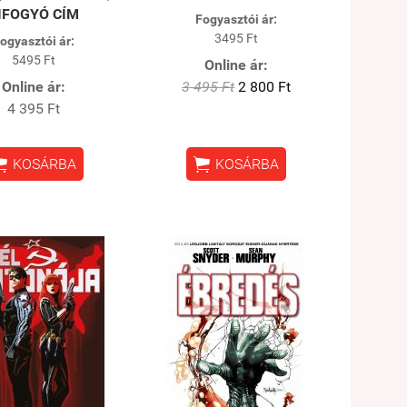
IFOGYÓ CÍM
Fogyasztói ár:
3495 Ft
ogyasztói ár:
5495 Ft
Online ár:
Online ár:
3 495 Ft
2 800 Ft
4 395 Ft


KOSÁRBA
KOSÁRBA