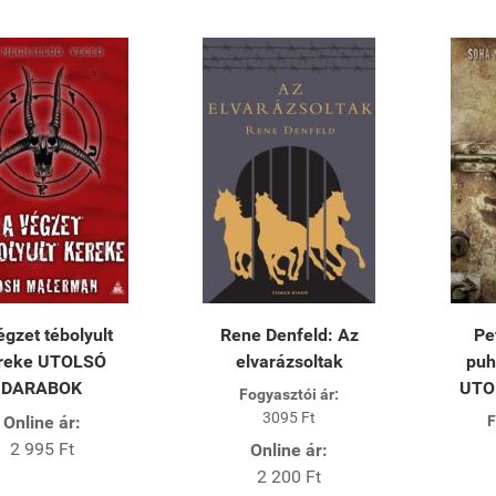
égzet tébolyult
Rene Denfeld: Az
Pe
reke UTOLSÓ
elvarázsoltak
puh
DARABOK
UTO
Fogyasztói ár:
3095 Ft
Online ár:
F
2 995 Ft
Online ár:
2 200 Ft