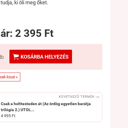
udja, ki öli meg őket.
 ár:
2 395 Ft

KOSÁRBA HELYEZÉS
db
ncek közé »

KÖVETKEZŐ TERMÉK
Csak a holttesteden át (Az ördög egyetlen barátja
trilógia 2.) UTOL...
4 995 Ft