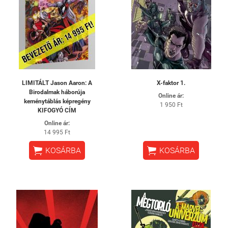
LIMITÁLT Jason Aaron: A
X-faktor 1.
Birodalmak háborúja
Online ár:
keménytáblás képregény
1 950 Ft
KIFOGYÓ CÍM
Online ár:
14 995 Ft


KOSÁRBA
KOSÁRBA