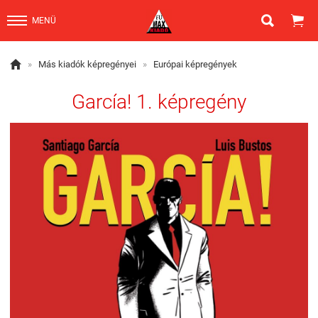


MENÜ

»
Más kiadók képregényei
»
Európai képregények
García! 1. képregény