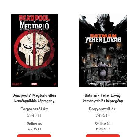
Deadpool A Megtorló ellen
Batman - Fehér Lovag
keménytáblás képregény
keménytáblás képregény
Fogyasztói ár:
Fogyasztói ár:
5995 Ft
7995 Ft
Online ár:
Online ár:
4 795 Ft
6 395 Ft