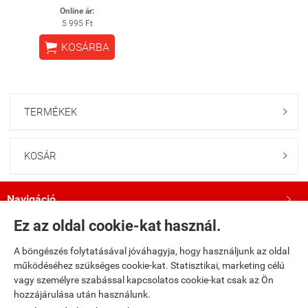
Online ár:
5 995 Ft

KOSÁRBA
TERMÉKEK

KOSÁR

Navigáció

Ez az oldal cookie-kat használ.
Saját fiók

A böngészés folytatásával jóváhagyja, hogy használjunk az oldal
működéséhez szükséges cookie-kat. Statisztikai, marketing célú
Bemutatkozás

vagy személyre szabással kapcsolatos cookie-kat csak az Ön
hozzájárulása után használunk.