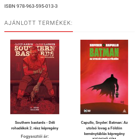
ISBN 978-963-595-013-3
AJÁNLOTT TERMÉKEK:
Southern bastards - Déli
Capullo, Snyder: Batman: Az
rohadékok 2. rész képregény
utolsó lovag a Földön
keménytáblás képregény
Fogyasztói ár: