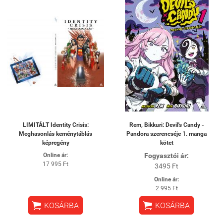
LIMITÁLT Identity Crisis:
Rem, Bikkuri: Devil's Candy -
Meghasonlás keménytáblás
Pandora szerencséje 1. manga
képregény
kötet
Online ár:
Fogyasztói ár:
17 995 Ft
3495 Ft
Online ár:
2 995 Ft


KOSÁRBA
KOSÁRBA