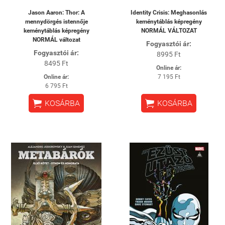
Jason Aaron: Thor: A
Identity Crisis: Meghasonlás
mennydörgés istennője
keménytáblás képregény
keménytáblás képregény
NORMÁL VÁLTOZAT
NORMÁL változat
Fogyasztói ár:
Fogyasztói ár:
8995 Ft
8495 Ft
Online ár:
Online ár:
7 195 Ft
6 795 Ft


KOSÁRBA
KOSÁRBA