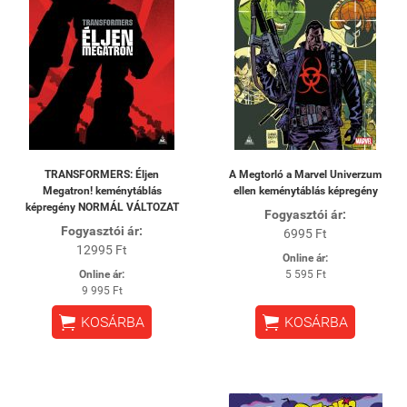
TRANSFORMERS: Éljen
A Megtorló a Marvel Univerzum
Megatron! keménytáblás
ellen keménytáblás képregény
képregény NORMÁL VÁLTOZAT
Fogyasztói ár:
Fogyasztói ár:
6995 Ft
12995 Ft
Online ár:
Online ár:
5 595 Ft
9 995 Ft


KOSÁRBA
KOSÁRBA