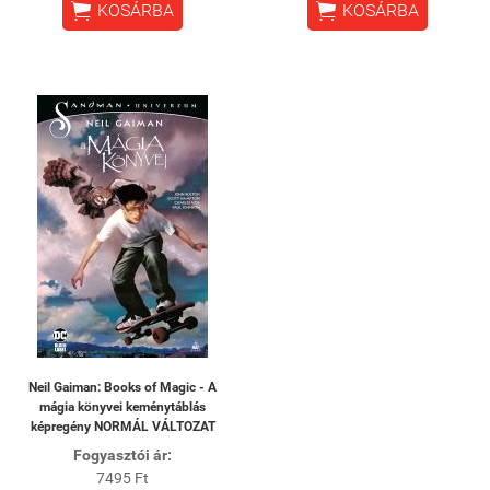


KOSÁRBA
KOSÁRBA
Neil Gaiman: Books of Magic - A
mágia könyvei keménytáblás
képregény NORMÁL VÁLTOZAT
Fogyasztói ár:
7495 Ft