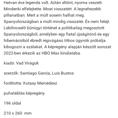
Hatvan éve legenda volt. Aztán eltűnt, nyoma veszett.
Mindenki elfelejtette. Most visszatért. A legnehezebb
pillanatban. Mert a múlt sosem halhat meg.
Spanyolországban a múlt mindig visszatér. És nem felejt.
Lebilincselő bűnügyi történet a politikailag megosztott
Spanyolországból, amelyben egy fiatal újságírónő és egy
hibernációból ébredt régivágású titkos ügynök próbálja
kibogozni a szálakat. A képregény alapján készült sorozat
2022-ben érkezik az HBO Max kínálatába.
kiadó: Vad Virágok
szerzők: Santiago García, Luis Bustos
fordította: Kutasy Mercédesz
puhatáblás képregény
196 oldal
210 x 260 mm