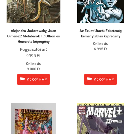
Alejandro Jodorowsky, Juan
Az Ezüst Utazó: Feketeség
Gimenez: Metabárók 1.: Othon és
keménytáblás képregény
Honorata képregény
Online ár:
Fogyasztói ár:
6 995 Ft
9995 Ft
Online ár:
9 000 Ft


KOSÁRBA
KOSÁRBA