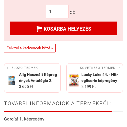
db

KOSÁRBA HELYEZÉS
Felvitel a kedvencek közé »


KÖVETKEZŐ TERMÉK
ELŐZŐ TERMÉK
Alig Használt Képreg
Lucky Luke 44. - Nitr
ények Antológia 2.
oglicerin képregény
3 695 Ft
2 199 Ft
TOVÁBBI INFORMÁCIÓK A TERMÉKRŐL:
García! 1. képregény