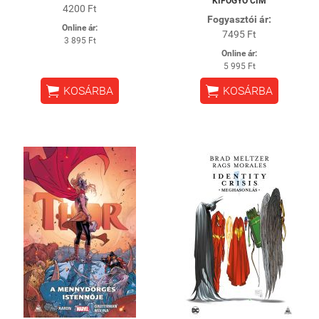
KIFOGYÓ CÍM
4200 Ft
Fogyasztói ár:
Online ár:
7495 Ft
3 895 Ft
Online ár:
5 995 Ft


KOSÁRBA
KOSÁRBA