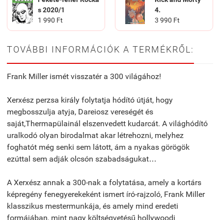
s 2020/1
4.
1 990 Ft
3 990 Ft
TOVÁBBI INFORMÁCIÓK A TERMÉKRŐL:
Frank Miller ismét visszatér a 300 világához!
Xerxész perzsa király folytatja hódító útját, hogy
megbosszulja atyja, Dareiosz vereségét és
saját,Thermapülainál elszenvedett kudarcát. A világhódító
uralkodó olyan birodalmat akar létrehozni, melyhez
foghatót még senki sem látott, ám a nyakas görögök
ezúttal sem adják olcsón szabadságukat…
A Xerxész annak a 300-nak a folytatása, amely a kortárs
képregény fenegyerekeként ismert író-rajzoló, Frank Miller
klasszikus mestermunkája, és amely mind eredeti
formájában, mint nagy költségvetésű hollywoodi