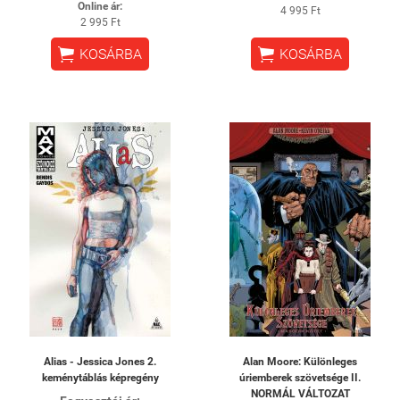
Online ár:
4 995 Ft
2 995 Ft


KOSÁRBA
KOSÁRBA
Alias - Jessica Jones 2.
Alan Moore: Különleges
keménytáblás képregény
úriemberek szövetsége II.
NORMÁL VÁLTOZAT