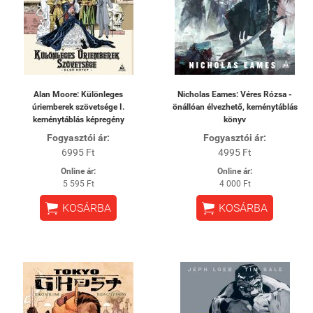
Alan Moore: Különleges
Nicholas Eames: Véres Rózsa -
úriemberek szövetsége I.
önállóan élvezhető, keménytáblás
keménytáblás képregény
könyv
Fogyasztói ár:
Fogyasztói ár:
6995 Ft
4995 Ft
Online ár:
Online ár:
5 595 Ft
4 000 Ft


KOSÁRBA
KOSÁRBA