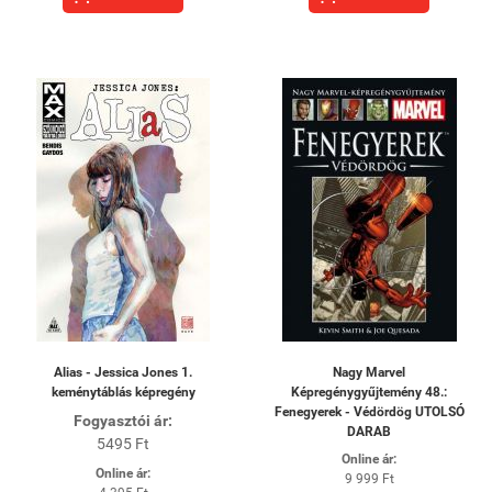
Alias - Jessica Jones 1.
Nagy Marvel
keménytáblás képregény
Képregénygyűjtemény 48.:
Fenegyerek - Védördög UTOLSÓ
Fogyasztói ár:
DARAB
5495 Ft
Online ár:
Online ár:
9 999 Ft