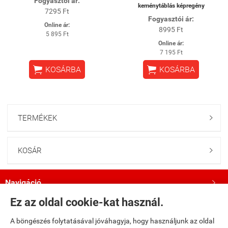
Fogyasztói ár:
keménytáblás képregény
7295 Ft
Fogyasztói ár:
Online ár:
8995 Ft
5 895 Ft
Online ár:
7 195 Ft


KOSÁRBA
KOSÁRBA
TERMÉKEK

KOSÁR

Navigáció

Ez az oldal cookie-kat használ.
Saját fiók

A böngészés folytatásával jóváhagyja, hogy használjunk az oldal