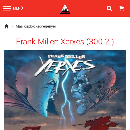


MENÜ

»
Más kiadók képregényei
Frank Miller: Xerxes (300 2.)