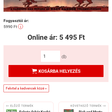
Fogyasztói ár:
5990 Ft
i
Online ár:
5 495 Ft
db

KOSÁRBA HELYEZÉS
Felvitel a kedvencek közé »


KÖVETKEZŐ TERMÉK
ELŐZŐ TERMÉK
Fekete-fehér Kocká
Rick and Morty