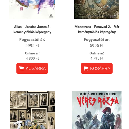
Alias - Jessica Jones 3.
Monstress - Fenevad 2. - Vér
keménytáblás képregény
keménytáblás képregény
Fogyasztói ár:
Fogyasztói ár:
5995 Ft
5995 Ft
Online ár:
Online ár:
4 800 Ft
4 795 Ft


KOSÁRBA
KOSÁRBA