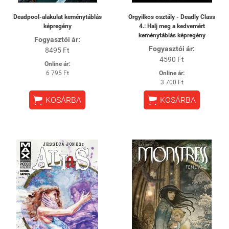
Deadpool-alakulat keménytáblás
Orgyilkos osztály - Deadly Class
képregény
4.: Halj meg a kedvemért
keménytáblás képregény
Fogyasztói ár:
Fogyasztói ár:
8495 Ft
4590 Ft
Online ár:
6 795 Ft
Online ár:
3 700 Ft


KOSÁRBA
KOSÁRBA