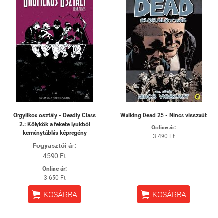
Orgyilkos osztály - Deadly Class
Walking Dead 25 - Nincs visszaút
2.: Kölykök a fekete lyukból
Online ár:
keménytáblás képregény
3 490 Ft
Fogyasztói ár:
4590 Ft
Online ár:
3 650 Ft


KOSÁRBA
KOSÁRBA