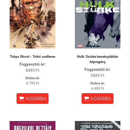
Tokyo Ghost - Tokió szelleme
Hulk: Szürke keménytáblás
képregény
Fogyasztói ár:
Fogyasztói ár:
8495 Ft
5495 Ft
Online ár:
6 795 Ft
Online ár:
4 400 Ft


KOSÁRBA
KOSÁRBA