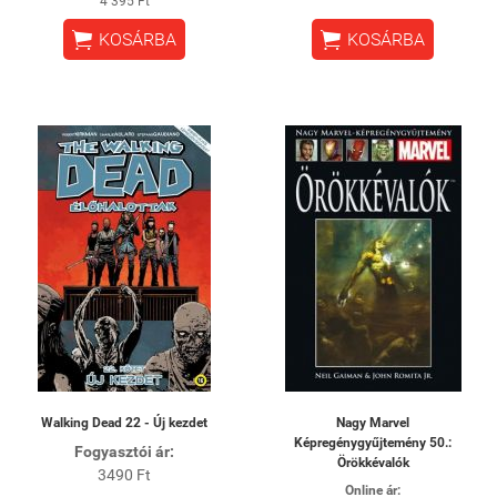
4 395 Ft


KOSÁRBA
KOSÁRBA
Walking Dead 22 - Új kezdet
Nagy Marvel
Képregénygyűjtemény 50.:
Fogyasztói ár:
Örökkévalók
3490 Ft
Online ár: