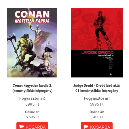
Conan kegyetlen kardja 2.
Judge Dredd - Dredd bíró aktái
(keménytáblás képregény)
01 keménytáblás képregény
Fogyasztói ár:
Fogyasztói ár:
6995 Ft
5995 Ft
Online ár:
Online ár:
5 595 Ft
5 400 Ft


KOSÁRBA
KOSÁRBA