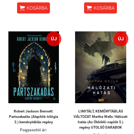


KOSÁRBA
KOSÁRBA
ÚJ
ÚJ
Robert Jackson Bennett:
LIMITÁLT, KEMÉNYTÁBLÁS
Partszakadás (Alapítók-trilógia
VÁLTOZAT Martha Wells: Hálózati
2.) keménytáblás regény
hatás (Az Öldöklő-naplók 5.)
regény UTOLSÓ DARABOK
Fogyasztói ár: