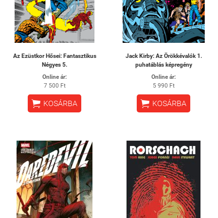
Az Ezüstkor Hősei: Fantasztikus
Jack Kirby: Az Örökkévalók 1.
Négyes 5.
puhatáblás képregény
Online ár:
Online ár:
7 500 Ft
5 990 Ft


KOSÁRBA
KOSÁRBA