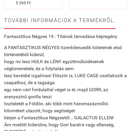
5 395 Ft
TOVÁBBI INFORMÁCIÓK A TERMÉKRŐL:
Fantasztikus Négyes 19.: Titánok támadása képregény
A FANTASZTIKUS NÉGYES tizenkilencedik kötetének első
történetéből kiderül,
hogy mi lesz HULK és LÉNY együttműködésének
végkimenetele, és a folytatás sem
lesz kevésbé izgalmas! Először is, LUKE CAGE csatlakozik a
csapathoz, de a tagsága
egy nem várt fordulattal véget is ér, majd GORR, az
aranyszínű gorilla teszi
tiszteletét a Földön, aki több mint háromszázmillió
kilométert utazott, hogy segítséget
kérjen a Fantasztikus Négyestől... GALACTUS ELLEN!
Ám mielőtt kiderülne, hogy Gorr barát-e vagy ellenség,