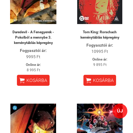
Daredevil - A Fenegyerek -
Tom King: Rorschach
Pokolból a mennybe 3.
keménytáblás képregény
keménytáblás képregény
Fogyasztói ár:
Fogyasztói ár:
10995 Ft
9995 Ft
Online ár:
Online ár:
9 895 Ft
8 995 Ft


KOSÁRBA
KOSÁRBA
ÚJ