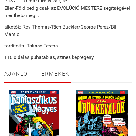
PUSZTÍTÓ már útra is kelt, az
Ellen-Föld pedig csak az EVOLÚCIÓ MESTERE segítségével
menthető meg...
alkotók: Roy Thomas/Rich Buckler/George Perez/Bill
Mantlo
fordította: Takács Ferenc
116 oldalas puhatáblás, színes képregény
AJÁNLOTT TERMÉKEK: