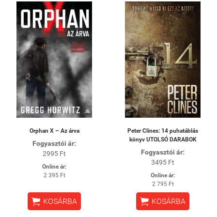
Orphan X – Az árva
Peter Clines: 14 puhatáblás
könyv UTOLSÓ DARABOK
Fogyasztói ár:
Fogyasztói ár:
2995 Ft
3495 Ft
Online ár:
2 395 Ft
Online ár:
2 795 Ft


KOSÁRBA
KOSÁRBA