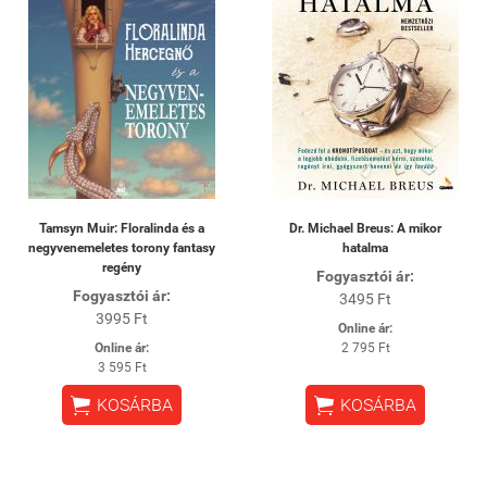
Tamsyn Muir: Floralinda és a
Dr. Michael Breus: A mikor
negyvenemeletes torony fantasy
hatalma
regény
Fogyasztói ár:
Fogyasztói ár:
3495 Ft
3995 Ft
Online ár:
Online ár:
2 795 Ft
3 595 Ft


KOSÁRBA
KOSÁRBA