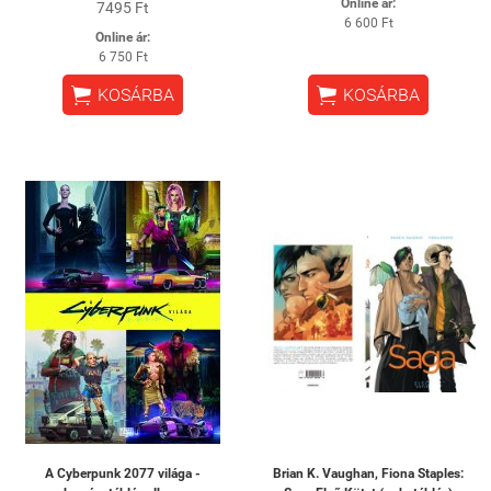
Online ár:
7495 Ft
6 600 Ft
Online ár:
6 750 Ft


KOSÁRBA
KOSÁRBA
A Cyberpunk 2077 világa -
Brian K. Vaughan, Fiona Staples: