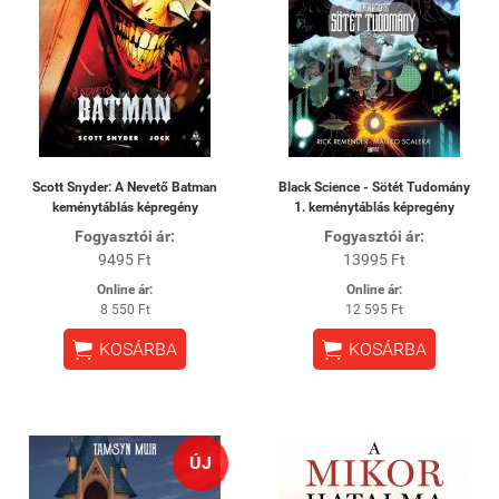
Scott Snyder: A Nevető Batman
Black Science - Sötét Tudomány
keménytáblás képregény
1. keménytáblás képregény
Fogyasztói ár:
Fogyasztói ár:
9495 Ft
13995 Ft
Online ár:
Online ár:
8 550 Ft
12 595 Ft


KOSÁRBA
KOSÁRBA
ÚJ