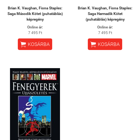
Brian K. Vaughan, Fiona Staples:
Brian K. Vaughan, Fiona Staples:
Saga Második Kötet (puhatáblás)
Saga Harmadik Kötet
képregény
(puhatáblás) képregény
Online ár:
Online ár:
7 495 Ft
7 495 Ft


KOSÁRBA
KOSÁRBA