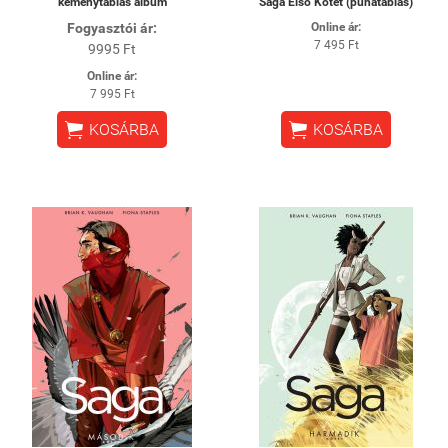
keménytáblás album
Saga Első Kötet (puhatáblás)
Fogyasztói ár:
Online ár:
7 495 Ft
9995 Ft
Online ár:
7 995 Ft


KOSÁRBA
KOSÁRBA