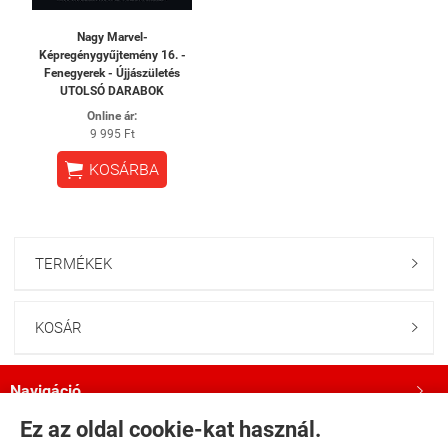
Nagy Marvel-
Képregénygyűjtemény 16. -
Fenegyerek - Újjászületés
UTOLSÓ DARABOK
Online ár:
9 995 Ft

KOSÁRBA
TERMÉKEK

KOSÁR

Navigáció

Ez az oldal cookie-kat használ.
Saját fiók
