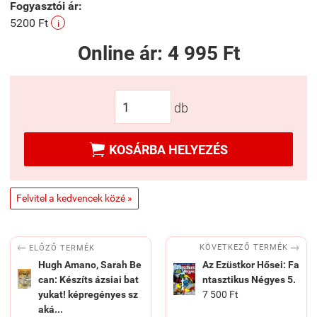
Fogyasztói ár:
5200 Ft
i
Online ár:
4 995 Ft
db

KOSÁRBA HELYEZÉS
Felvitel a kedvencek közé »


KÖVETKEZŐ TERMÉK
ELŐZŐ TERMÉK
Hugh Amano, Sarah Be
Az Ezüstkor Hősei: Fa
can: Készíts ázsiai bat
ntasztikus Négyes 5.
yukat! képregényes sz
7 500 Ft
aká...