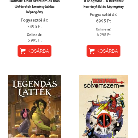
Batman: Őrült szerelem és más
A Megtorló - A kezdetek
történetek keménytáblás
keménytáblás képregény
képregény
Fogyasztói ár:
Fogyasztói ár:
6995 Ft
7495 Ft
Online ár:
Online ár:
6 295 Ft
5 995 Ft


KOSÁRBA
KOSÁRBA