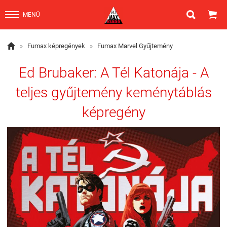


MENÜ

»
Fumax képregények
»
Fumax Marvel Gyűjtemény
Ed Brubaker: A Tél Katonája - A
teljes gyűjtemény keménytáblás
képregény