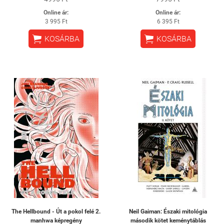
Online ár:
Online ár:
3 995 Ft
6 395 Ft


KOSÁRBA
KOSÁRBA
The Hellbound - Út a pokol felé 2.
Neil Gaiman: Északi mitológia
manhwa képregény
második kötet keménytáblás