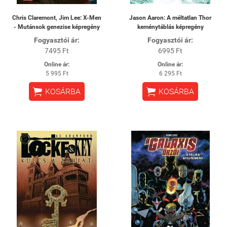
Chris Claremont, Jim Lee: X-Men
Jason Aaron: A méltatlan Thor
- Mutánsok genezise képregény
keménytáblás képregény
Fogyasztói ár:
Fogyasztói ár:
7495 Ft
6995 Ft
Online ár:
Online ár:
5 995 Ft
6 295 Ft


KOSÁRBA
KOSÁRBA