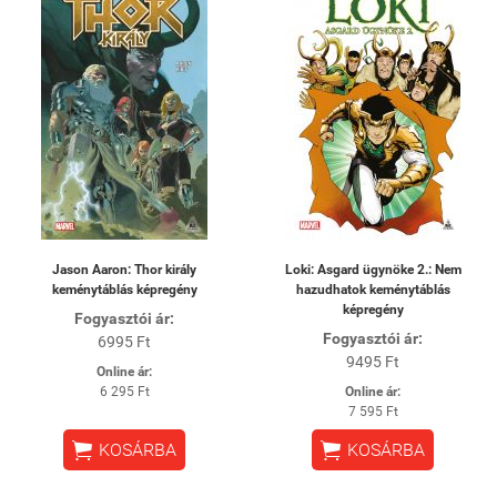
Jason Aaron: Thor király
Loki: Asgard ügynöke 2.: Nem
keménytáblás képregény
hazudhatok keménytáblás
képregény
Fogyasztói ár:
Fogyasztói ár:
6995 Ft
9495 Ft
Online ár:
6 295 Ft
Online ár:
7 595 Ft


KOSÁRBA
KOSÁRBA