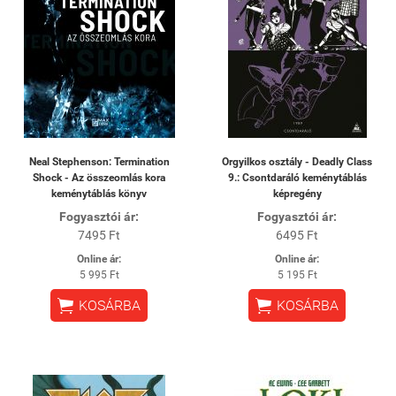
Neal Stephenson: Termination
Orgyilkos osztály - Deadly Class
Shock - Az összeomlás kora
9.: Csontdaráló keménytáblás
keménytáblás könyv
képregény
Fogyasztói ár:
Fogyasztói ár:
7495 Ft
6495 Ft
Online ár:
Online ár:
5 995 Ft
5 195 Ft


KOSÁRBA
KOSÁRBA