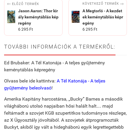


KÖVETKEZŐ TERMÉK
ELŐZŐ TERMÉK
Jason Aaron: Thor kir
A Megtorló - A kezdet
ály keménytáblás kép
ek keménytáblás képr
regény
egény
6 295 Ft
6 295 Ft
TOVÁBBI INFORMÁCIÓK A TERMÉKRŐL:
Ed Brubaker: A Tél Katonája - A teljes gyűjtemény
keménytáblás képregény
Olvass bele ide kattintva:
A Tél Katonája - A teljes
gyűjtemény beleolvasó
!
Amerika Kapitány harcostársa, „Bucky” Barnes a második
világháború utolsó napjai­ban hősi halált halt… majd
feltámadt a szovjet KGB szupertitkos tudományos részlege,
az X Ügyosztály jóvoltából. A szovjetek átprogramozták
Buckyt, akiből így vált a hidegháború egyik legrettegettebb