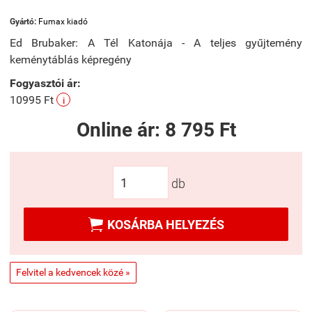
Gyártó:
Fumax kiadó
Ed Brubaker: A Tél Katonája - A teljes gyűjtemény
keménytáblás képregény
Fogyasztói ár:
10995 Ft
i
Online ár:
8 795 Ft
db

KOSÁRBA HELYEZÉS
Felvitel a kedvencek közé »