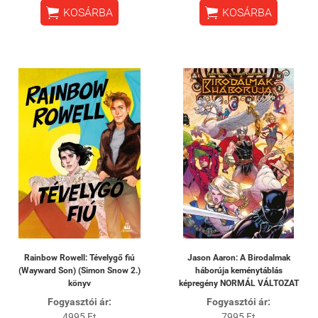


KOSÁRBA
KOSÁRBA
Rainbow Rowell: Tévelygő fiú
Jason Aaron: A Birodalmak
(Wayward Son) (Simon Snow 2.)
háborúja keménytáblás
könyv
képregény NORMÁL VÁLTOZAT
Fogyasztói ár:
Fogyasztói ár:
4995 Ft
7995 Ft