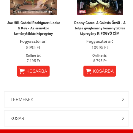
Joe Hill, Gabriel Rodriguez: Locke
Donny Cates: A Galaxis Őrzői - A
& Key - Az aranykor
teljes gyűjtemény keménytáblás
keménytáblás képregény
képregény KIFOGYÓ CÍM
Fogyasztói ár:
Fogyasztói ár:
8995 Ft
10995 Ft
Online ár:
Online ár:
7 195 Ft
8 795 Ft


KOSÁRBA
KOSÁRBA
TERMÉKEK

KOSÁR
