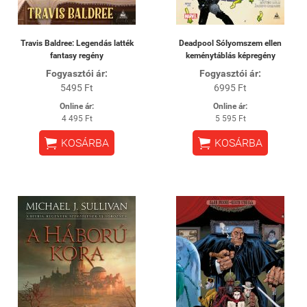
Travis Baldree: Legendás latték
Deadpool Sólyomszem ellen
fantasy regény
keménytáblás képregény
Fogyasztói ár:
Fogyasztói ár:
5495 Ft
6995 Ft
Online ár:
Online ár:
4 495 Ft
5 595 Ft


KOSÁRBA
KOSÁRBA