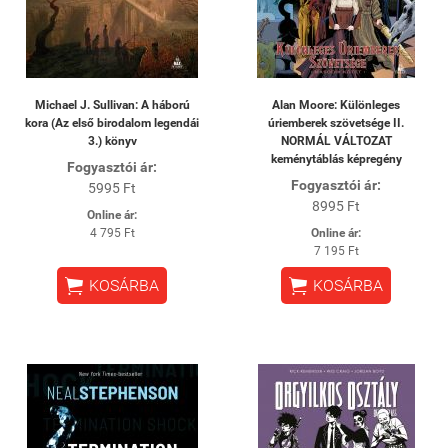
Michael J. Sullivan: A háború
Alan Moore: Különleges
kora (Az első birodalom legendái
úriemberek szövetsége II.
3.) könyv
NORMÁL VÁLTOZAT
keménytáblás képregény
Fogyasztói ár:
Fogyasztói ár:
5995 Ft
8995 Ft
Online ár:
4 795 Ft
Online ár:
7 195 Ft


KOSÁRBA
KOSÁRBA