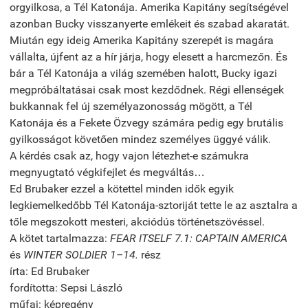
orgyilkosa, a Tél Katonája. Amerika Kapitány segítségével
azonban Bucky visszanyerte emlékeit és szabad akaratát.
Miután egy ideig Amerika Kapitány szerepét is magára
vállalta, újfent az a hír járja, hogy elesett a harcmezőn. És
bár a Tél Katonája a világ szemében halott, Bucky igazi
megpróbáltatásai csak most kezdődnek. Régi ellenségek
bukkannak fel új személyazonosság mögött, a Tél
Katonája és a Fekete Özvegy számára pedig egy brutális
gyilkosságot követően mindez személyes üggyé válik.
A kérdés csak az, hogy vajon létezhet-e számukra
megnyugtató végkifejlet és megváltás…
Ed Brubaker ezzel a kötettel minden idők egyik
legkiemelkedőbb Tél Katonája-sztoriját tette le az asztalra a
tőle megszokott mesteri, akciódús történetszövéssel.
A kötet tartalmazza:
FEAR ITSELF 7.1: CAPTAIN AMERICA
és
WINTER SOLDIER 1–14.
rész
írta: Ed Brubaker
fordította: Sepsi László
műfaj: képregény