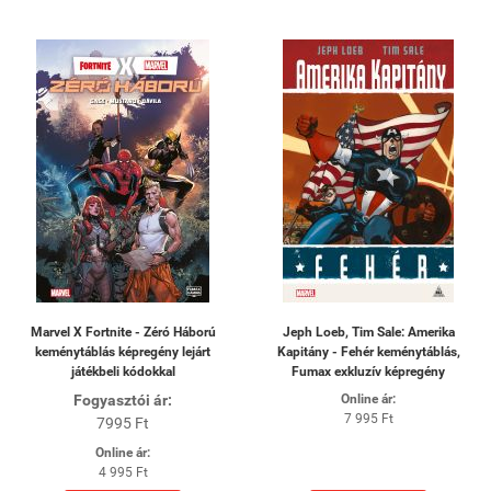
Marvel X Fortnite - Zéró Háború
Jeph Loeb, Tim Sale: Amerika
keménytáblás képregény lejárt
Kapitány - Fehér keménytáblás,
játékbeli kódokkal
Fumax exkluzív képregény
Fogyasztói ár:
Online ár:
7 995 Ft
7995 Ft
Online ár:
4 995 Ft