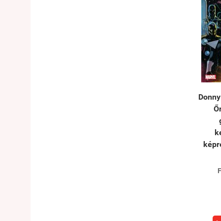
Donny 
Őr
k
képr
F