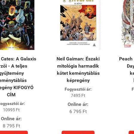
Cates: A Galaxis
Neil Gaiman: Északi
Peach
zői - A teljes
mitológia harmadik
Da
gyűjtemény
kötet keménytáblás
k
eménytáblás
képregény
egény KIFOGYÓ
Fogyasztói ár:
F
CÍM
7495 Ft
ogyasztói ár:
Online ár:
10995 Ft
6 795 Ft
Online ár:
8 795 Ft