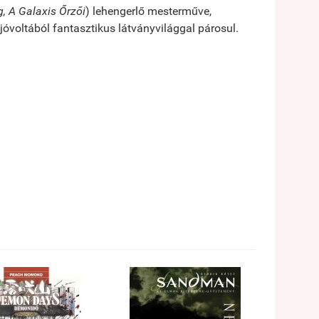
, A Galaxis Őrzői
) lehengerlő mesterműve,
voltából fantasztikus látványvilággal párosul.