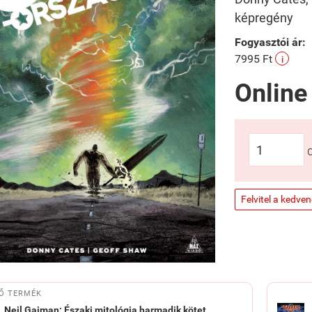
képregény
Fogyasztói ár:
7995 Ft
i
Online
Felvitel a kedve
Ő TERMÉK
Neil Gaiman: Északi mitológia harmadik kötet