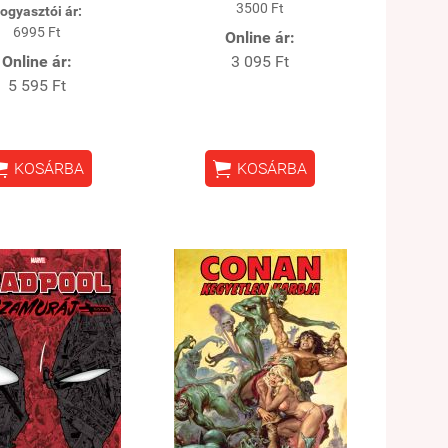
3500 Ft
ogyasztói ár:
6995 Ft
Online ár:
Online ár:
3 095 Ft
5 595 Ft


KOSÁRBA
KOSÁRBA