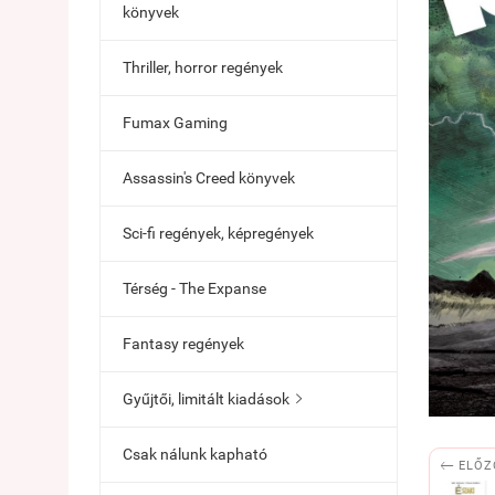
könyvek
Thriller, horror regények
Fumax Gaming
Assassin's Creed könyvek
Sci-fi regények, képregények
Térség - The Expanse
Fantasy regények
Gyűjtői, limitált kiadások

Csak nálunk kapható

ELŐZ