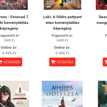
ess - Fenevad 7.
Loki: A földre pottyant
Dead
orló keménytáblás
isten keménytáblás
manga
képregény
képregény
ogyasztói ár:
Fogyasztói ár:
F
7495 Ft
6995 Ft
Online ár:
Online ár:
5 995 Ft
5 595 Ft


KOSÁRBA
KOSÁRBA