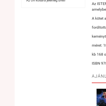
Az Ön kosara jelenleg üres!
Az ISTE
amelyben
A kötet 
fordítot
keményt
méret: 
kb 168 o
ISBN 97
AJÁN