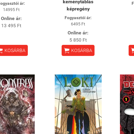
keménytáblás
ogyasztói ár:
F
képregény
14995 Ft
Fogyasztói ár:
Online ár:
6495 Ft
13 495 Ft
Online ár:
5 850 Ft


KOSÁRBA
KOSÁRBA