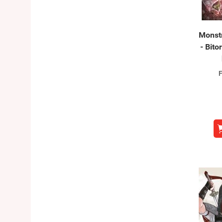
Monstr
- Bit
F