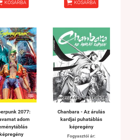


KOSÁRBA
KOSÁRBA
erpunk 2077:
Chanbara - Az árulás
avamat adom
kardjai puhatáblás
eménytáblás
képregény
képregény
Fogyasztói ár: