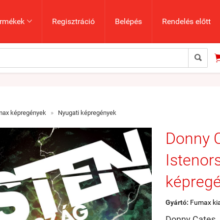
rmékek
Regisztráció
Belépés
Rendelés előtt


max képregények
»
Nyugati képregények
Donny C
Istenor
képreg
Gyártó:
Fumax ki
Donny Cates,