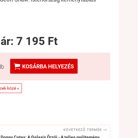
 ár:
7 195 Ft

KOSÁRBA HELYEZÉS
db
ncek közé »

KÖVETKEZŐ TERMÉK
Donny Cates: A Galaxis Őrzői - A teljes gyűjtemény