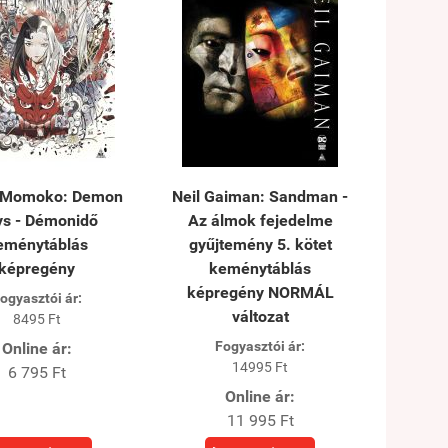
 Momoko: Demon
Neil Gaiman: Sandman -
ys - Démonidő
Az álmok fejedelme
eménytáblás
gyűjtemény 5. kötet
képregény
keménytáblás
képregény NORMÁL
ogyasztói ár:
változat
8495 Ft
Fogyasztói ár:
Online ár:
14995 Ft
6 795 Ft
Online ár:
11 995 Ft