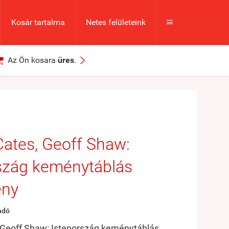
Kosár tartalma
Netes felületeink



Az Ön kosara
üres
.
ates, Geoff Shaw:
szág keménytáblás
ény
adó
 Geoff Shaw: Istenország keménytáblás