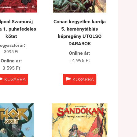
pool Szamuráj
Conan kegyetlen kardja
 1. puhafedeles
5. keménytáblás
kötet
képregény UTOLSÓ
DARABOK
ogyasztói ár:
3995 Ft
Online ár:
14 995 Ft
Online ár:
3 595 Ft


KOSÁRBA
KOSÁRBA