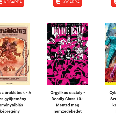


KOSÁRBA
KOSÁRBA
az öröklétnek - A
Orgyilkos osztály -
Cyb
jes gyűjtemény
Deadly Class 10.:
Sz
eménytáblás
Mentsd meg
k
képregény
nemzedékedet