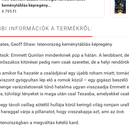
keménytáblás képregény...
6 795 Ft
BI INFORMÁCIÓK A TERMÉKRŐL:
ates, Geoff Shaw: Istenország keménytáblás képregény
tsük: Emmett Quinlan mindenkinek púp a hátán. A lerobbant, d
 erőszakos kitörései pedig nem csak szerettei, de a helyi rendőrök
amikor fia hazatér a családjával egy újabb roham miatt, torná
iszont gyógyultan lép elő a romok közül – egy gigászi beszélő
 penge varázslatosnak tűnő hatalma ugyan visszaadja Emmett el
es, túlvilági lényeket is maga után csal Texasba, amelyekkel cs
egy távoli csillag sötétlő hullája körül keringő világ romjain ural
haraggal várja a pillanatot, hogy visszakapja azt, ami az övé.
stenországban a megváltás kétélű kard.