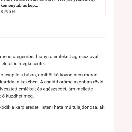
keménytáblás kép...
8 795 Ft
emens öregember hiányzó emlékeit agresszióval
 életét is megkeserítik.
dó csap le a házra, amiből kő kövön nem marad.
 karddal a kezében. A család öröme azonban rövid
vesztett emlékeit és egészségét, ám mellette
ak ő küzdhet meg.
kodik a kard eredeti, isteni hatalmú tulajdonosa, aki