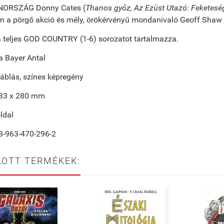
NORSZÁG Donny Cates (
Thanos győz, Az Ezüst Utazó: Feketeség
 a pörgő akció és mély, örökérvényű mondanivaló Geoff Shaw jó
a teljes GOD COUNTRY (1-6) sorozatot tartalmazza.
ta Bayer Antal
áblás, színes képregény
183 x 280 mm
ldal
8-963-470-296-2
LOTT TERMÉKEK: