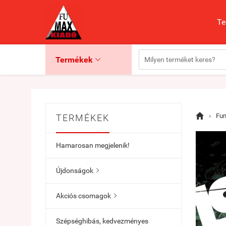
Te
Termékek


»
Fu
TERMÉKEK
Hamarosan megjelenik!
Újdonságok

Akciós csomagok

Szépséghibás, kedvezményes