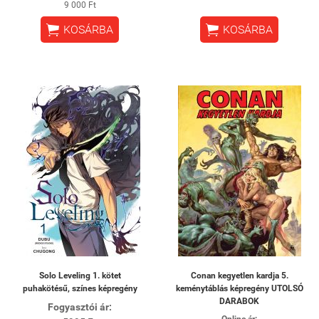
9 000 Ft


KOSÁRBA
KOSÁRBA
Solo Leveling 1. kötet
Conan kegyetlen kardja 5.
puhakötésű, színes képregény
keménytáblás képregény UTOLSÓ
DARABOK
Fogyasztói ár: