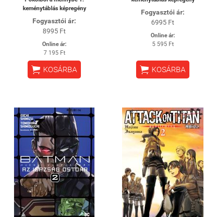
keménytáblás képregény
Fogyasztói ár:
Fogyasztói ár:
6995 Ft
8995 Ft
Online ár:
Online ár:
5 595 Ft
7 195 Ft


KOSÁRBA
KOSÁRBA