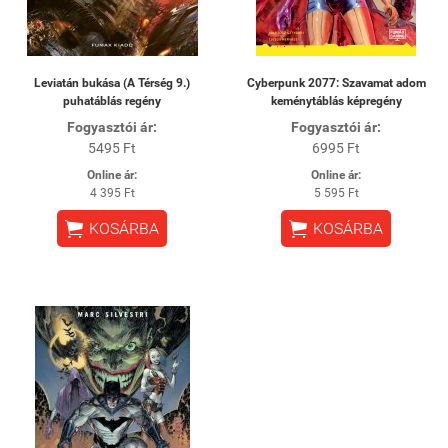
Leviatán bukása (A Térség 9.)
Cyberpunk 2077: Szavamat adom
puhatáblás regény
keménytáblás képregény
Fogyasztói ár:
Fogyasztói ár:
5495 Ft
6995 Ft
Online ár:
Online ár:
4 395 Ft
5 595 Ft


KOSÁRBA
KOSÁRBA