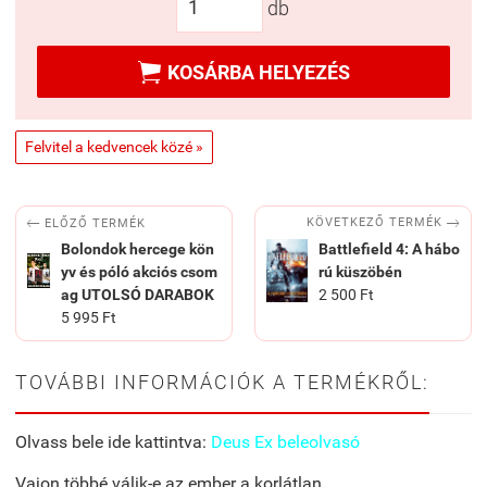
db

KOSÁRBA HELYEZÉS
Felvitel a kedvencek közé »


KÖVETKEZŐ TERMÉK
ELŐZŐ TERMÉK
Bolondok hercege kön
Battlefield 4: A hábo
yv és póló akciós csom
rú küszöbén
ag UTOLSÓ DARABOK
2 500 Ft
5 995 Ft
TOVÁBBI INFORMÁCIÓK A TERMÉKRŐL:
Olvass bele ide kattintva:
Deus Ex beleolvasó
Vajon többé válik-e az ember a korlátlan