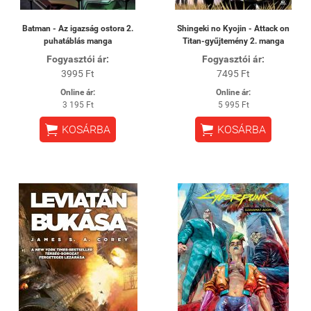
Batman - Az igazság ostora 2.
Shingeki no Kyojin - Attack on
puhatáblás manga
Titan-gyűjtemény 2. manga
Fogyasztói ár:
Fogyasztói ár:
3995 Ft
7495 Ft
Online ár:
Online ár:
3 195 Ft
5 995 Ft


KOSÁRBA
KOSÁRBA