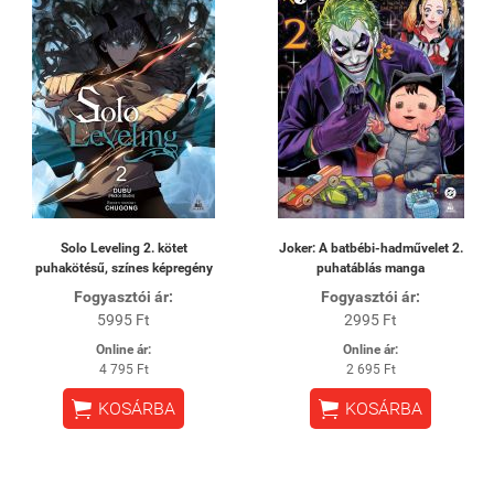
Solo Leveling 2. kötet
Joker: A batbébi-hadművelet 2.
puhakötésű, színes képregény
puhatáblás manga
Fogyasztói ár:
Fogyasztói ár:
5995 Ft
2995 Ft
Online ár:
Online ár:
4 795 Ft
2 695 Ft


KOSÁRBA
KOSÁRBA