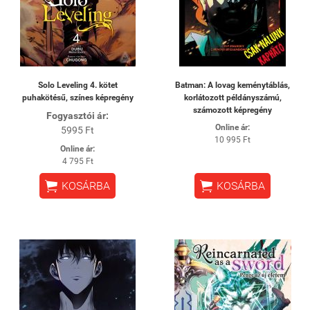
Solo Leveling 4. kötet
Batman: A lovag keménytáblás,
puhakötésű, színes képregény
korlátozott példányszámú,
számozott képregény
Fogyasztói ár:
Online ár:
5995 Ft
10 995 Ft
Online ár:
4 795 Ft


KOSÁRBA
KOSÁRBA