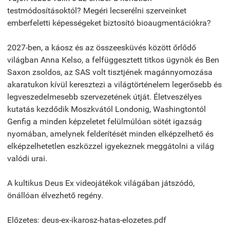
testmódosításoktól? Megéri lecserélni szerveinket
emberfeletti képességeket biztosító bioaugmentációkra?
2027-ben, a káosz és az összeesküvés között őrlődő
világban Anna Kelso, a felfüggesztett titkos ügynök és Ben
Saxon zsoldos, az SAS volt tisztjének magánnyomozása
akaratukon kívül keresztezi a világtörténelem legerősebb és
legveszedelmesebb szervezetének útját. Életveszélyes
kutatás kezdődik Moszkvától Londonig, Washingtontól
Genfig a minden képzeletet felülmúlóan sötét igazság
nyomában, amelynek felderítését minden elképzelhető és
elképzelhetetlen eszközzel igyekeznek meggátolni a világ
valódi urai.
A kultikus Deus Ex videojátékok világában játszódó,
önállóan élvezhető regény.
Előzetes: deus-ex-ikarosz-hatas-elozetes.pdf