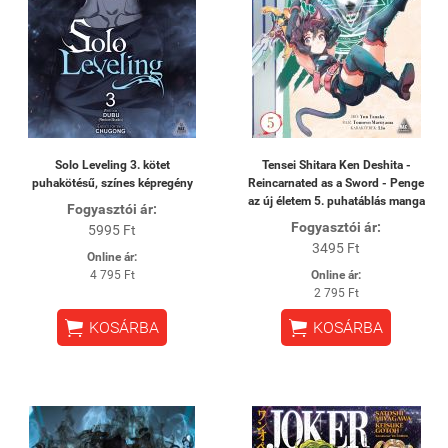
Solo Leveling 3. kötet
Tensei Shitara Ken Deshita -
puhakötésű, színes képregény
Reincarnated as a Sword - Penge
az új életem 5. puhatáblás manga
Fogyasztói ár:
Fogyasztói ár:
5995 Ft
3495 Ft
Online ár:
4 795 Ft
Online ár:
2 795 Ft


KOSÁRBA
KOSÁRBA