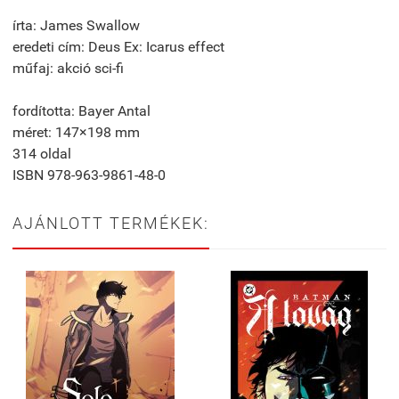
írta: James Swallow
eredeti cím: Deus Ex: Icarus effect
műfaj: akció sci-fi
fordította: Bayer Antal
méret: 147×198 mm
314 oldal
ISBN 978-963-9861-48-0
AJÁNLOTT TERMÉKEK: