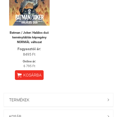
Batman / Joker: Halálos duó
keménytáblás képregény
NORMÁL változat
Fogyasztói ár:
8495 Ft
Online ár:
6 795 Ft

KOSÁRBA
TERMÉKEK

KOSÁR
