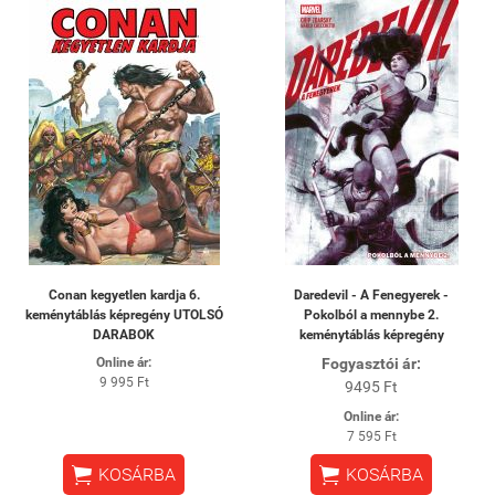
Conan kegyetlen kardja 6.
Daredevil - A Fenegyerek -
keménytáblás képregény UTOLSÓ
Pokolból a mennybe 2.
DARABOK
keménytáblás képregény
Online ár:
Fogyasztói ár:
9 995 Ft
9495 Ft
Online ár:
7 595 Ft


KOSÁRBA
KOSÁRBA