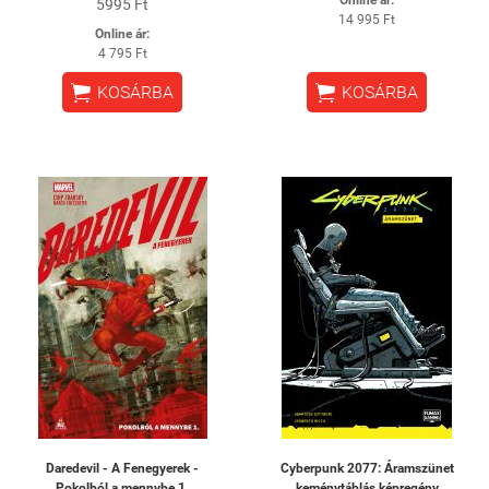
Online ár:
5995 Ft
14 995 Ft
Online ár:
4 795 Ft


KOSÁRBA
KOSÁRBA
Daredevil - A Fenegyerek -
Cyberpunk 2077: Áramszünet
Pokolból a mennybe 1.
keménytáblás képregény