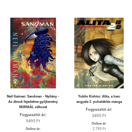
Neil Gaiman: Sandman - Nyitány -
Yukito Kishiro: Alita, a harc
Az álmok fejedelme gyűjtemény
angyala 2. puhatáblás manga
NORMÁL változat
Fogyasztói ár:
Fogyasztói ár:
3495 Ft
9495 Ft
Online ár:
Online ár:
2 795 Ft