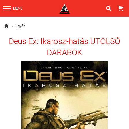


MENÜ

»
Egyéb
Deus Ex: Ikarosz-hatás UTOLSÓ
DARABOK