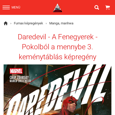


MENÜ

»
Fumax képregények
»
Manga, manhwa
Daredevil - A Fenegyerek -
Pokolból a mennybe 3.
keménytáblás képregény