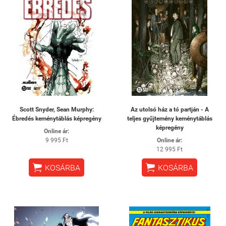
Scott Snyder, Sean Murphy:
Az utolsó ház a tó partján - A
Ébredés keménytáblás képregény
teljes gyűjtemény keménytáblás
képregény
Online ár:
9 995 Ft
Online ár:
12 995 Ft


KOSÁRBA
KOSÁRBA