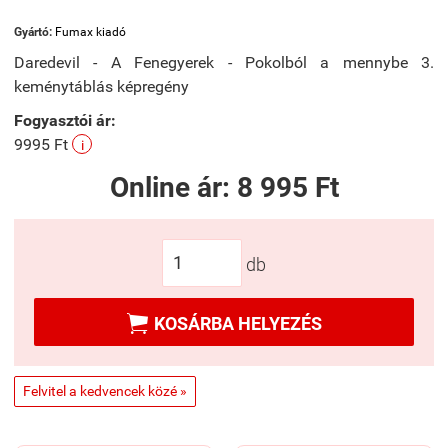
Gyártó:
Fumax kiadó
Daredevil - A Fenegyerek - Pokolból a mennybe 3.
keménytáblás képregény
Fogyasztói ár:
9995 Ft
i
Online ár:
8 995 Ft
db

KOSÁRBA HELYEZÉS
Felvitel a kedvencek közé »