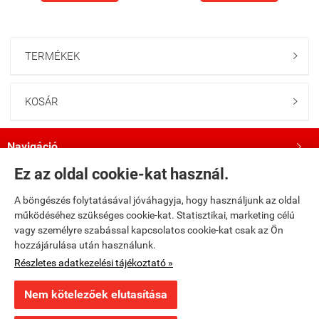
TERMÉKEK

KOSÁR

Navigáció

Ez az oldal cookie-kat használ.
Saját fiók

A böngészés folytatásával jóváhagyja, hogy használjunk az oldal
működéséhez szükséges cookie-kat. Statisztikai, marketing célú
Bemutatkozás

vagy személyre szabással kapcsolatos cookie-kat csak az Ön
hozzájárulása után használunk.
Kövess minket a Facebookon!

Részletes adatkezelési tájékoztató »
Nem kötelezőek elutasítása
fumax.hu -
Fumax Kft.
-
ÁSZF
-
Adatkezelési tájékoztató
×
Ajánlott termék