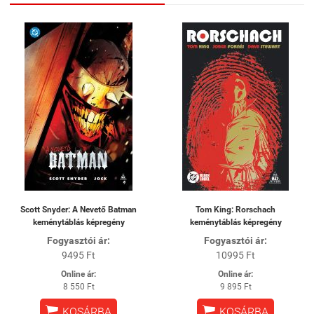
Scott Snyder: A Nevető Batman
Tom King: Rorschach
keménytáblás képregény
keménytáblás képregény
Fogyasztói ár:
Fogyasztói ár:
9495 Ft
10995 Ft
Online ár:
Online ár:
8 550 Ft
9 895 Ft


KOSÁRBA
KOSÁRBA