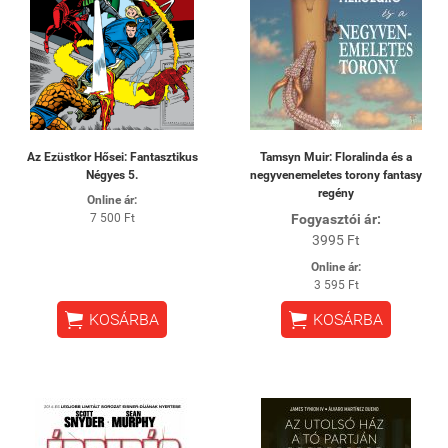
Az Ezüstkor Hősei: Fantasztikus
Tamsyn Muir: Floralinda és a
Négyes 5.
negyvenemeletes torony fantasy
regény
Online ár:
7 500 Ft
Fogyasztói ár:
3995 Ft
Online ár:
3 595 Ft


KOSÁRBA
KOSÁRBA