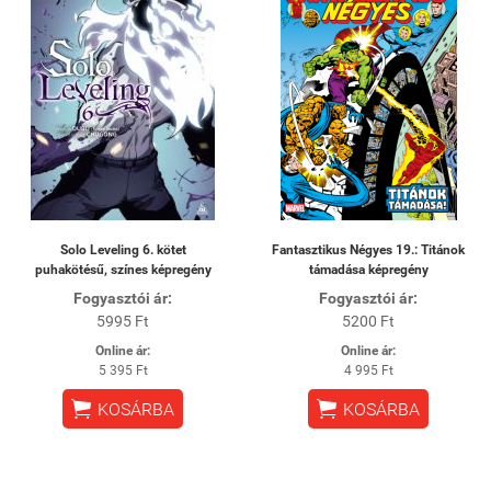
Solo Leveling 6. kötet
Fantasztikus Négyes 19.: Titánok
puhakötésű, színes képregény
támadása képregény
Fogyasztói ár:
Fogyasztói ár:
5995 Ft
5200 Ft
Online ár:
Online ár:
5 395 Ft
4 995 Ft


KOSÁRBA
KOSÁRBA