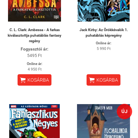
C. L. Clark: Ambessa - A farkas
Jack Kirby: Az Örökkévalók 1.
kiválasztottja puhatáblás fantasy
puhatáblás képregény
regény
Online ár:
Fogyasztói ár:
5 990 Ft
5495 Ft
Online ár:
4 950 Ft


KOSÁRBA
KOSÁRBA
ÚJ