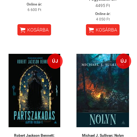
Online ár:
4495 Ft
6 600 Ft
Online ár:
4 050 Ft


KOSÁRBA
KOSÁRBA
ÚJ
ÚJ
Robert Jackson Bennett:
Michael J. Sullivan: Nolyn