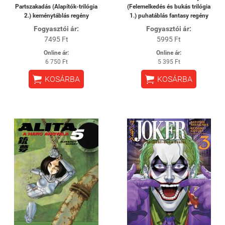
Partszakadás (Alapítók-trilógia
(Felemelkedés és bukás trilógia
2.) keménytáblás regény
1.) puhatáblás fantasy regény
Fogyasztói ár:
Fogyasztói ár:
7495 Ft
5995 Ft
Online ár:
Online ár:
6 750 Ft
5 395 Ft


KOSÁRBA
KOSÁRBA