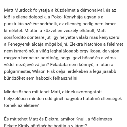
Matt Murdock folytatja a küzdelmet a démonaival, és az
idő is ellene dolgozik, a Pokol Konyhája ugyanis a
pusztulás szélére sodródik, az ellenség pedig nem ismer
kíméletet. Miután a közvetlen veszély elhárult, Matt
sorsfordító döntésre jut, így helyette valaki más kényszerül
a Fenegyerek álcája mögé bújni. Elektra Natchios a félelmet
nem ismerő nő, a világ leghalálosabb orgyilkosa, de vajon
megvan benne az adottság, hogy igazi hőssé és a város
védelmezőjévé váljon? Feladata nem könnyű, miután a
polgármester, Wilson Fisk céljai érdekében a legaljasabb
bűnözőket sem habozik felhasználni.
Mindeközben mit tehet Matt, akinek szorongatott
helyzetében minden eddiginél nagyobb hatalmú ellenségek
törnek az életére?
És mit tehet Matt és Elektra, amikor Knull, a félelmetes
Fekete Király sötétségbe borítja a világot?