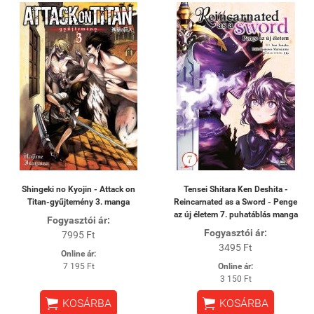
Shingeki no Kyojin - Attack on
Tensei Shitara Ken Deshita -
Titan-gyűjtemény 3. manga
Reincarnated as a Sword - Penge
az új életem 7. puhatáblás manga
Fogyasztói ár:
Fogyasztói ár:
7995 Ft
3495 Ft
Online ár:
7 195 Ft
Online ár:
3 150 Ft


KOSÁRBA
KOSÁRBA