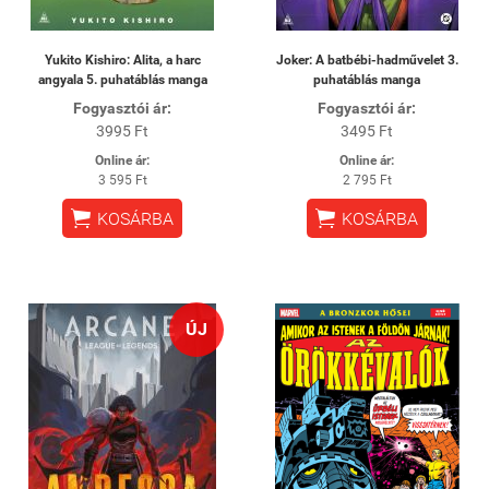
Yukito Kishiro: Alita, a harc
Joker: A batbébi-hadművelet 3.
angyala 5. puhatáblás manga
puhatáblás manga
Fogyasztói ár:
Fogyasztói ár:
3995 Ft
3495 Ft
Online ár:
Online ár:
3 595 Ft
2 795 Ft


KOSÁRBA
KOSÁRBA
ÚJ