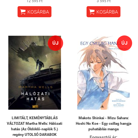
12 595 Ft
3 595 Ft


KOSÁRBA
KOSÁRBA
ÚJ
ÚJ
LIMITÁLT, KEMÉNYTÁBLÁS
Makoto Shinkai - Mizu Sahara:
VÁLTOZAT Martha Wells: Hálózati
Hoshi No Koe - Egy csillag hangja
hatás (Az Öldöklő-naplók 5.)
puhatáblás manga
regény UTOLSÓ DARABOK
Fogyasztói ár: