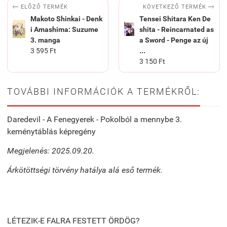


KÖVETKEZŐ TERMÉK
ELŐZŐ TERMÉK
Makoto Shinkai - Denk
Tensei Shitara Ken De
i Amashima: Suzume
shita - Reincarnated as
3. manga
a Sword - Penge az új
3 595 Ft
...
3 150 Ft
TOVÁBBI INFORMÁCIÓK A TERMÉKRŐL:
Daredevil - A Fenegyerek - Pokolból a mennybe 3.
keménytáblás képregény
Megjelenés: 2025.09.20.
Árkötöttségi törvény hatálya alá eső termék.
LÉTEZIK-E FALRA FESTETT ÖRDÖG?