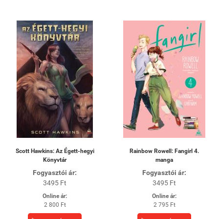
Scott Hawkins: Az Égett-hegyi
Rainbow Rowell: Fangirl 4.
Könyvtár
manga
Fogyasztói ár:
Fogyasztói ár:
3495 Ft
3495 Ft
Online ár:
Online ár:
2 800 Ft
2 795 Ft