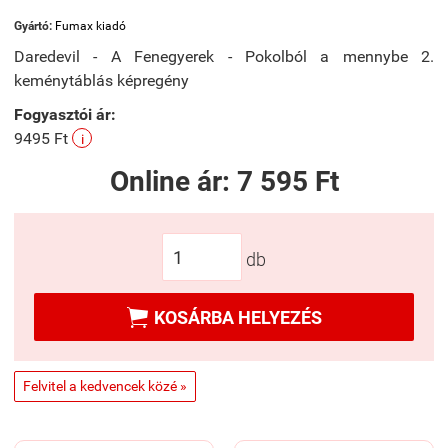
Gyártó:
Fumax kiadó
Daredevil - A Fenegyerek - Pokolból a mennybe 2.
keménytáblás képregény
Fogyasztói ár:
9495 Ft
i
Online ár:
7 595 Ft
db

KOSÁRBA HELYEZÉS
Felvitel a kedvencek közé »