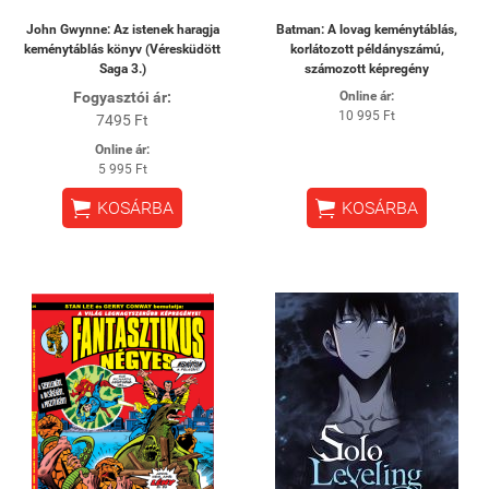
John Gwynne: Az istenek haragja
Batman: A lovag keménytáblás,
keménytáblás könyv (Véresküdött
korlátozott példányszámú,
Saga 3.)
számozott képregény
Fogyasztói ár:
Online ár:
10 995 Ft
7495 Ft
Online ár:
5 995 Ft


KOSÁRBA
KOSÁRBA