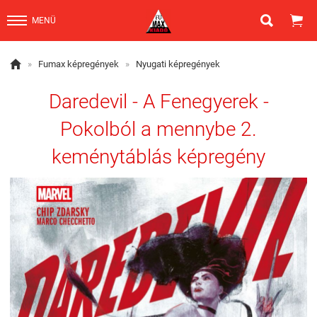


MENÜ

»
Fumax képregények
»
Nyugati képregények
Daredevil - A Fenegyerek -
Pokolból a mennybe 2.
keménytáblás képregény