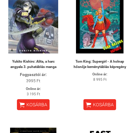
Yukito Kishiro: Alita, a harc
Tom King: Supergirl - A holnap
angyala 3. puhatáblás manga
hősnője keménytáblás képregény
Fogyasztói ár:
Online ár:
8 995 Ft
3995 Ft
Online ár:
3 195 Ft


KOSÁRBA
KOSÁRBA