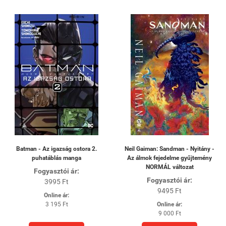
Batman - Az igazság ostora 2.
Neil Gaiman: Sandman - Nyitány -
puhatáblás manga
Az álmok fejedelme gyűjtemény
NORMÁL változat
Fogyasztói ár:
Fogyasztói ár:
3995 Ft
9495 Ft
Online ár:
3 195 Ft
Online ár:
9 000 Ft