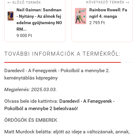


KÖVETKEZŐ TERMÉK
ELŐZŐ TERMÉK
Neil Gaiman: Sandman
Rainbow Rowell: Fa
- Nyitány - Az álmok fej
ngirl 4. manga
edelme gyűjtemény NO
2 795 Ft
RM...
9 000 Ft
TOVÁBBI INFORMÁCIÓK A TERMÉKRŐL:
Daredevil - A Fenegyerek - Pokolból a mennybe 2.
keménytáblás képregény
Megjelenés: 2025.03.03.
Olvass bele ide kattintva:
Daredevil - A Fenegyerek -
Pokolból a mennybe 2 beleolvasó
!
ÖRDÖGÖK ÉS EMBEREK
Matt Murdock belátta: eljött az ideje a változásnak, annak,