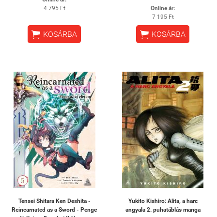
4 795 Ft
Online ár:
7 195 Ft


KOSÁRBA
KOSÁRBA
Tensei Shitara Ken Deshita -
Yukito Kishiro: Alita, a harc
Reincarnated as a Sword - Penge
angyala 2. puhatáblás manga