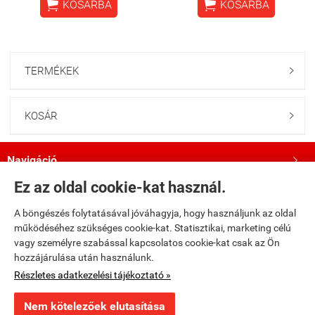


KOSÁRBA
KOSÁRBA
TERMÉKEK

KOSÁR

Navigáció

Ez az oldal cookie-kat használ.
Saját fiók

A böngészés folytatásával jóváhagyja, hogy használjunk az oldal
működéséhez szükséges cookie-kat. Statisztikai, marketing célú
Bemutatkozás

vagy személyre szabással kapcsolatos cookie-kat csak az Ön
hozzájárulása után használunk.
Kövess minket a Facebookon!

Részletes adatkezelési tájékoztató »
Nem kötelezőek elutasítása
fumax.hu -
Fumax Kft.
-
ÁSZF
-
Adatkezelési tájékoztató