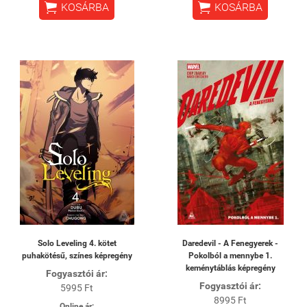


KOSÁRBA
KOSÁRBA
Solo Leveling 4. kötet
Daredevil - A Fenegyerek -
puhakötésű, színes képregény
Pokolból a mennybe 1.
keménytáblás képregény
Fogyasztói ár:
Fogyasztói ár:
5995 Ft
8995 Ft
Online ár: