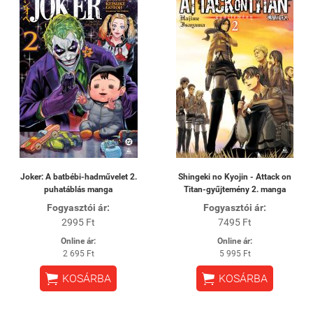
Joker: A batbébi-hadművelet 2.
Shingeki no Kyojin - Attack on
puhatáblás manga
Titan-gyűjtemény 2. manga
Fogyasztói ár:
Fogyasztói ár:
2995 Ft
7495 Ft
Online ár:
Online ár:
2 695 Ft
5 995 Ft


KOSÁRBA
KOSÁRBA