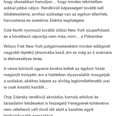
hogy okosabban harcoljon… hogy minden tekintetben
sokkal jobbá váljon. Rendkívüli képességeit tovább kell
tökéletesítenie, amihez szüksége van az egykori ellenfele,
harcostársa és szerelme, Elektra segítségére.
Cole North nyomozó tovább üldözi New York szuperhőseit,
és a következő cépontja nem más, mint… a Pókember.
Wilson Fisk New York polgármestereként minden eddiginél
nagyobb léptékű játszmába kezd, ám ez még az ő számára
is életveszélyes terep.
A város bűnözői ugyanis birokra keltek az egykori Vezér
megürült trónjáért, ám a háttérben olyasvalakik mozgatják
a szálakat, akikhez képest az alvilág legkíméletlenebb urai
is csak kisstílű kezdők…
Chip Zdarsky rendkívül akciódús, komoly erkölcsi és
társadalmi kérdéseket is feszegető Fenegyerek-történetíve
nem véletlenül vált rövid idő alatt a karakter egyik
legikonikusabb sorozatává.