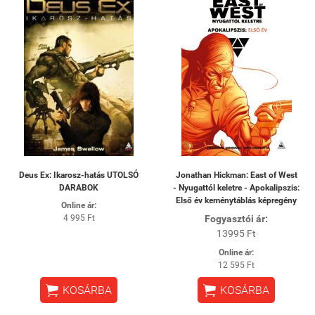
Deus Ex: Ikarosz-hatás UTOLSÓ
Jonathan Hickman: East of West
DARABOK
- Nyugattól keletre - Apokalipszis:
Első év keménytáblás képregény
Online ár:
4 995 Ft
Fogyasztói ár:
13995 Ft
Online ár:
12 595 Ft


KOSÁRBA
KOSÁRBA