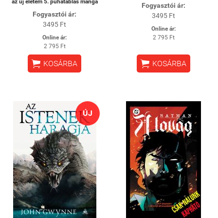
az új életem 5. puhatáblás manga
Fogyasztói ár:
Fogyasztói ár:
3495 Ft
3495 Ft
Online ár:
Online ár:
2 795 Ft
2 795 Ft


KOSÁRBA
KOSÁRBA
ÚJ