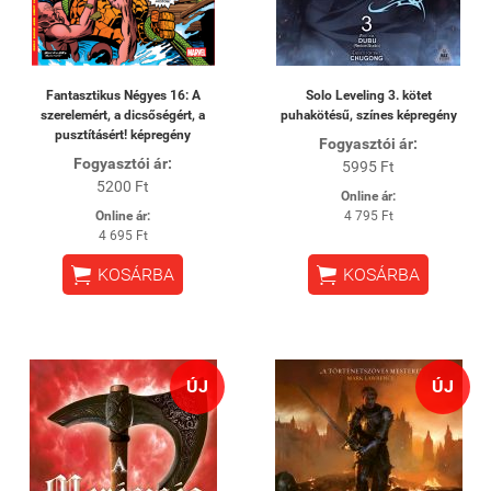
Fantasztikus Négyes 16: A
Solo Leveling 3. kötet
szerelemért, a dicsőségért, a
puhakötésű, színes képregény
pusztításért! képregény
Fogyasztói ár:
Fogyasztói ár:
5995 Ft
5200 Ft
Online ár:
Online ár:
4 795 Ft
4 695 Ft


KOSÁRBA
KOSÁRBA
ÚJ
ÚJ