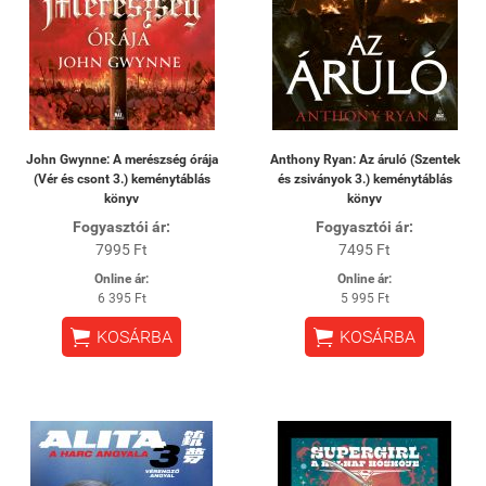
John Gwynne: A merészség órája
Anthony Ryan: Az áruló (Szentek
(Vér és csont 3.) keménytáblás
és zsiványok 3.) keménytáblás
könyv
könyv
Fogyasztói ár:
Fogyasztói ár:
7995 Ft
7495 Ft
Online ár:
Online ár:
6 395 Ft
5 995 Ft


KOSÁRBA
KOSÁRBA