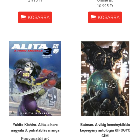
2 995 Ft
Online ár:
10 995 Ft


KOSÁRBA
KOSÁRBA
Yukito Kishiro: Alita, a harc
Batman: A világ keménytáblás
angyala 3. puhatáblás manga
képregény antológia KIFOGYÓ
CÍM
Fogyasztói ár: