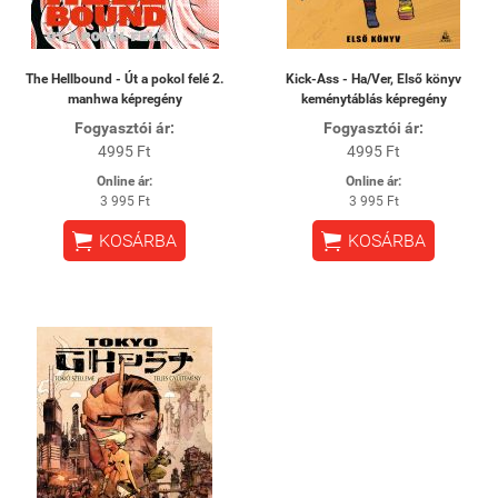
The Hellbound - Út a pokol felé 2.
Kick-Ass - Ha/Ver, Első könyv
manhwa képregény
keménytáblás képregény
Fogyasztói ár:
Fogyasztói ár:
4995 Ft
4995 Ft
Online ár:
Online ár:
3 995 Ft
3 995 Ft


KOSÁRBA
KOSÁRBA