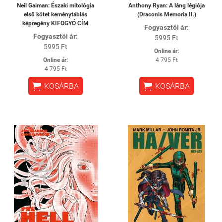
Neil Gaiman: Északi mitológia
Anthony Ryan: A láng légiója
első kötet keménytáblás
(Draconis Memoria II.)
képregény KIFOGYÓ CÍM
Fogyasztói ár:
Fogyasztói ár:
5995 Ft
5995 Ft
Online ár:
Online ár:
4 795 Ft
4 795 Ft


KOSÁRBA
KOSÁRBA