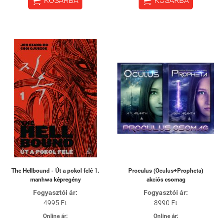


KOSÁRBA
KOSÁRBA
The Hellbound - Út a pokol felé 1.
Proculus (Oculus+Propheta)
manhwa képregény
akciós csomag
Fogyasztói ár:
Fogyasztói ár:
4995 Ft
8990 Ft
Online ár:
Online ár: