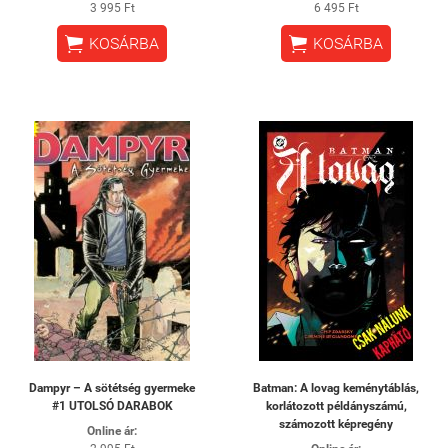
3 995 Ft
6 495 Ft


KOSÁRBA
KOSÁRBA
Dampyr – A sötétség gyermeke
Batman: A lovag keménytáblás,
#1 UTOLSÓ DARABOK
korlátozott példányszámú,
számozott képregény
Online ár: