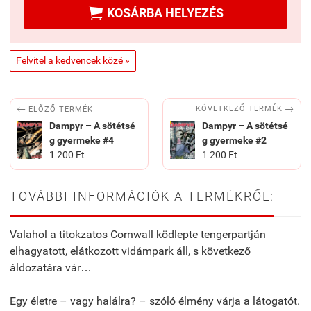

KOSÁRBA HELYEZÉS
Felvitel a kedvencek közé »


KÖVETKEZŐ TERMÉK
ELŐZŐ TERMÉK
Dampyr – A sötétsé
Dampyr – A sötétsé
g gyermeke #4
g gyermeke #2
1 200 Ft
1 200 Ft
TOVÁBBI INFORMÁCIÓK A TERMÉKRŐL:
Valahol a titokzatos Cornwall ködlepte tengerpartján
elhagyatott, elátkozott vidámpark áll, s következő
áldozatára vár…
Egy életre – vagy halálra? – szóló élmény várja a látogatót.