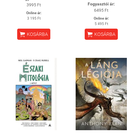
Fogyasztói ár:
3995 Ft
6495 Ft
Online ár:
3 195 Ft
Online ár:
5 495 Ft


KOSÁRBA
KOSÁRBA