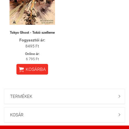
Tokyo Ghost - Tokió szelleme
Fogyasztói ár:
8495 Ft
Online ár:
6 795 Ft

KOSÁRBA
TERMÉKEK

KOSÁR
