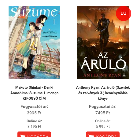
ÚJ
Makoto Shinkai - Denki
Anthony Ryan: Az áruló (Szentek
Amashima: Suzume 1. manga
és zsiványok 3.) keménytáblás
KIFOGYÓ CÍM
könyv
Fogyasztói ár:
Fogyasztói ár:
3995 Ft
7495 Ft
Online ár:
Online ár:
3 195 Ft
5 995 Ft