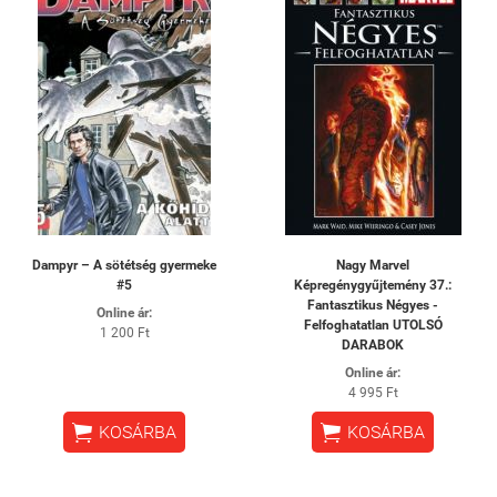
Dampyr – A sötétség gyermeke
Nagy Marvel
#5
Képregénygyűjtemény 37.:
Fantasztikus Négyes -
Online ár:
Felfoghatatlan UTOLSÓ
1 200 Ft
DARABOK
Online ár:
4 995 Ft


KOSÁRBA
KOSÁRBA