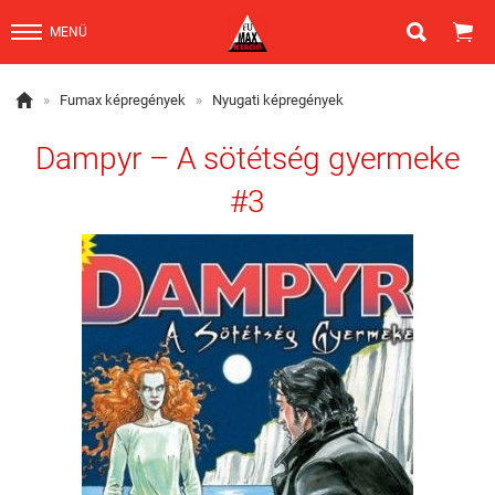


MENÜ

»
Fumax képregények
»
Nyugati képregények
Dampyr – A sötétség gyermeke
#3