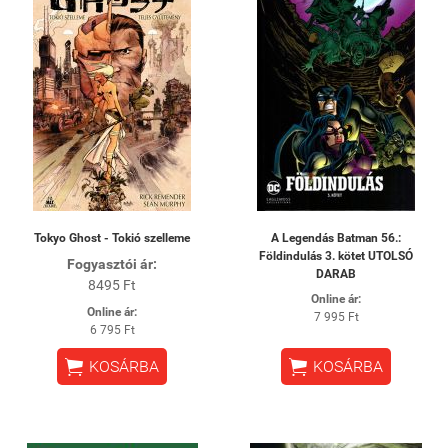
Tokyo Ghost - Tokió szelleme
A Legendás Batman 56.:
Földindulás 3. kötet UTOLSÓ
Fogyasztói ár:
DARAB
8495 Ft
Online ár:
Online ár:
7 995 Ft
6 795 Ft


KOSÁRBA
KOSÁRBA