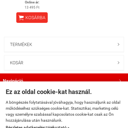
Online ár:
13 495 Ft

KOSÁRBA
TERMÉKEK

KOSÁR

Navigáció

Ez az oldal cookie-kat használ.
Saját fiók

A böngészés folytatásával jóváhagyja, hogy használjunk az oldal
működéséhez szükséges cookie-kat. Statisztikai, marketing célú
Bemutatkozás

vagy személyre szabással kapcsolatos cookie-kat csak az Ön
hozzájárulása után használunk.
Kövess minket a Facebookon!

Részletes adatkezelési tájékoztató »