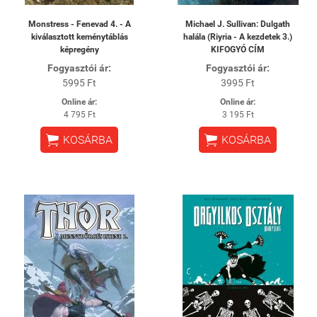
Monstress - Fenevad 4. - A
Michael J. Sullivan: Dulgath
kiválasztott keménytáblás
halála (Riyria - A kezdetek 3.)
képregény
KIFOGYÓ CÍM
Fogyasztói ár:
Fogyasztói ár:
5995 Ft
3995 Ft
Online ár:
Online ár:
4 795 Ft
3 195 Ft


KOSÁRBA
KOSÁRBA