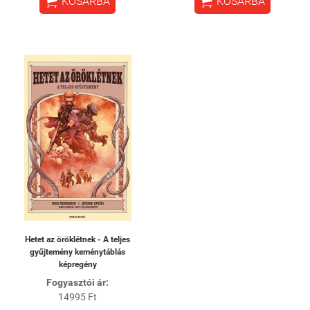


KOSÁRBA
KOSÁRBA
Hetet az öröklétnek - A teljes
gyűjtemény keménytáblás
képregény
Fogyasztói ár:
14995 Ft