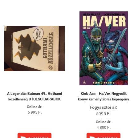
A Legendás Batman 49.: Gothami
Kick-Ass - Ha/Ver, Negyedik
közellenség UTOLSÓ DARABOK
könyv keménytáblás képregény
Online ár:
Fogyasztói ár:
6 995 Ft
5995 Ft
Online ár:
4 800 Ft