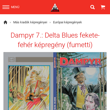


MENÜ

»
Más kiadók képregényei
»
Európai képregények
Dampyr 7.: Delta Blues fekete-
fehér képregény (fumetti)