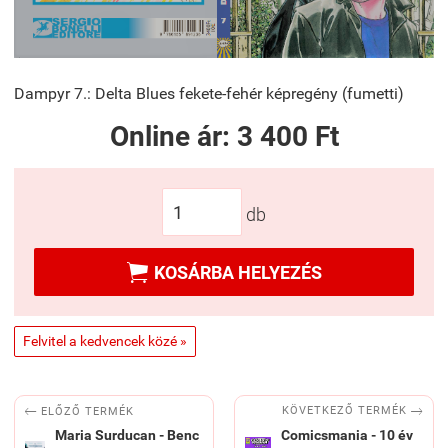
Dampyr 7.: Delta Blues fekete-fehér képregény (fumetti)
Online ár:
3 400 Ft
db

KOSÁRBA HELYEZÉS
Felvitel a kedvencek közé »


KÖVETKEZŐ TERMÉK
ELŐZŐ TERMÉK
Maria Surducan - Benc
Comicsmania - 10 év