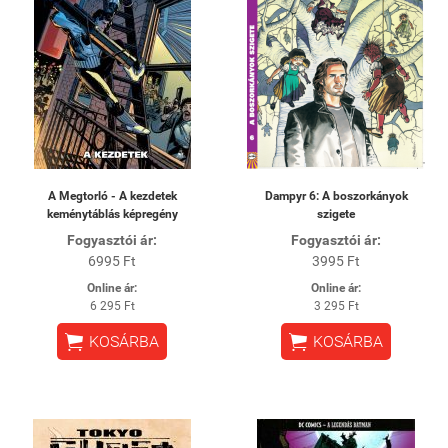
A Megtorló - A kezdetek
Dampyr 6: A boszorkányok
keménytáblás képregény
szigete
Fogyasztói ár:
Fogyasztói ár:
6995 Ft
3995 Ft
Online ár:
Online ár:
6 295 Ft
3 295 Ft


KOSÁRBA
KOSÁRBA