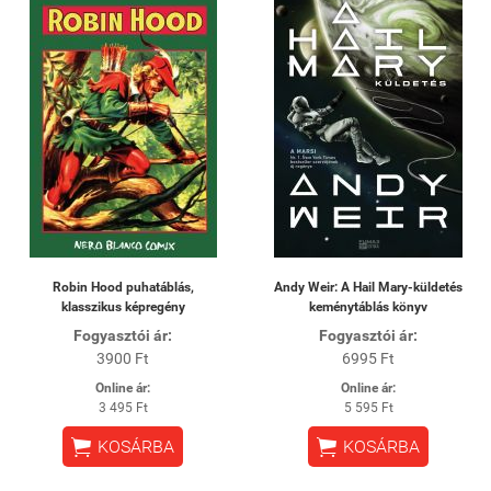
Robin Hood puhatáblás,
Andy Weir: A Hail Mary-küldetés
klasszikus képregény
keménytáblás könyv
Fogyasztói ár:
Fogyasztói ár:
3900 Ft
6995 Ft
Online ár:
Online ár:
3 495 Ft
5 595 Ft


KOSÁRBA
KOSÁRBA