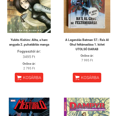
Yukito Kishiro: Alita, a harc
A Legendás Batman 57.: Ra's Al
angyala 2. puhatáblás manga
Ghul feltámadása 1. kötet
UTOLSÓ DARAB
Fogyasztói ár:
Online ár:
3495 Ft
7 995 Ft
Online ár:
2 795 Ft


KOSÁRBA
KOSÁRBA