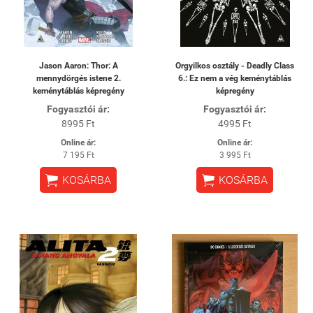
Jason Aaron: Thor: A
Orgyilkos osztály - Deadly Class
mennydörgés istene 2.
6.: Ez nem a vég keménytáblás
keménytáblás képregény
képregény
Fogyasztói ár:
Fogyasztói ár:
8995 Ft
4995 Ft
Online ár:
Online ár:
7 195 Ft
3 995 Ft


KOSÁRBA
KOSÁRBA