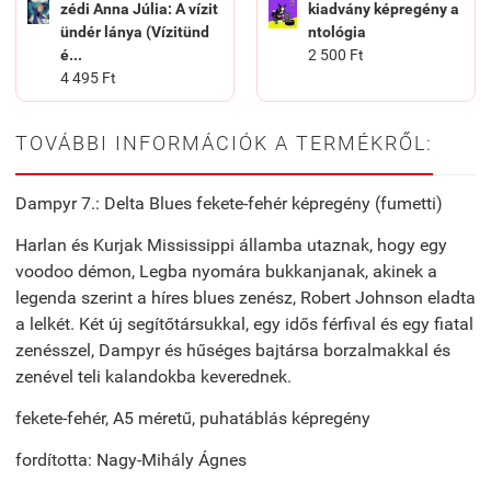
zédi Anna Júlia: A vízit
kiadvány képregény a
ündér lánya (Vízitünd
ntológia
é...
2 500 Ft
4 495 Ft
TOVÁBBI INFORMÁCIÓK A TERMÉKRŐL:
Dampyr 7.: Delta Blues fekete-fehér képregény (fumetti)
Harlan és Kurjak Mississippi államba utaznak, hogy egy
voodoo démon, Legba nyomára bukkanjanak, akinek a
legenda szerint a híres blues zenész, Robert Johnson eladta
a lelkét. Két új segítőtársukkal, egy idős férfival és egy fiatal
zenésszel, Dampyr és hűséges bajtársa borzalmakkal és
zenével teli kalandokba keverednek.
fekete-fehér, A5 méretű, puhatáblás képregény
fordította: Nagy-Mihály Ágnes