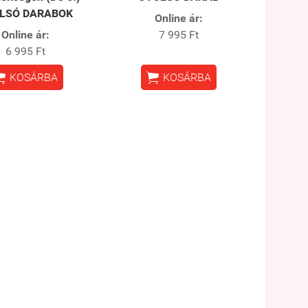
LSÓ DARABOK
Online ár:
Online ár:
7 995 Ft
6 995 Ft


KOSÁRBA
KOSÁRBA