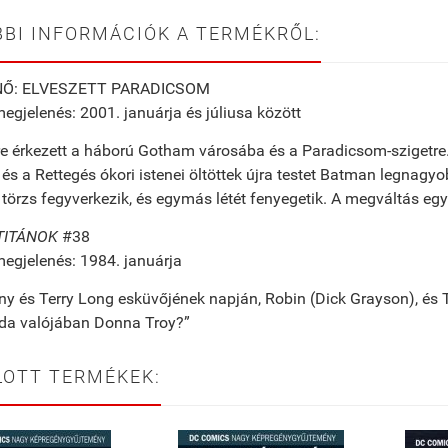
BI INFORMÁCIÓK A TERMÉKRŐL:
Ő: ELVESZETT PARADICSOM
megjelenés: 2001. januárja és júliusa között
e érkezett a háború Gotham városába és a Paradicsom-szigetre
 és a Rettegés ókori istenei öltöttek újra testet Batman legnag
örzs fegyverkezik, és egymás létét fenyegetik. A megváltás eg
 TITÁNOK
#38
megjelenés: 1984. januárja
y és Terry Long esküvőjének napján, Robin (Dick Grayson), és Ti
oda valójában Donna Troy?”
LOTT TERMÉKEK: