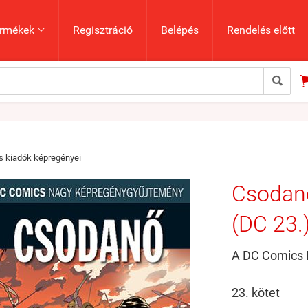
rmékek
Regisztráció
Belépés
Rendelés előtt


 kiadók képregényei
Csodanő
(DC 23.
A DC Comics 
23. kötet