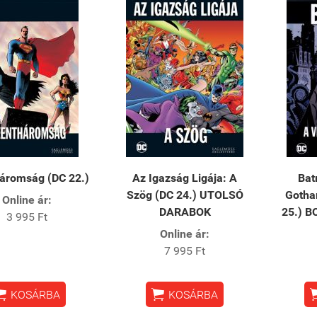
áromság (DC 22.)
Az ​Igazság Ligája: A
Bat
Szög (DC 24.) UTOLSÓ
Gotha
Online ár:
DARABOK
25.) 
3 995 Ft
Online ár:
7 995 Ft


KOSÁRBA
KOSÁRBA