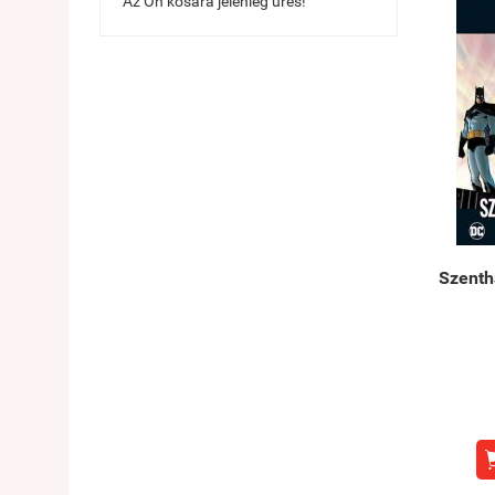
Az Ön kosara jelenleg üres!
Szenth