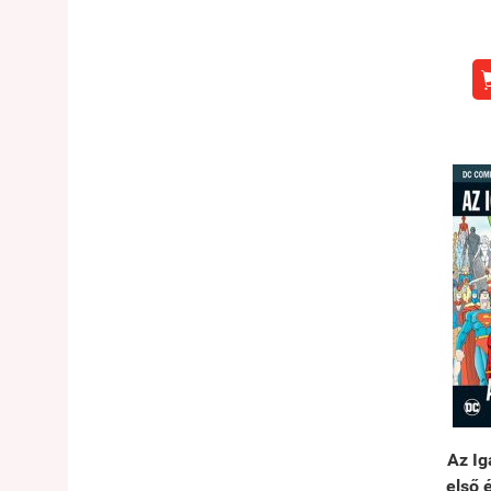
Az Ig
első é