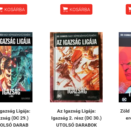


KOSÁRBA
KOSÁRBA
Igazság Ligája:
Az ​Igazság Ligája:
Zöld
azság (DC 29.)
Igazság 2. rész (DC 30.)
er
OLSÓ DARAB
UTOLSÓ DARABOK