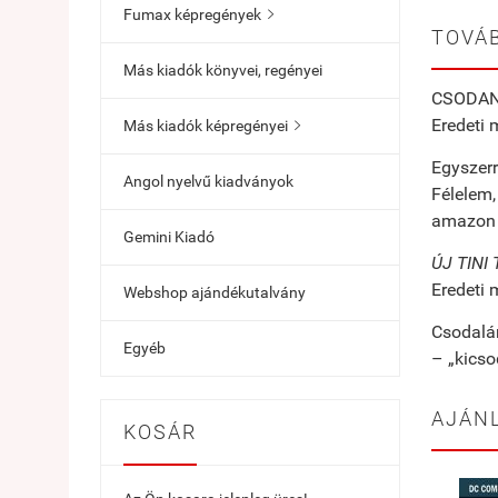
Fumax képregények

TOVÁB
Más kiadók könyvei, regényei
CSODAN
Eredeti 
Más kiadók képregényei

Egyszerr
Angol nyelvű kiadványok
Félelem,
amazon t
Gemini Kiadó
ÚJ TINI
Eredeti 
Webshop ajándékutalvány
Csodalán
Egyéb
– „kics
AJÁN
KOSÁR