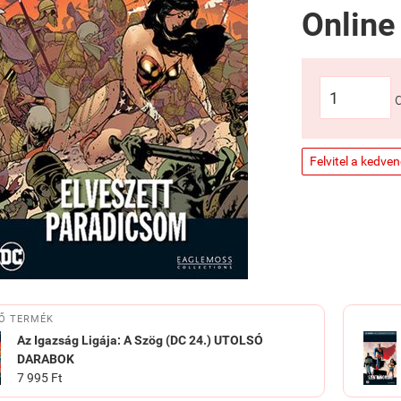
Online
Felvitel a kedve
Ő TERMÉK
Az ​Igazság Ligája: A Szög (DC 24.) UTOLSÓ
DARABOK
7 995 Ft