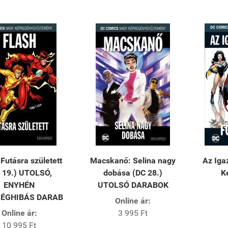
 ​Futásra született
Macskanő: ​Selina nagy
Az Iga
 19.) UTOLSÓ,
dobása (DC 28.)
K
ENYHÉN
UTOLSÓ DARABOK
ÉGHIBÁS DARAB
Online ár:
Online ár:
3 995 Ft
10 995 Ft