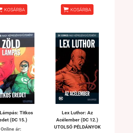


KOSÁRBA
KOSÁRBA
 Lámpás: Titkos
Lex Luthor: Az
edet (DC 15.)
Acélember (DC 12.)
UTOLSÓ PÉLDÁNYOK
Online ár: