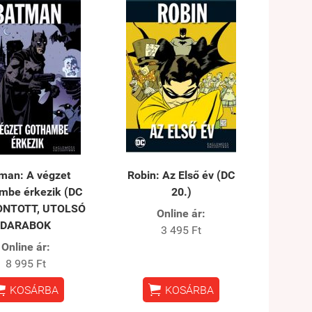
man: ​A végzet
Robin: Az Első év (DC
mbe érkezik (DC
20.)
BONTOTT, UTOLSÓ
Online ár:
DARABOK
3 495 Ft
Online ár:
8 995 Ft


KOSÁRBA
KOSÁRBA