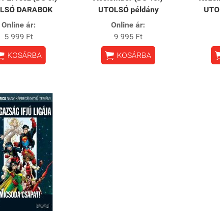
LSÓ DARABOK
UTOLSÓ példány
UTO
Online ár:
Online ár:
5 999 Ft
9 995 Ft


KOSÁRBA
KOSÁRBA