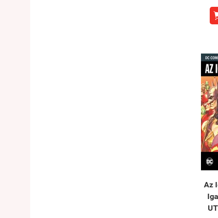
Az ​
Ig
UT