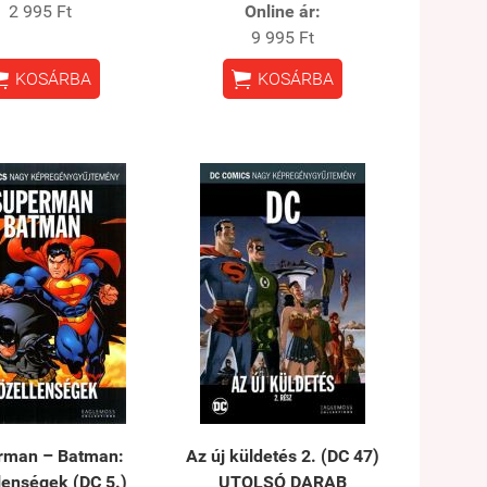
2 995 Ft
Online ár:
9 995 Ft


KOSÁRBA
KOSÁRBA
rman – Batman:
Az új küldetés 2. (DC 47)
lenségek (DC 5.)
UTOLSÓ DARAB