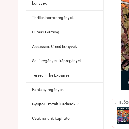
könyvek
Thriller, horror regények
Fumax Gaming
Assassin's Creed könyvek
Sci-fi regények, képregények
Térség - The Expanse
Fantasy regények

ELŐZ
Gyűjtői, limitált kiadások

Csak nálunk kapható