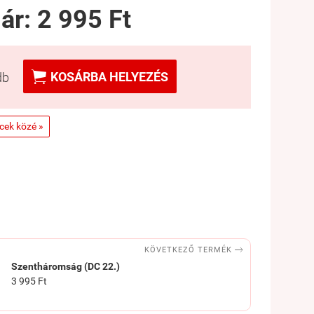
 ár:
2 995 Ft

KOSÁRBA HELYEZÉS
db
ncek közé »

KÖVETKEZŐ TERMÉK
Szentháromság (DC 22.)
3 995 Ft