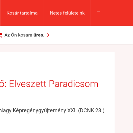
Kosár tartalma
Netes felületeink



Az Ön kosara
üres
.
: ​Elveszett Paradicsom
)
Nagy Képregénygyűjtemény XXI. (DCNK 23.)