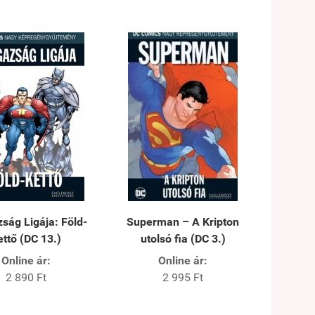
zság Ligája: Föld-
Superman – A Kripton
ettő (DC 13.)
utolsó fia (DC 3.)
Online ár:
Online ár:
2 890 Ft
2 995 Ft