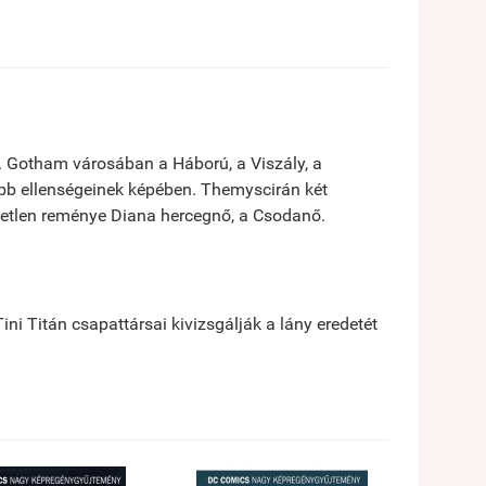
. Gotham városában a Háború, a Viszály, a
yobb ellenségeinek képében. Themyscirán két
yetlen reménye Diana hercegnő, a Csodanő.
ni Titán csapattársai kivizsgálják a lány eredetét