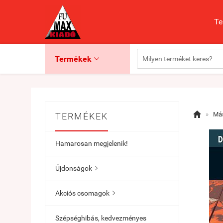
Te
Termékek


»
Más
TERMÉKEK
Hamarosan megjelenik!
Újdonságok

Akciós csomagok

Szépséghibás, kedvezményes