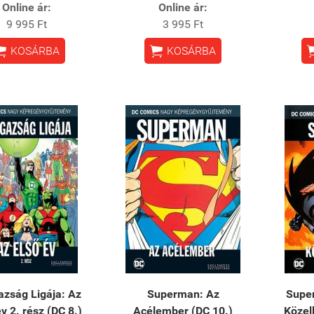
Online ár:
Online ár:
9 995 Ft
3 995 Ft


KOSÁRBA
KOSÁRBA
azság Ligája: Az
Superman: Az
Supe
v 2. rész (DC 8.)
Acélember (DC 10.)
Közel