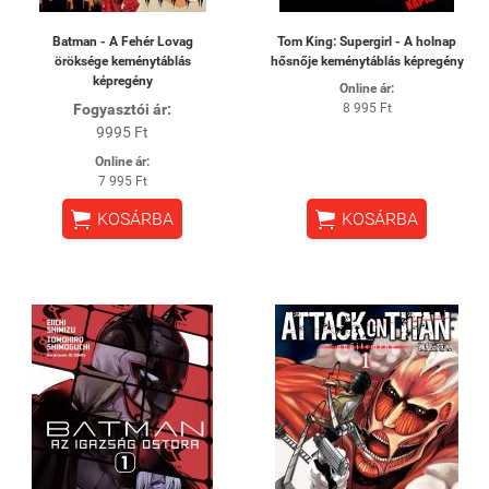
Batman - A Fehér Lovag
Tom King: Supergirl - A holnap
öröksége keménytáblás
hősnője keménytáblás képregény
képregény
Online ár:
Fogyasztói ár:
8 995 Ft
9995 Ft
Online ár:
7 995 Ft


KOSÁRBA
KOSÁRBA