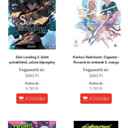
Solo Leveling 2. kötet
Kachou Hashimoto: Cagaster -
puhakötésű, színes képregény
Rovarok és emberek 6. manga
Fogyasztói ár:
Fogyasztói ár:
5995 Ft
3495 Ft
Online ár:
Online ár:
4 795 Ft
2 795 Ft


KOSÁRBA
KOSÁRBA