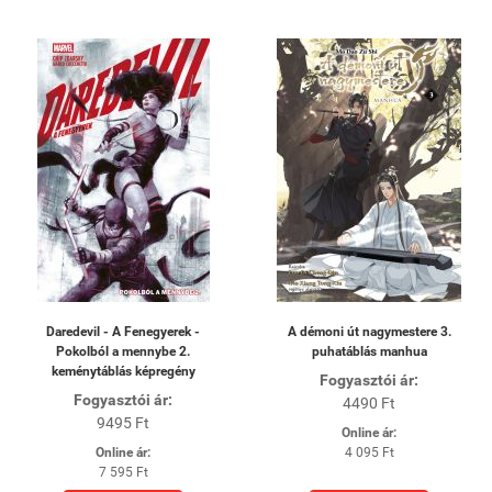
Daredevil - A Fenegyerek -
A ​démoni út nagymestere 3.
Pokolból a mennybe 2.
puhatáblás manhua
keménytáblás képregény
Fogyasztói ár:
Fogyasztói ár:
4490 Ft
9495 Ft
Online ár:
Online ár:
4 095 Ft
7 595 Ft