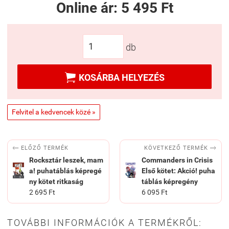
Online ár:
5 495 Ft
db

KOSÁRBA HELYEZÉS
Felvitel a kedvencek közé »


KÖVETKEZŐ TERMÉK
ELŐZŐ TERMÉK
Rocksztár leszek, mam
Commanders in Crisis
a! puhatáblás képregé
Első kötet: Akció! puha
ny kötet ritkaság
táblás képregény
2 695 Ft
6 095 Ft
TOVÁBBI INFORMÁCIÓK A TERMÉKRŐL: