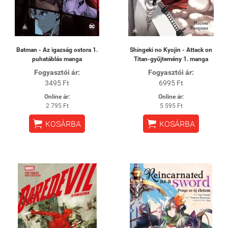
Batman - Az igazság ostora 1.
Shingeki no Kyojin - Attack on
puhatáblás manga
Titan-gyűjtemény 1. manga
Fogyasztói ár:
Fogyasztói ár:
3495 Ft
6995 Ft
Online ár:
Online ár:
2 795 Ft
5 595 Ft


KOSÁRBA
KOSÁRBA