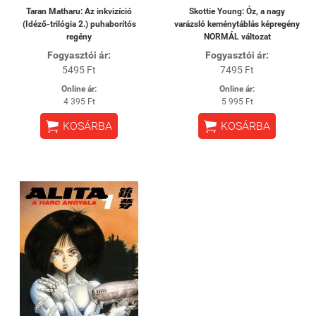
Taran Matharu: Az inkvizíció
Skottie Young: Óz, a nagy
(Idéző-trilógia 2.) puhaborítós
varázsló keménytáblás képregény
regény
NORMÁL változat
Fogyasztói ár:
Fogyasztói ár:
5495 Ft
7495 Ft
Online ár:
Online ár:
4 395 Ft
5 995 Ft


KOSÁRBA
KOSÁRBA