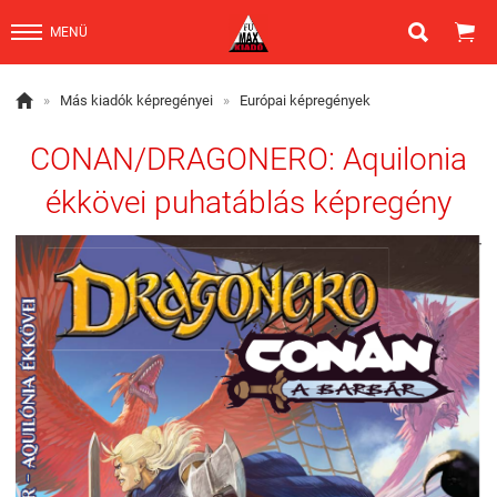


MENÜ

»
Más kiadók képregényei
»
Európai képregények
CONAN/DRAGONERO: Aquilonia
ékkövei puhatáblás képregény