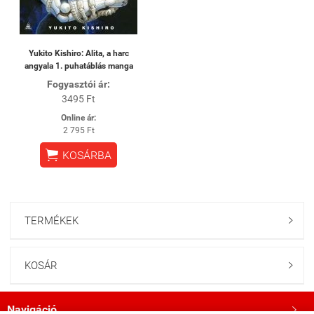
Yukito Kishiro: Alita, a harc
angyala 1. puhatáblás manga
Fogyasztói ár:
3495 Ft
Online ár:
2 795 Ft

KOSÁRBA
TERMÉKEK

KOSÁR

Navigáció
