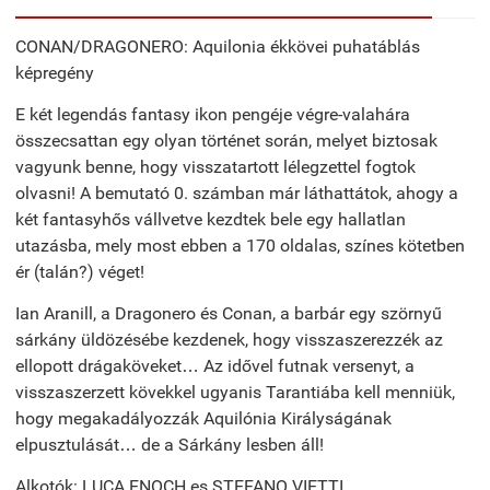
CONAN/DRAGONERO: Aquilonia ékkövei puhatáblás
képregény
E két legendás fantasy ikon pengéje végre-valahára
összecsattan egy olyan történet során, melyet biztosak
vagyunk benne, hogy visszatartott lélegzettel fogtok
olvasni! A bemutató 0. számban már láthattátok, ahogy a
két fantasyhős vállvetve kezdtek bele egy hallatlan
utazásba, mely most ebben a 170 oldalas, színes kötetben
ér (talán?) véget!
Ian Aranill, a Dragonero és Conan, a barbár egy szörnyű
sárkány üldözésébe kezdenek, hogy visszaszerezzék az
ellopott drágaköveket… Az idővel futnak versenyt, a
visszaszerzett kövekkel ugyanis Tarantiába kell menniük,
hogy megakadályozzák Aquilónia Királyságának
elpusztulását… de a Sárkány lesben áll!
Alkotók: LUCA ENOCH es STEFANO VIETTI