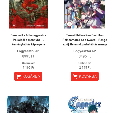
Daredevil - A Fenegyerek -
Tensei Shitara Ken Deshita -
Pokolból a mennybe 1.
Reincarnated as a Sword - Penge
keménytáblás képregény
az új életem 4. puhatáblás manga
Fogyasztói ár:
Fogyasztói ár:
8995 Ft
3495 Ft
Online ár:
Online ár:
7 195 Ft
2 795 Ft


KOSÁRBA
KOSÁRBA