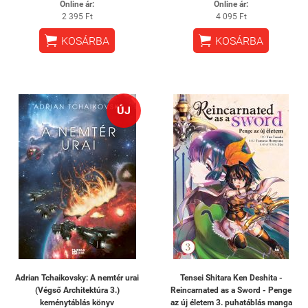
Online ár:
Online ár:
2 395 Ft
4 095 Ft


KOSÁRBA
KOSÁRBA
ÚJ
Adrian Tchaikovsky: A nemtér urai
Tensei Shitara Ken Deshita -
(Végső Architektúra 3.)
Reincarnated as a Sword - Penge
keménytáblás könyv
az új életem 3. puhatáblás manga