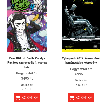
Rem, Bikkuri: Devil's Candy -
Cyberpunk 2077: Áramszünet
Pandora szerencséje 4. manga
keménytáblás képregény
kötet
Fogyasztói ár:
Fogyasztói ár:
6995 Ft
3495 Ft
Online ár:
Online ár:
5 595 Ft
2 795 Ft


KOSÁRBA
KOSÁRBA