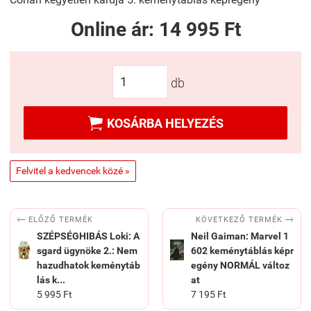
Online ár:
14 995 Ft
db

KOSÁRBA HELYEZÉS
Felvitel a kedvencek közé »


KÖVETKEZŐ TERMÉK
ELŐZŐ TERMÉK
SZÉPSÉGHIBÁS Loki: A
Neil Gaiman: Marvel 1
sgard ügynöke 2.: Nem
602 keménytáblás képr
hazudhatok keménytáb
egény NORMÁL változ
lás k...
at
5 995 Ft
7 195 Ft