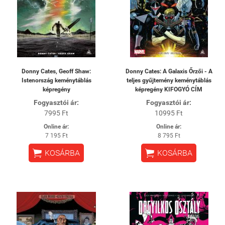
Donny Cates, Geoff Shaw:
Donny Cates: A Galaxis Őrzői - A
Istenország keménytáblás
teljes gyűjtemény keménytáblás
képregény
képregény KIFOGYÓ CÍM
Fogyasztói ár:
Fogyasztói ár:
7995 Ft
10995 Ft
Online ár:
Online ár:
7 195 Ft
8 795 Ft


KOSÁRBA
KOSÁRBA