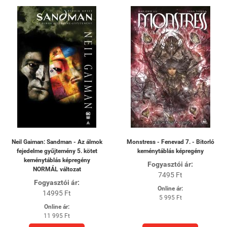
Neil Gaiman: Sandman - Az álmok
Monstress - Fenevad 7. - Bitorló
fejedelme gyűjtemény 5. kötet
keménytáblás képregény
keménytáblás képregény
Fogyasztói ár:
NORMÁL változat
7495 Ft
Fogyasztói ár:
Online ár:
14995 Ft
5 995 Ft
Online ár:
11 995 Ft