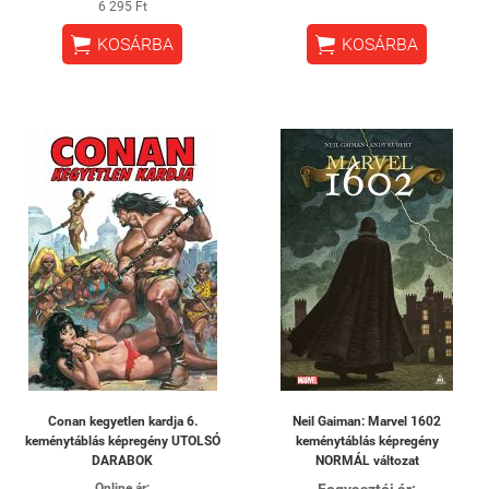
6 295 Ft


KOSÁRBA
KOSÁRBA
Conan kegyetlen kardja 6.
Neil Gaiman: Marvel 1602
keménytáblás képregény UTOLSÓ
keménytáblás képregény
DARABOK
NORMÁL változat
Online ár:
Fogyasztói ár: