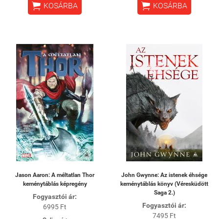


KOSÁRBA
KOSÁRBA
Jason Aaron: A méltatlan Thor
John Gwynne: Az istenek éhsége
keménytáblás képregény
keménytáblás könyv (Véresküdött
Saga 2.)
Fogyasztói ár:
Fogyasztói ár:
6995 Ft
7495 Ft