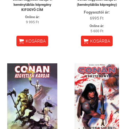
keménytáblás képregény
(keménytáblás képregény)
KIFOGYÓ CÍM
Fogyasztói ár:
Online ár:
6995 Ft
9 995 Ft
Online ár:
5 600 Ft


KOSÁRBA
KOSÁRBA