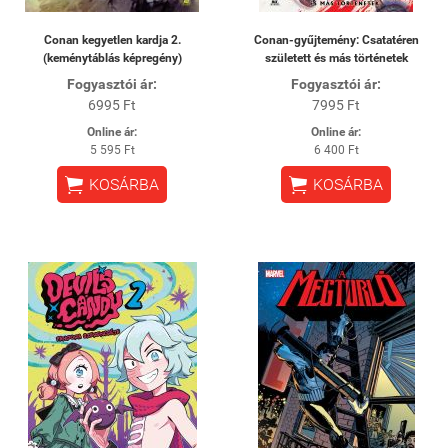
Conan kegyetlen kardja 2.
Conan-gyűjtemény: Csatatéren
(keménytáblás képregény)
született és más történetek
Fogyasztói ár:
Fogyasztói ár:
6995 Ft
7995 Ft
Online ár:
Online ár:
5 595 Ft
6 400 Ft


KOSÁRBA
KOSÁRBA