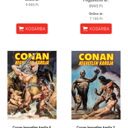
9 995 Ft
8995 Ft
Online ár:
7 195 Ft


KOSÁRBA
KOSÁRBA
Conan kegyetlen kardja 4.
Conan kegyetlen kardja 3.