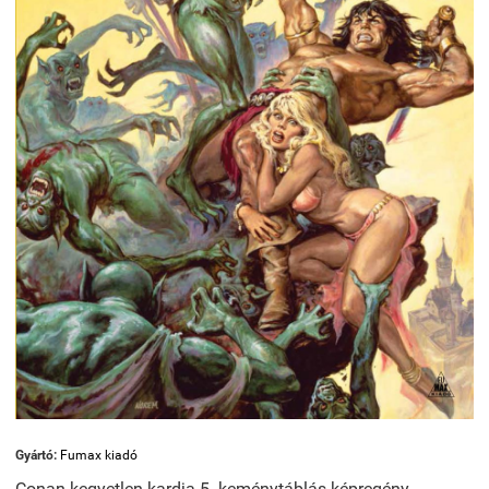
Gyártó:
Fumax kiadó
Conan kegyetlen kardja 5. keménytáblás képregény