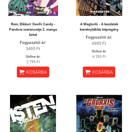
Rem, Bikkuri: Devil's Candy -
A Megtorló - A kezdetek
Pandora szerencséje 2. manga
keménytáblás képregény
kötet
Fogyasztói ár:
Fogyasztói ár:
6995 Ft
3495 Ft
Online ár:
Online ár:
6 295 Ft
2 795 Ft


KOSÁRBA
KOSÁRBA