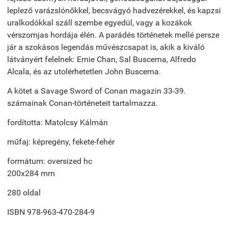
leplező varázslónőkkel, becsvágyó hadvezérekkel, és kapzsi
uralkodókkal száll szembe egyedül, vagy a kozákok
vérszomjas hordája élén. A parádés történetek mellé persze
jár a szokásos legendás művészcsapat is, akik a kiváló
látványért felelnek: Ernie Chan, Sal Buscema, Alfredo
Alcala, és az utolérhetetlen John Buscema.
A kötet a Savage Sword of Conan magazin 33-39.
számainak Conan-történeteit tartalmazza.
fordította: Matolcsy Kálmán
műfaj: képregény, fekete-fehér
formátum: oversized hc
200x284 mm
280 oldal
ISBN 978-963-470-284-9