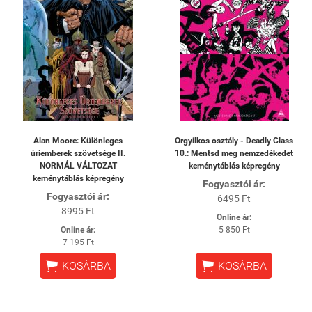
Alan Moore: Különleges
Orgyilkos osztály - Deadly Class
úriemberek szövetsége II.
10.: Mentsd meg nemzedékedet
NORMÁL VÁLTOZAT
keménytáblás képregény
keménytáblás képregény
Fogyasztói ár:
Fogyasztói ár:
6495 Ft
8995 Ft
Online ár:
Online ár:
5 850 Ft
7 195 Ft


KOSÁRBA
KOSÁRBA