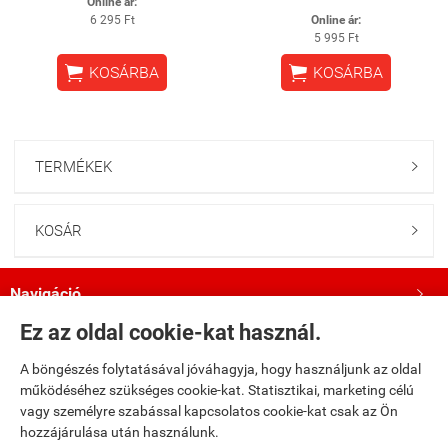
Online ár:
6 295 Ft
Online ár:
5 995 Ft


KOSÁRBA
KOSÁRBA
TERMÉKEK

KOSÁR

Navigáció

Ez az oldal cookie-kat használ.
Saját fiók

A böngészés folytatásával jóváhagyja, hogy használjunk az oldal
működéséhez szükséges cookie-kat. Statisztikai, marketing célú
Bemutatkozás

vagy személyre szabással kapcsolatos cookie-kat csak az Ön
hozzájárulása után használunk.