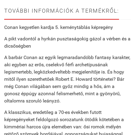
TOVÁBBI INFORMÁCIÓK A TERMÉKRŐL:
Conan kegyetlen kardja 5. keménytáblás képregény
A pikt vadontól a hyrkán pusztaságokig gázol a vérben és a
dicsőségben
A barbár Conan az egyik legmaradandóbb fantasy karakter,
aki egyben az erős, cselekvő férfi archetípusának
legismertebb, legközkedveltebb megjelenítője is. És hogy
mitől ilyen szerethetőek Robert E. Howard történetei? Bár
még Conan világában sem győz mindig a hős, ám a
gonosz éppúgy azonnal felismerhető, mint a gyönyörű,
oltalomra szoruló leányzó.
A klasszikus, eredetileg a 70-es években futott
képregényeket feldolgozó sorozatunk ötödik kötetében a
kimmériai harcos újra elemében van: ősi romok mélyén
rejtőző szörnyek hordájával, gonoszságukat bujasággal