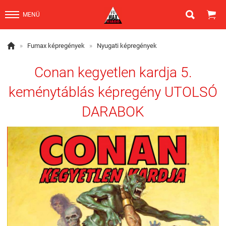


MENÜ

»
Fumax képregények
»
Nyugati képregények
Conan kegyetlen kardja 5.
keménytáblás képregény UTOLSÓ
DARABOK