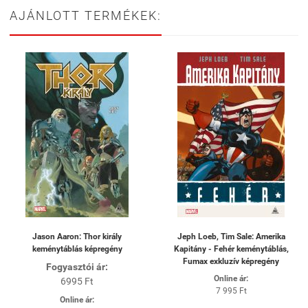
AJÁNLOTT TERMÉKEK:
Jason Aaron: Thor király
Jeph Loeb, Tim Sale: Amerika
keménytáblás képregény
Kapitány - Fehér keménytáblás,
Fumax exkluzív képregény
Fogyasztói ár:
Online ár:
6995 Ft
7 995 Ft
Online ár: