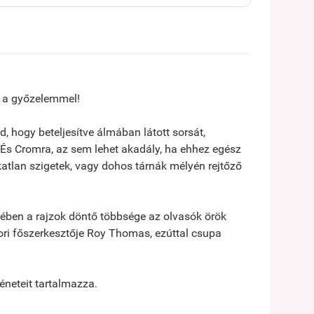
 a győzelemmel!
 hogy beteljesítve álmában látott sorsát,
. És Cromra, az sem lehet akadály, ha ehhez egész
katlan szigetek, vagy dohos tárnák mélyén rejtőző
ében a rajzok döntő többsége az olvasók örök
ri főszerkesztője Roy Thomas, ezúttal csupa
neteit tartalmazza.