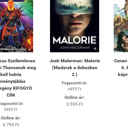
kus Szellemlovas
Josh Malerman: Malorie
Conan 
bi Thanosnak meg
(Madarak a dobozban
6.
kell halnia
2.)
kép
eménytáblás
Fogyasztói ár:
egény KIFOGYÓ
4495 Ft
CÍM
Online ár:
ogyasztói ár:
3 595 Ft
5995 Ft
Online ár:
4 795 Ft