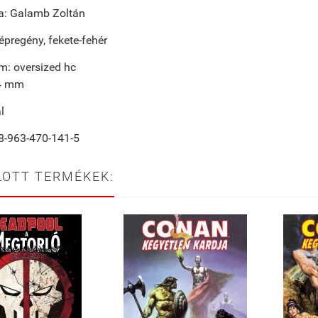
ta: Galamb Zoltán
épregény, fekete-fehér
m: oversized hc
4 mm
l
-963-470-141-5
LOTT TERMÉKEK: