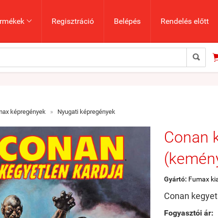
rmékek
Regisztráció
Belépés
Rendelés előtt


max képregények
»
Nyugati képregények
Conan k
(kemény
Gyártó:
Fumax ki
Conan kegyetl
Fogyasztói ár: