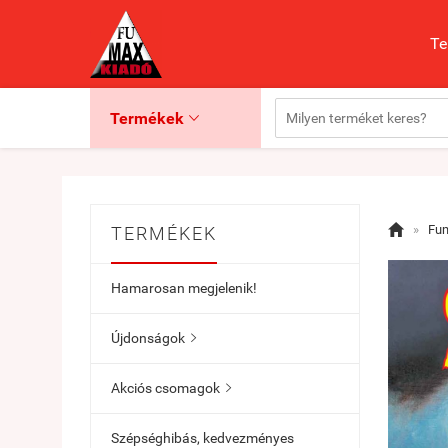
Te
Termékek


»
Fu
TERMÉKEK
Hamarosan megjelenik!
Újdonságok

Akciós csomagok

Szépséghibás, kedvezményes