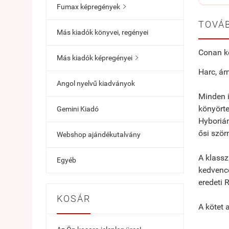
Fumax képregények

TOVÁB
Más kiadók könyvei, regényei
Conan ke
Más kiadók képregényei

Harc, á
Angol nyelvű kiadványok
Minden i
könyörte
Gemini Kiadó
Hyborián
ősi ször
Webshop ajándékutalvány
A klassz
Egyéb
kedvence
eredeti 
KOSÁR
A kötet