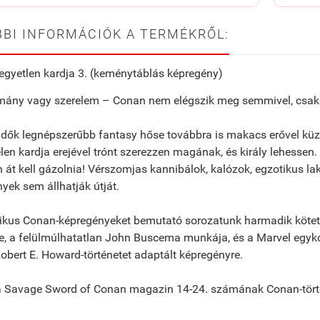
BI INFORMÁCIÓK A TERMÉKRŐL:
gyetlen kardja 3. (keménytáblás képregény)
rmány vagy szerelem – Conan nem elégszik meg semmivel, csak
dők legnépszerűbb fantasy hőse továbbra is makacs erővel küzd,
len kardja erejével trónt szerezzen magának, és király lehessen
 át kell gázolnia! Vérszomjas kannibálok, kalózok, egzotikus la
nyek sem állhatják útját.
ikus Conan-képregényeket bemutató sorozatunk harmadik kötet
, a felülmúlhatatlan John Buscema munkája, és a Marvel egyko
Robert E. Howard-történetet adaptált képregényre.
 a Savage Sword of Conan magazin 14-24. számának Conan-törté