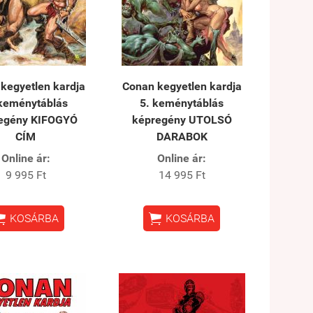
kegyetlen kardja
Conan kegyetlen kardja
 keménytáblás
5. keménytáblás
egény KIFOGYÓ
képregény UTOLSÓ
CÍM
DARABOK
Online ár:
Online ár:
9 995 Ft
14 995 Ft


KOSÁRBA
KOSÁRBA