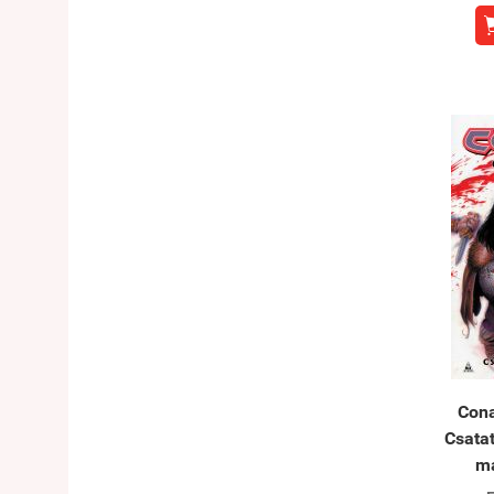
Con
Csatat
má