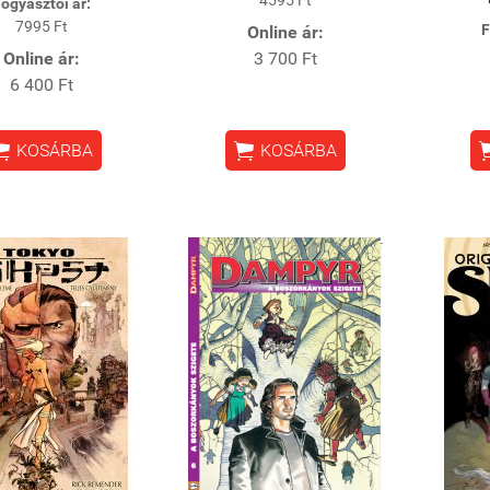
ogyasztói ár:
7995 Ft
F
Online ár:
Online ár:
3 700 Ft
6 400 Ft


KOSÁRBA
KOSÁRBA