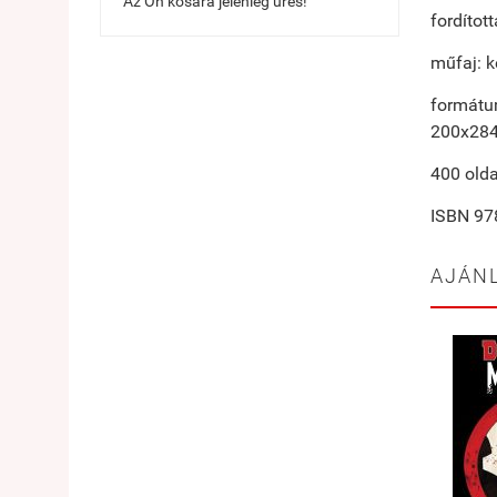
Az Ön kosara jelenleg üres!
fordítot
műfaj: k
formátu
200x28
400 olda
ISBN
978
AJÁN