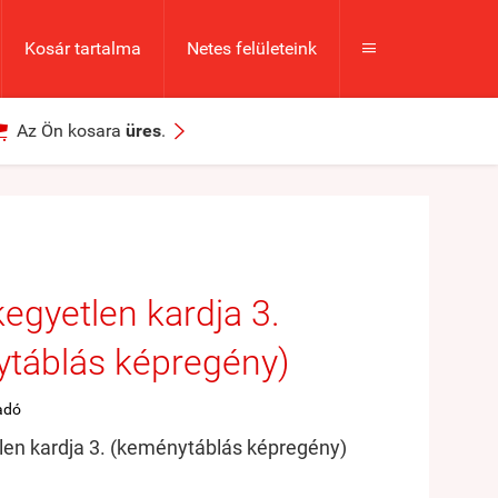
Kosár tartalma
Netes felületeink



Az Ön kosara
üres
.
egyetlen kardja 3.
táblás képregény)
adó
en kardja 3. (keménytáblás képregény)