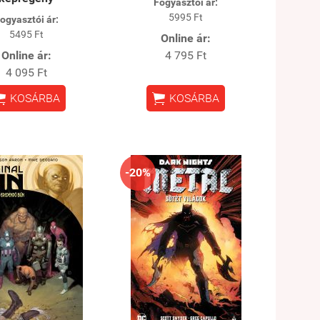
Fogyasztói ár:
5995 Ft
ogyasztói ár:
5495 Ft
Online ár:
Online ár:
4 795 Ft
4 095 Ft


KOSÁRBA
KOSÁRBA
-20%