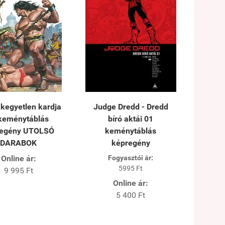
kegyetlen kardja
Judge Dredd - Dredd
 keménytáblás
bíró aktái 01
regény UTOLSÓ
keménytáblás
DARABOK
képregény
Online ár:
Fogyasztói ár:
5995 Ft
9 995 Ft
Online ár:
5 400 Ft