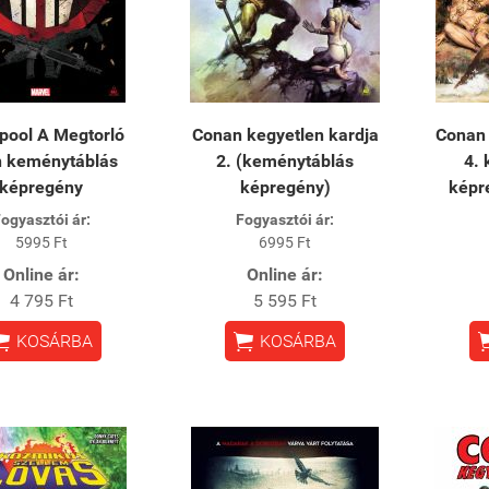
pool A Megtorló
Conan kegyetlen kardja
Conan 
n keménytáblás
2. (keménytáblás
4.
képregény
képregény)
képr
ogyasztói ár:
Fogyasztói ár:
5995 Ft
6995 Ft
Online ár:
Online ár:
4 795 Ft
5 595 Ft


KOSÁRBA
KOSÁRBA