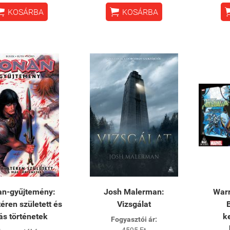


KOSÁRBA
KOSÁRBA
an-gyűjtemény:
Josh Malerman:
Warr
éren született és
Vizsgálat
s történetek
k
Fogyasztói ár:
4595 Ft