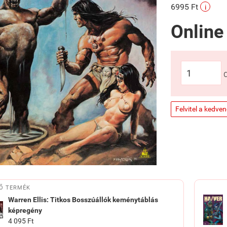
6995 Ft
i
Online
Felvitel a kedve
Ő TERMÉK
Warren Ellis: Titkos Bosszúállók keménytáblás
képregény
4 095 Ft