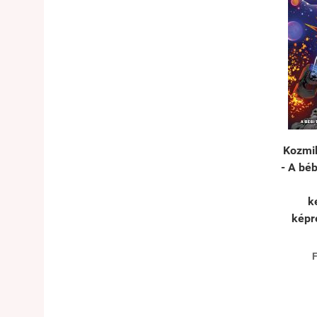
Kozmi
- A bé
k
képr
F