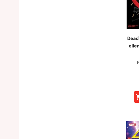
Dead
elle
F