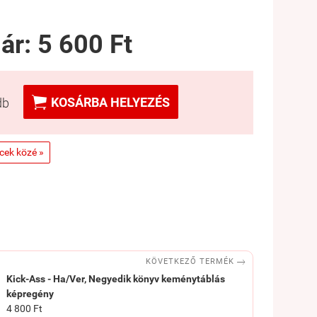
 ár:
5 600 Ft

KOSÁRBA HELYEZÉS
db
ncek közé »

KÖVETKEZŐ TERMÉK
Kick-Ass - Ha/Ver, Negyedik könyv keménytáblás
képregény
4 800 Ft