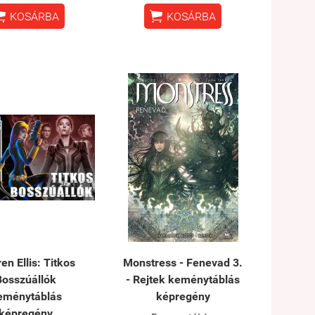


KOSÁRBA
KOSÁRBA
en Ellis: Titkos
Monstress - Fenevad 3.
Bosszúállók
- Rejtek keménytáblás
eménytáblás
képregény
képregény