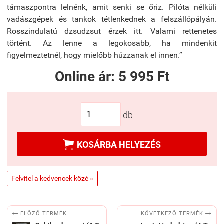
támaszpontra lelnénk, amit senki se őriz. Pilóta nélküli
vadászgépek és tankok tétlenkednek a felszállópályán.
Rosszindulatú dzsudzsut érzek itt. Valami rettenetes
történt. Az lenne a legokosabb, ha mindenkit
figyelmeztetnél, hogy mielőbb húzzanak el innen.”
Online ár:
5 995 Ft
db

KOSÁRBA HELYEZÉS
Felvitel a kedvencek közé »


KÖVETKEZŐ TERMÉK
ELŐZŐ TERMÉK