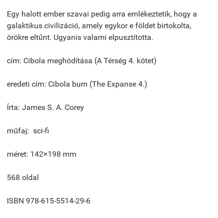
Egy halott ember szavai pedig arra emlékeztetik, hogy a
galaktikus civilizáció, amely egykor e földet birtokolta,
örökre eltűnt. Ugyanis valami elpusztította.
cím: Cibola meghódítása (A Térség 4. kötet)
eredeti cím: Cibola burn (The Expanse 4.)
Írta: James S. A. Corey
műfaj: sci-fi
méret: 142×198 mm
568 oldal
ISBN 978-615-5514-29-6