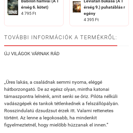
Babilon hamvai (A T
Leviatán bukása (A T
érség 6. kötet)
érség 9.) puhatáblás r
4 795 Ft
egény
4 395 Ft
TOVÁBBI INFORMÁCIÓK A TERMÉKRŐL:
ÚJ VILÁGOK VÁRNAK RÁD
„Üres lakás, a családnak semmi nyoma, eléggé
hátborzongató. De az egész olyan, mintha katonai
támaszpontra lelnénk, amit senki se őriz. Pilóta nélküli
vadászgépek és tankok tétlenkednek a felszállópályán.
Rosszindulatú dzsudzsut érzek itt. Valami rettenetes
történt. Az lenne a legokosabb, ha mindenkit
figyelmeztetnél, hogy mielőbb húzzanak el innen.”