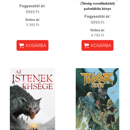
(Térség-novelláskötet)
Fogyasztói ár:
puhatáblás könyv
5995 Ft
Fogyasztói ár:
Online ár:
5995 Ft
5 395 Ft
Online ár:
4 795 Ft


KOSÁRBA
KOSÁRBA