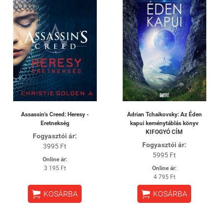
Assassin's Creed: Heresy -
Adrian Tchaikovsky: Az Éden
Eretnekség
kapui keménytáblás könyv
KIFOGYÓ CÍM
Fogyasztói ár:
Fogyasztói ár:
3995 Ft
5995 Ft
Online ár:
3 195 Ft
Online ár:
4 795 Ft


KOSÁRBA
KOSÁRBA