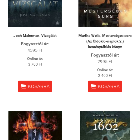
Josh Malerman: Vizsgálat
Martha Wells: Mesterséges sors
(Az Öldöklő-naplók 2.)
Fogyasztói ár:
keménytáblás könyv
4595 Ft
Fogyasztói ár:
Online ár:
2995 Ft
3 700 Ft
Online ár:
2 400 Ft


KOSÁRBA
KOSÁRBA