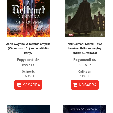
John Gwynne: A rettenet árnyéka
Neil Gaiman: Marvel 1602
(Vér és csont 1.) keménytáblás
keménytáblás képregény
könyv
NORMÁL változat
Fogyasztói ár:
Fogyasztói ár:
6995 Ft
8995 Ft
Online ár:
Online ár:
5 595 Ft
7 195 Ft


KOSÁRBA
KOSÁRBA