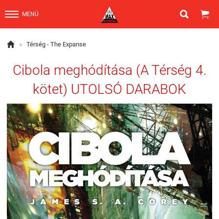


MENÜ

»
Térség - The Expanse
Cibola meghódítása (A Térség 4.
kötet) UTOLSÓ DARABOK