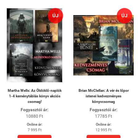
ÚJ
ÚJ
Martha Wells: Az Öldöklő-naplók
Brian McClellan: A vér és lőpor
1-4 keménytáblás könyv akciós
istenei kedvezményes
csomag!
könyvcsomag
Fogyasztói ár:
Fogyasztói ár:
10880 Ft
17785 Ft
Online ár:
Online ár:
7 995 Ft
12 995 Ft