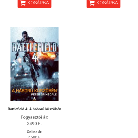


KOSÁRBA
KOSÁRBA
Battlefield 4: A háború küszöbén
Fogyasztói ár:
3490 Ft
Online ár:
2 500 Ft