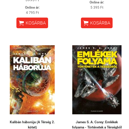
Online ár:
Online ár:
5 395 Ft
4 795 Ft


KOSÁRBA
KOSÁRBA
Kalibán háborúja (A Térség 2.
James S. A. Corey: Emlékek
kötet)
folyama - Történetek a Térségből