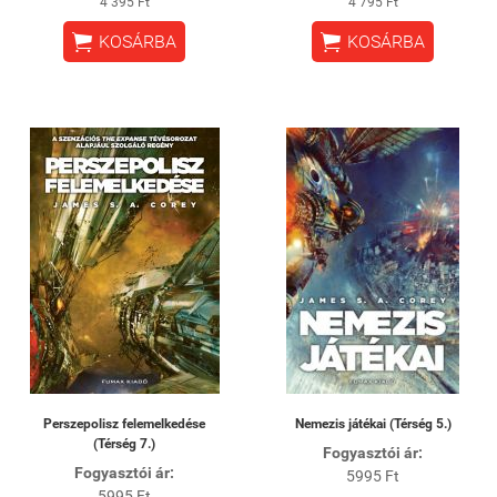
4 395 Ft
4 795 Ft


KOSÁRBA
KOSÁRBA
Perszepolisz felemelkedése
Nemezis játékai (Térség 5.)
(Térség 7.)
Fogyasztói ár:
Fogyasztói ár:
5995 Ft
5995 Ft