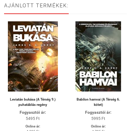
AJÁNLOTT TERMÉKEK:
Leviatán bukása (A Térség 9.)
Babilon hamvai (A Térség 6.
puhatáblás regény
kötet)
Fogyasztói ár:
Fogyasztói ár:
5495 Ft
5995 Ft
Online ár:
Online ár: