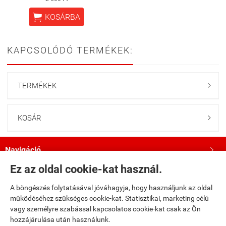

KOSÁRBA
KAPCSOLÓDÓ TERMÉKEK:
TERMÉKEK

KOSÁR

Navigáció

Ez az oldal cookie-kat használ.
Saját fiók

A böngészés folytatásával jóváhagyja, hogy használjunk az oldal
működéséhez szükséges cookie-kat. Statisztikai, marketing célú
Bemutatkozás

vagy személyre szabással kapcsolatos cookie-kat csak az Ön
hozzájárulása után használunk.