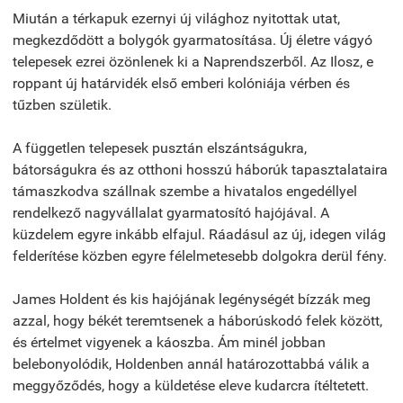
Miután a térkapuk ezernyi új világhoz nyitottak utat,
megkezdődött a bolygók gyarmatosítása. Új életre vágyó
telepesek ezrei özönlenek ki a Naprendszerből. Az Ilosz, e
roppant új határvidék első emberi kolóniája vérben és
tűzben születik.
A független telepesek pusztán elszántságukra,
bátorságukra és az otthoni hosszú háborúk tapasztalataira
támaszkodva szállnak szembe a hivatalos engedéllyel
rendelkező nagyvállalat gyarmatosító hajójával. A
küzdelem egyre inkább elfajul. Ráadásul az új, idegen világ
felderítése közben egyre félelmetesebb dolgokra derül fény.
James Holdent és kis hajójának legénységét bízzák meg
azzal, hogy békét teremtsenek a háborúskodó felek között,
és értelmet vigyenek a káoszba. Ám minél jobban
belebonyolódik, Holdenben annál határozottabbá válik a
meggyőződés, hogy a küldetése eleve kudarcra ítéltetett.