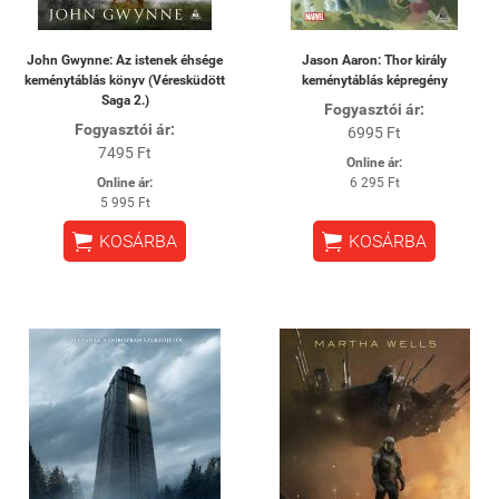
John Gwynne: Az istenek éhsége
Jason Aaron: Thor király
keménytáblás könyv (Véresküdött
keménytáblás képregény
Saga 2.)
Fogyasztói ár:
Fogyasztói ár:
6995 Ft
7495 Ft
Online ár:
Online ár:
6 295 Ft
5 995 Ft


KOSÁRBA
KOSÁRBA