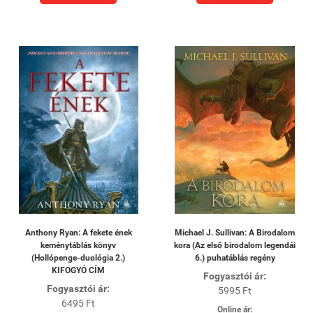
Anthony Ryan: A fekete ének
Michael J. Sullivan: A Birodalom
keménytáblás könyv
kora (Az első birodalom legendái
(Hollópenge-duológia 2.)
6.) puhatáblás regény
KIFOGYÓ CÍM
Fogyasztói ár:
Fogyasztói ár:
5995 Ft
6495 Ft
Online ár: