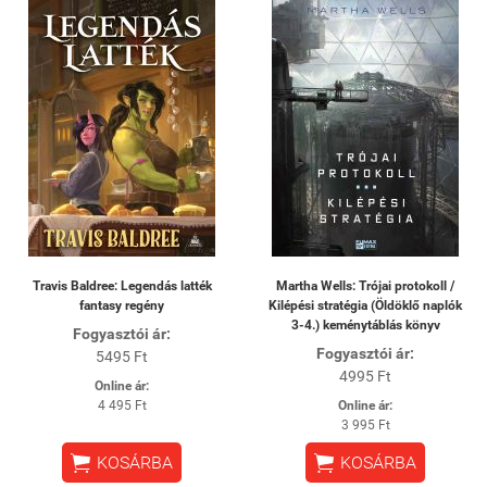
Travis Baldree: Legendás latték
Martha Wells: Trójai protokoll /
fantasy regény
Kilépési stratégia (Öldöklő naplók
3-4.) keménytáblás könyv
Fogyasztói ár:
Fogyasztói ár:
5495 Ft
4995 Ft
Online ár:
4 495 Ft
Online ár:
3 995 Ft


KOSÁRBA
KOSÁRBA