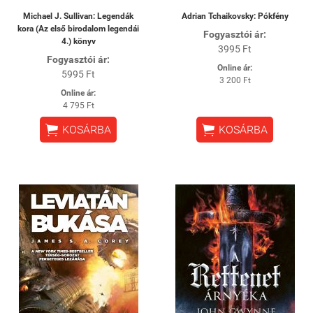
Michael J. Sullivan: Legendák
Adrian Tchaikovsky: Pókfény
kora (Az első birodalom legendái
Fogyasztói ár:
4.) könyv
3995 Ft
Fogyasztói ár:
Online ár:
5995 Ft
3 200 Ft
Online ár:
4 795 Ft


KOSÁRBA
KOSÁRBA