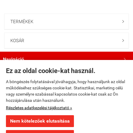
TERMÉKEK

KOSÁR

Navigáció

Ez az oldal cookie-kat használ.
Saját fiók

A böngészés folytatásával jóváhagyja, hogy használjunk az oldal
működéséhez szükséges cookie-kat. Statisztikai, marketing célú
Bemutatkozás

vagy személyre szabással kapcsolatos cookie-kat csak az Ön
hozzájárulása után használunk.
Kövess minket a Facebookon!

Részletes adatkezelési tájékoztató »
Nem kötelezőek elutasítása
fumax.hu -
Fumax Kft.
-
ÁSZF
-
Adatkezelési tájékoztató
×
Ajánlott termék