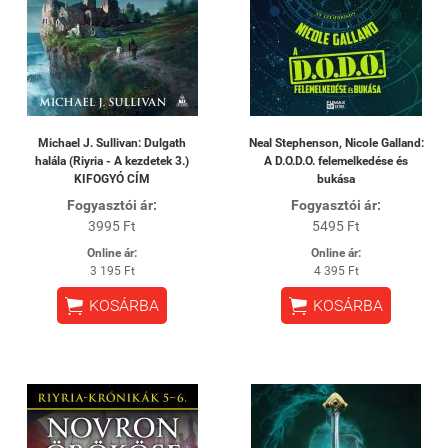
Michael J. Sullivan: Dulgath
Neal Stephenson, Nicole Galland:
halála (Riyria - A kezdetek 3.)
A ​D.O.D.O. felemelkedése és
KIFOGYÓ CÍM
bukása
Fogyasztói ár:
Fogyasztói ár:
3995 Ft
5495 Ft
Online ár:
Online ár:
3 195 Ft
4 395 Ft


KOSÁRBA
KOSÁRBA