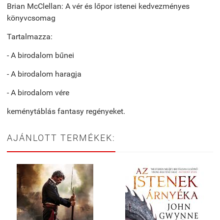
Brian McClellan: A vér és lőpor istenei kedvezményes
könyvcsomag
Tartalmazza:
- A birodalom bűnei
- A birodalom haragja
- A birodalom vére
keménytáblás fantasy regényeket.
AJÁNLOTT TERMÉKEK: