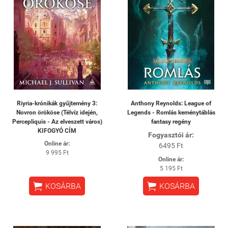
Riyria-krónikák gyűjtemény 3:
Anthony Reynolds: League of
Novron örököse (Télvíz idején,
Legends - Romlás keménytáblás
Percepliquis - Az elveszett város)
fantasy regény
KIFOGYÓ CÍM
Fogyasztói ár:
Online ár:
6495 Ft
9 995 Ft
Online ár:
5 195 Ft


KOSÁRBA
KOSÁRBA