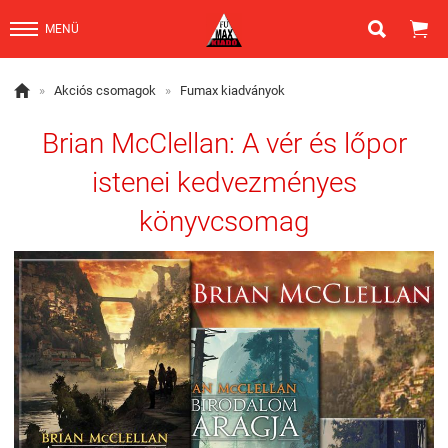


MENÜ

»
Akciós csomagok
»
Fumax kiadványok
Brian McClellan: A vér és lőpor
istenei kedvezményes
könyvcsomag