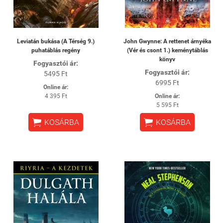
Leviatán bukása (A Térség 9.)
John Gwynne: A rettenet árnyéka
puhatáblás regény
(Vér és csont 1.) keménytáblás
könyv
Fogyasztói ár:
Fogyasztói ár:
5495 Ft
6995 Ft
Online ár:
4 395 Ft
Online ár:
5 595 Ft


KOSÁRBA
KOSÁRBA