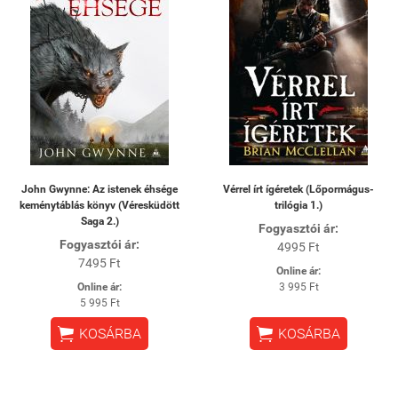
John Gwynne: Az istenek éhsége
Vérrel írt ígéretek (Lőpormágus-
keménytáblás könyv (Véresküdött
trilógia 1.)
Saga 2.)
Fogyasztói ár:
Fogyasztói ár:
4995 Ft
7495 Ft
Online ár:
Online ár:
3 995 Ft
5 995 Ft


KOSÁRBA
KOSÁRBA