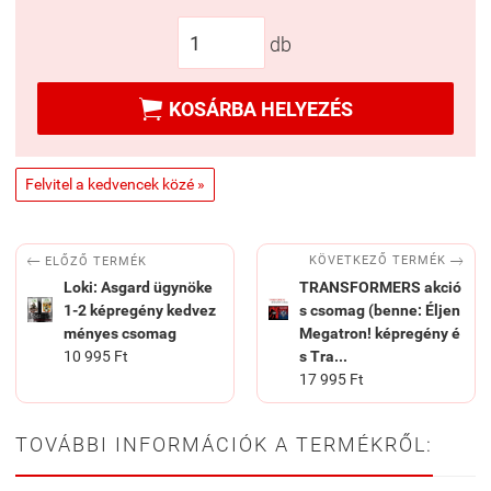
db

KOSÁRBA HELYEZÉS
Felvitel a kedvencek közé »


KÖVETKEZŐ TERMÉK
ELŐZŐ TERMÉK
Loki: Asgard ügynöke
TRANSFORMERS akció
1-2 képregény kedvez
s csomag (benne: Éljen
ményes csomag
Megatron! képregény é
10 995 Ft
s Tra...
17 995 Ft
TOVÁBBI INFORMÁCIÓK A TERMÉKRŐL: