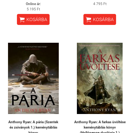
Online ár:
4 795 Ft
5 195 Ft


KOSÁRBA
KOSÁRBA
Anthony Ryan: A pária (Szentek
Anthony Ryan: A farkas üvöltése
és zsiványok 1.) keménytáblás
keménytáblás könyv
könyv
(Hollópenge-duológia 1.)