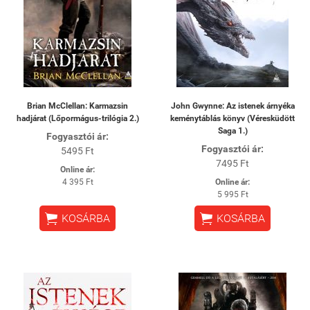
Brian McClellan: Karmazsin
John Gwynne: Az istenek árnyéka
hadjárat (Lőpormágus-trilógia 2.)
keménytáblás könyv (Véresküdött
Saga 1.)
Fogyasztói ár:
Fogyasztói ár:
5495 Ft
7495 Ft
Online ár:
4 395 Ft
Online ár:
5 995 Ft


KOSÁRBA
KOSÁRBA