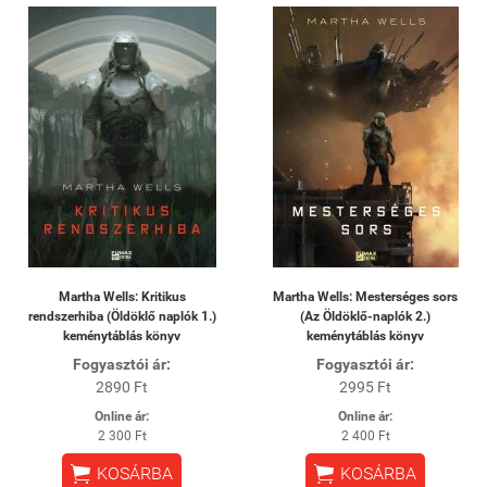
Martha Wells: Kritikus
Martha Wells: Mesterséges sors
rendszerhiba (Öldöklő naplók 1.)
(Az Öldöklő-naplók 2.)
keménytáblás könyv
keménytáblás könyv
Fogyasztói ár:
Fogyasztói ár:
2890 Ft
2995 Ft
Online ár:
Online ár:
2 300 Ft
2 400 Ft


KOSÁRBA
KOSÁRBA