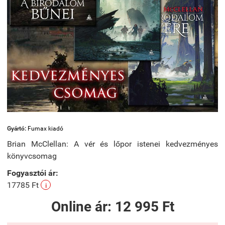
Gyártó:
Fumax kiadó
Brian McClellan: A vér és lőpor istenei kedvezményes
könyvcsomag
Fogyasztói ár:
17785 Ft
i
Online ár:
12 995 Ft