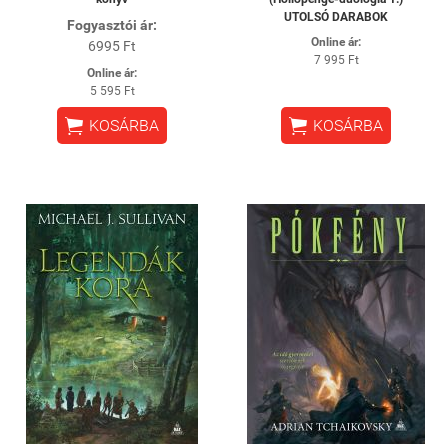
UTOLSÓ DARABOK
Fogyasztói ár:
Online ár:
6995 Ft
7 995 Ft
Online ár:
5 595 Ft


KOSÁRBA
KOSÁRBA