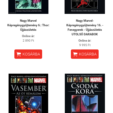
Nagy Marvel
Nagy Marvel-
Képregénygyűjtemény 6.: Thor:
Képregénygyűjtemény 16. -
Újjászületés
Fenegyerek - Újjászületés
UTOLSÓ DARABOK
Online ár:
2 890 Ft
Online ár:
9 995 Ft


KOSÁRBA
KOSÁRBA