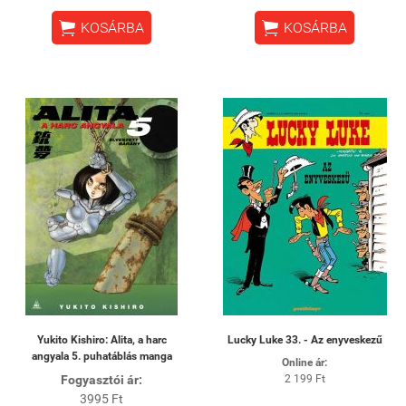


KOSÁRBA
KOSÁRBA
Yukito Kishiro: Alita, a harc
Lucky Luke 33. - Az enyveskezű
angyala 5. puhatáblás manga
Online ár:
Fogyasztói ár:
2 199 Ft
3995 Ft