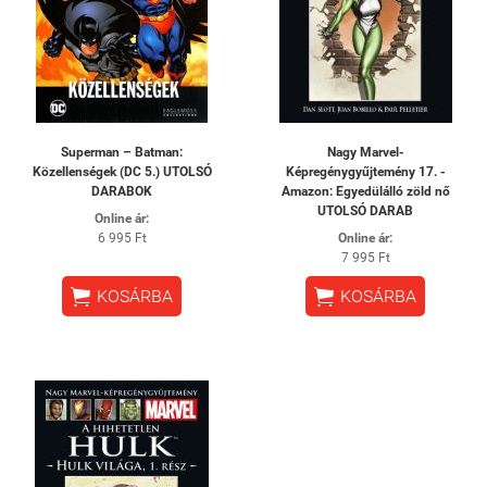
Superman – Batman:
Nagy Marvel-
Közellenségek (DC 5.) UTOLSÓ
Képregénygyűjtemény 17. -
DARABOK
Amazon: ​Egyedülálló zöld nő
UTOLSÓ DARAB
Online ár:
6 995 Ft
Online ár:
7 995 Ft


KOSÁRBA
KOSÁRBA