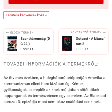
Felvitel a kedvencek közé »


KÖVETKEZŐ TERMÉK
ELŐZŐ TERMÉK
Szentháromság (D
Outcast - A kitaszí
C 22.)
tott 2
3 995 Ft
1 800 Ft
TOVÁBBI INFORMÁCIÓK A TERMÉKRŐL:
Az ötvenes években, a hidegháború tetőpontján Amerika a
kommunizmus elleni harc lázában ég. Kémek,
gyilkosságok, szereplők akiknek múltjában sötét titkok
lappanganak és természetesen egy szerelem. Az Blacksad
sorozat 3. epizódja most sem okoz csalódást senkinek.