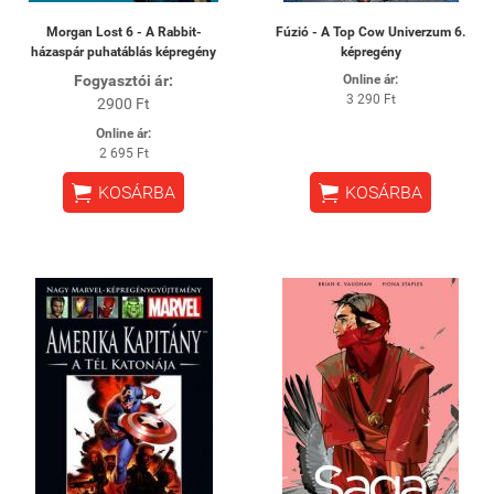
Morgan Lost 6 - A Rabbit-
Fúzió - A Top Cow Univerzum 6.
házaspár puhatáblás képregény
képregény
Fogyasztói ár:
Online ár:
3 290 Ft
2900 Ft
Online ár:
2 695 Ft


KOSÁRBA
KOSÁRBA