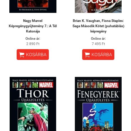
Nagy Marvel
Brian K. Vaughan, Fiona Staples:
Képregénygyűjtemény 7.: A Tél
Saga Második Kötet (puhatáblás)
Katonája
képregény
Online ár:
Online ár:
2 890 Ft
7 495 Ft


KOSÁRBA
KOSÁRBA