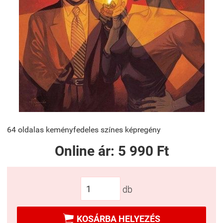
64 oldalas keményfedeles színes képregény
Online ár:
5 990 Ft
db

KOSÁRBA HELYEZÉS