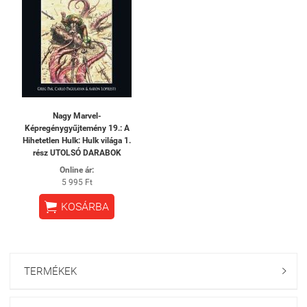
Nagy Marvel-
Képregénygyűjtemény 19.: A
Hihetetlen Hulk: Hulk világa 1.
rész UTOLSÓ DARABOK
Online ár:
5 995 Ft

KOSÁRBA
TERMÉKEK
