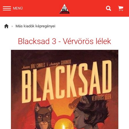


MENÜ

»
Más kiadók képregényei
Blacksad 3 - Vérvörös lélek