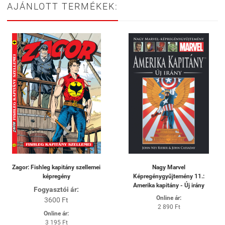
AJÁNLOTT TERMÉKEK:
Zagor: Fishleg kapitány szellemei
Nagy Marvel
képregény
Képregénygyűjtemény 11.:
Amerika kapitány - Új irány
Fogyasztói ár:
Online ár:
3600 Ft
2 890 Ft
Online ár:
3 195 Ft