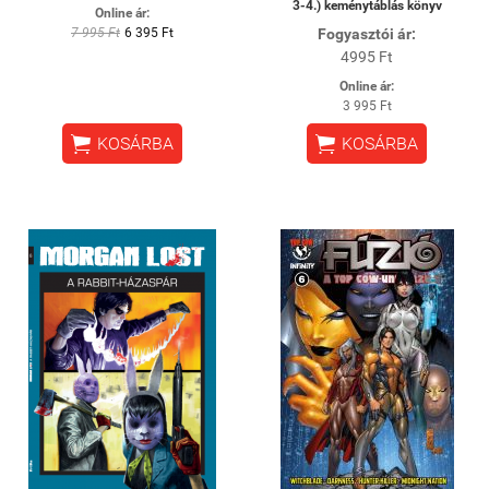
3-4.) keménytáblás könyv
Online ár:
7 995 Ft
6 395 Ft
Fogyasztói ár:
4995 Ft
Online ár:
3 995 Ft


KOSÁRBA
KOSÁRBA