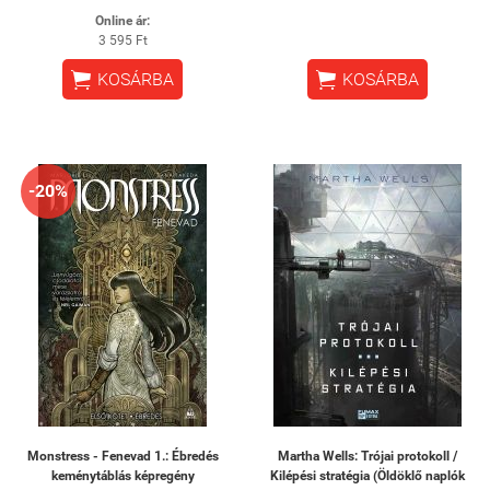
Online ár:
3 595 Ft


KOSÁRBA
KOSÁRBA
-20%
Monstress - Fenevad 1.: Ébredés
Martha Wells: Trójai protokoll /
keménytáblás képregény
Kilépési stratégia (Öldöklő naplók