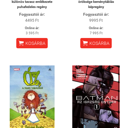
különös tavasz emlékezete
öröksége keménytáblás
puhafedeles regény
képregény
Fogyasztói ár:
Fogyasztói ár:
4495 Ft
9995 Ft
Online ár:
Online ár:
3 595 Ft
7 995 Ft


KOSÁRBA
KOSÁRBA