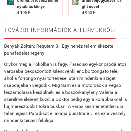
Cronin: A révész kemé
árius feljegyzései 1. li
nytáblás könyv
ght novel
4 195 Ft
4 950 Ft
TOVÁBBI INFORMÁCIÓK A TERMÉKRŐL:
Benyák Zoltán: Requiem 3.: Egy nehéz tél emlékezete
puhafedeles regény
Olykor még a Pokolban is fagy. Paradiso egykor csodálatos
városába beköszöntött kilencvenkilenc borzongató tele,
ahol a forrongó nyár történései után mindenki a sziget
csapdájában vergődik. Míg Sam és a motorosok a végső
leszámolásra készülnek, és a boszorkánylány Valéria a
szerelme életéért küzd, a Doktor pedig egy a korábbiaknál is
hajmeresztőbb titokra bukkan. A város kiismerhetetlen ura
talán egész Paradisót el akarja pusztítani… és ez a veszély
mindenki terveit felülírja.