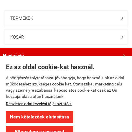
TERMÉKEK

KOSÁR

Navigáció

Ez az oldal cookie-kat használ.
Saját fiók

A böngészés folytatásával jóváhagyja, hogy használjunk az oldal
működéséhez szükséges cookie-kat. Statisztikai, marketing célú
Bemutatkozás

vagy személyre szabással kapcsolatos cookie-kat csak az Ön
hozzájárulása után használunk.
Kövess minket a Facebookon!

Részletes adatkezelési tájékoztató »
Nem kötelezőek elutasítása
fumax.hu -
Fumax Kft.
-
ÁSZF
-
Adatkezelési tájékoztató
Elfogadom az összeset