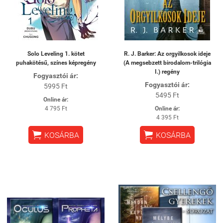
Solo Leveling 1. kötet
R. J. Barker: Az orgyilkosok ideje
puhakötésű, színes képregény
(A megsebzett birodalom-trilógia
I.) regény
Fogyasztói ár:
Fogyasztói ár:
5995 Ft
5495 Ft
Online ár:
4 795 Ft
Online ár:
4 395 Ft


KOSÁRBA
KOSÁRBA