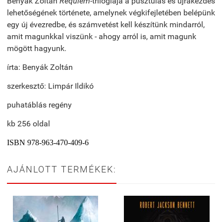
Benyák Zoltán
Requiem
-trilógiája a pusztulás és újrakezdés
lehetőségének története, amelynek végkifejletében belépünk
egy új évezredbe, és számvetést kell készítünk mindarról,
amit magunkkal viszünk - ahogy arról is, amit magunk
mögött hagyunk.
írta: Benyák Zoltán
szerkesztő: Limpár Ildikó
puhatáblás regény
kb 256 oldal
ISBN 978-963-470-409-6
AJÁNLOTT TERMÉKEK: