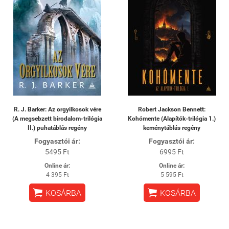
R. J. Barker: Az orgyilkosok vére
Robert Jackson Bennett:
(A megsebzett birodalom-trilógia
Kohómente (Alapítók-trilógia 1.)
II.) puhatáblás regény
keménytáblás regény
Fogyasztói ár:
Fogyasztói ár:
5495 Ft
6995 Ft
Online ár:
Online ár:
4 395 Ft
5 595 Ft


KOSÁRBA
KOSÁRBA