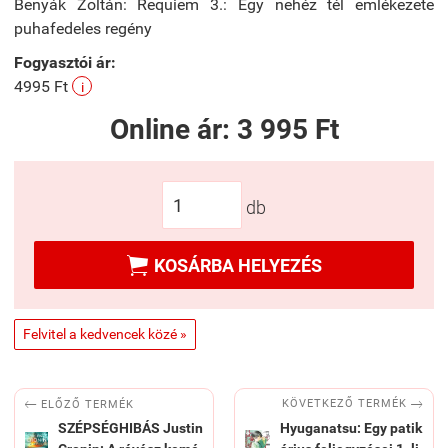
Benyák Zoltán: Requiem 3.: Egy nehéz tél emlékezete
puhafedeles regény
Fogyasztói ár:
4995 Ft
i
Online ár:
3 995 Ft
db

KOSÁRBA HELYEZÉS
Felvitel a kedvencek közé »


KÖVETKEZŐ TERMÉK
ELŐZŐ TERMÉK
SZÉPSÉGHIBÁS Justin
Hyuganatsu: Egy patik