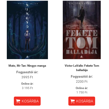
Mato, Mr Tan: Ningyo manga
Victor LaValle: Fekete Tom
balladája
Fogyasztói ár:
Fogyasztói ár:
3995 Ft
2200 Ft
Online ár:
3 195 Ft
Online ár:
1 750 Ft


KOSÁRBA
KOSÁRBA