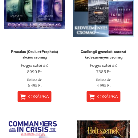
Proculus (Oculus+Propheta)
Csellengő gyerekek-sorozat
akciós csomag
kedvezményes csomag
Fogyasztói ár:
Fogyasztói ár:
8990 Ft
7385 Ft
Online ár:
Online ár:
6 495 Ft
4 995 Ft


KOSÁRBA
KOSÁRBA