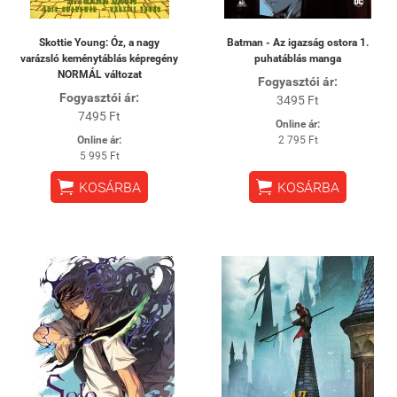
Skottie Young: Óz, a nagy
Batman - Az igazság ostora 1.
varázsló keménytáblás képregény
puhatáblás manga
NORMÁL változat
Fogyasztói ár:
Fogyasztói ár:
3495 Ft
7495 Ft
Online ár:
Online ár:
2 795 Ft
5 995 Ft


KOSÁRBA
KOSÁRBA