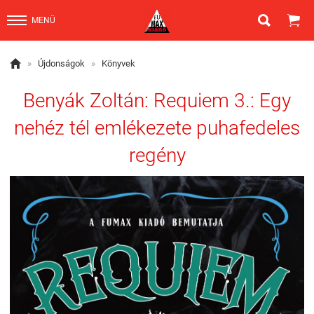


MENÜ

»
Újdonságok
»
Könyvek
Benyák Zoltán: Requiem 3.: Egy
nehéz tél emlékezete puhafedeles
regény