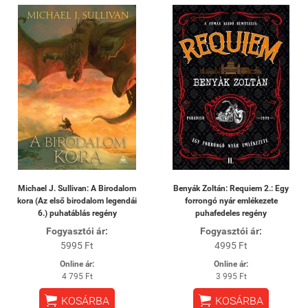
Michael J. Sullivan: A Birodalom
Benyák Zoltán: Requiem 2.: Egy
kora (Az első birodalom legendái
forrongó nyár emlékezete
6.) puhatáblás regény
puhafedeles regény
Fogyasztói ár:
Fogyasztói ár:
5995 Ft
4995 Ft
Online ár:
Online ár:
4 795 Ft
3 995 Ft


KOSÁRBA
KOSÁRBA