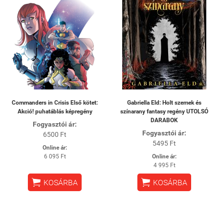
Commanders in Crisis Első kötet:
Gabriella Eld: Holt szemek és
Akció! puhatáblás képregény
színarany fantasy regény UTOLSÓ
DARABOK
Fogyasztói ár:
Fogyasztói ár:
6500 Ft
5495 Ft
Online ár:
6 095 Ft
Online ár:
4 995 Ft


KOSÁRBA
KOSÁRBA