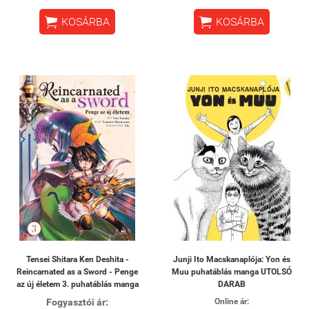


KOSÁRBA
KOSÁRBA
Tensei Shitara Ken Deshita -
Junji Ito Macskanaplója: Yon és
Reincarnated as a Sword - Penge
Muu puhatáblás manga UTOLSÓ
az új életem 3. puhatáblás manga
DARAB
Fogyasztói ár:
Online ár: