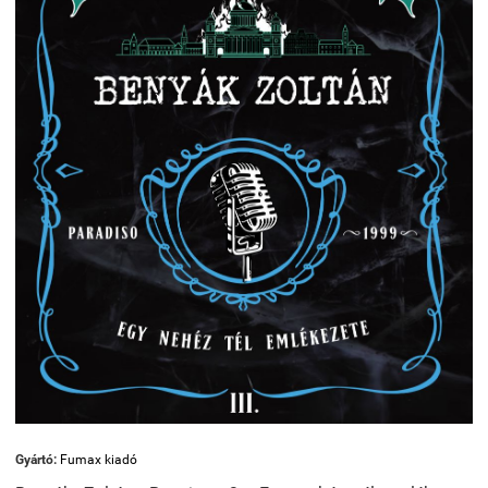
Gyártó:
Fumax kiadó