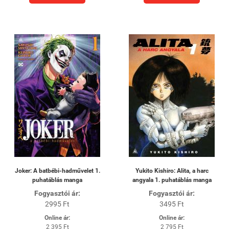
Joker: A batbébi-hadművelet 1.
Yukito Kishiro: Alita, a harc
puhatáblás manga
angyala 1. puhatáblás manga
Fogyasztói ár:
Fogyasztói ár:
2995 Ft
3495 Ft
Online ár:
Online ár:
2 395 Ft
2 795 Ft