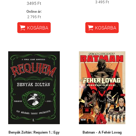
3 495 Ft
3495 Ft
Online ár:
2 795 Ft


KOSÁRBA
KOSÁRBA
Benyák Zoltán: Requiem 1.: Egy
Batman - A Fehér Lovag