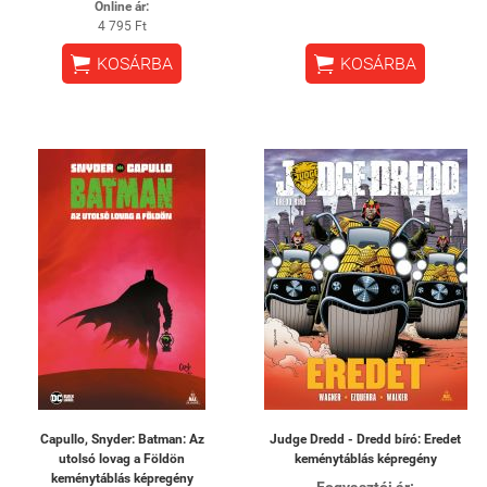
Online ár:
4 795 Ft


KOSÁRBA
KOSÁRBA
Capullo, Snyder: Batman: Az
Judge Dredd - Dredd bíró: Eredet
utolsó lovag a Földön
keménytáblás képregény
keménytáblás képregény