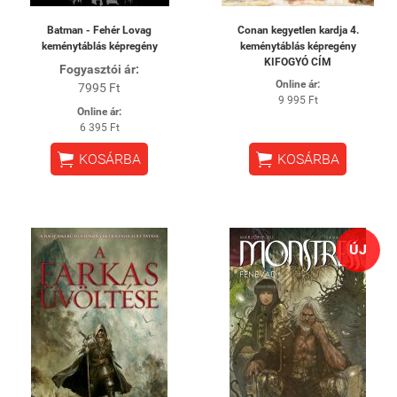
Batman - Fehér Lovag
Conan kegyetlen kardja 4.
keménytáblás képregény
keménytáblás képregény
KIFOGYÓ CÍM
Fogyasztói ár:
Online ár:
7995 Ft
9 995 Ft
Online ár:
6 395 Ft


KOSÁRBA
KOSÁRBA
ÚJ