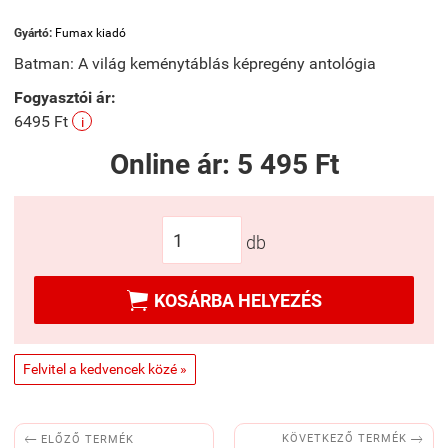
Gyártó:
Fumax kiadó
Batman: A világ keménytáblás képregény antológia
Fogyasztói ár:
6495 Ft
i
Online ár:
5 495 Ft
db

KOSÁRBA HELYEZÉS
Felvitel a kedvencek közé »


KÖVETKEZŐ TERMÉK
ELŐZŐ TERMÉK