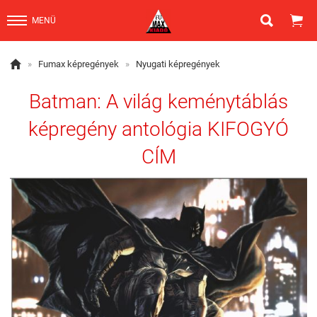


MENÜ

»
Fumax képregények
»
Nyugati képregények
Batman: A világ keménytáblás
képregény antológia KIFOGYÓ
CÍM