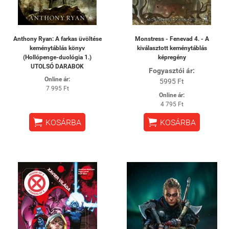
Anthony Ryan: A farkas üvöltése
Monstress - Fenevad 4. - A
keménytáblás könyv
kiválasztott keménytáblás
(Hollópenge-duológia 1.)
képregény
UTOLSÓ DARABOK
Fogyasztói ár:
Online ár:
5995 Ft
7 995 Ft
Online ár:
4 795 Ft


KOSÁRBA
KOSÁRBA