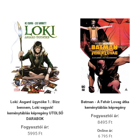
Loki: Asgard ügynöke 1.: Bízz
Batman - A Fehér Lovag átka
bennem, Loki vagyok!
keménytáblás képregény
keménytáblás képregény UTOLSÓ
Fogyasztói ár:
DARABOK
8495 Ft
Fogyasztói ár:
Online ár:
5995 Ft
6 795 Ft