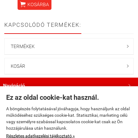

KOSÁRBA
KAPCSOLÓDÓ TERMÉKEK:
TERMÉKEK

KOSÁR

Navigáció

Ez az oldal cookie-kat használ.
Saját fiók

A böngészés folytatásával jóváhagyja, hogy használjunk az oldal
működéséhez szükséges cookie-kat. Statisztikai, marketing célú
Bemutatkozás

vagy személyre szabással kapcsolatos cookie-kat csak az Ön
hozzájárulása után használunk.
Kövess minket a Facebookon!

Részletes adatkezelési tájékoztató »