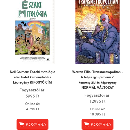
Neil Gaiman: Északi mitológia
Warren Ellis: Transmetropolitan -
első kötet keménytáblás
A teljes gyűjtemény 2.
képregény KIFOGYÓ CÍM
keménytáblás képregény
NORMÁL VÁLTOZAT
Fogyasztói ár:
Fogyasztói ár:
5995 Ft
12995 Ft
Online ár:
4 795 Ft
Online ár:
10 395 Ft


KOSÁRBA
KOSÁRBA