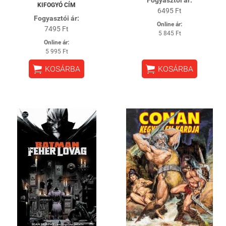
Fogyasztói ár:
KIFOGYÓ CÍM
6495 Ft
Fogyasztói ár:
Online ár:
7495 Ft
5 845 Ft
Online ár:
5 995 Ft


KOSÁRBA
KOSÁRBA