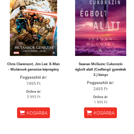
Chris Claremont, Jim Lee: X-Men
Seanan McGuire: Cukorszín
- Mutánsok genezise képregény
égbolt alatt (Csellengő gyerekek
3.) könyv
Fogyasztói ár:
Fogyasztói ár:
7495 Ft
2495 Ft
Online ár:
5 995 Ft
Online ár:
1 995 Ft


KOSÁRBA
KOSÁRBA