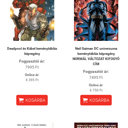
Deadpool és Kábel keménytáblás
Neil Gaiman DC univerzuma
képregény
keménytáblás képregény
NORMÁL VÁLTOZAT KIFOGYÓ
Fogyasztói ár:
CÍM
7995 Ft
Fogyasztói ár:
Online ár:
7495 Ft
6 395 Ft
Online ár:
6 750 Ft


KOSÁRBA
KOSÁRBA