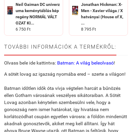
Neil Gaiman DC univerz
Jonathan Hickman: X-
uma keménytáblás kép
Men - Xavier világa / X
regény NORMÁL VÁLT
hatványai (House of X,
OZAT KI...
...
6 750 Ft
8 795 Ft
TOVÁBBI INFORMÁCIÓK A TERMÉKRŐL:
Olvass bele ide kattintva:
Batman: A világ beleolvasó
!
A sötét lovag az igazság nyomába ered – szerte a világon!
Batman időtlen idők óta vívja végtelen harcát a bűnözés
ellen Gotham városának veszélyes sikátoraiban. A Sötét
Lovag azonban kénytelen szembesülni vele, hogy a
gonoszság nem ismer határokat, így hivatása nem
korlátozódhat csupán egyetlen városra: a földön mindenütt
akadnak gonosztevők, akiket meg kell állítani. Így hát
ahova Bruce Wayne utazik, ott Batman is feltűnik, hogy