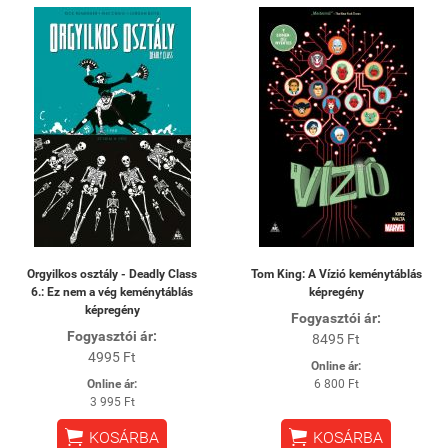
Orgyilkos osztály - Deadly Class
Tom King: A Vízió keménytáblás
6.: Ez nem a vég keménytáblás
képregény
képregény
Fogyasztói ár:
Fogyasztói ár:
8495 Ft
4995 Ft
Online ár:
Online ár:
6 800 Ft
3 995 Ft


KOSÁRBA
KOSÁRBA