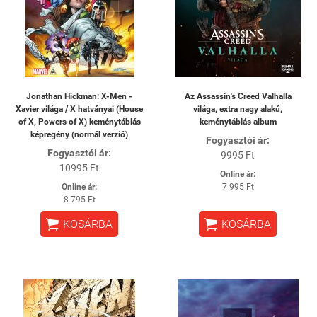
Jonathan Hickman: X-Men -
Az Assassin's Creed Valhalla
Xavier világa / X hatványai (House
világa, extra nagy alakú,
of X, Powers of X) keménytáblás
keménytáblás album
képregény (normál verzió)
Fogyasztói ár:
Fogyasztói ár:
9995 Ft
10995 Ft
Online ár:
Online ár:
7 995 Ft
8 795 Ft


KOSÁRBA
KOSÁRBA