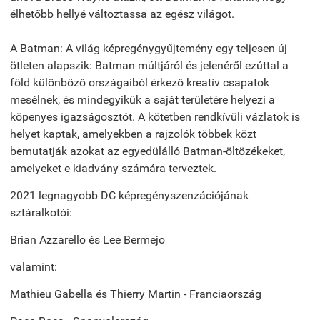
élhetőbb hellyé változtassa az egész világot.
A Batman: A világ képregénygyűjtemény egy teljesen új
ötleten alapszik: Batman múltjáról és jelenéről ezúttal a
föld különböző országaiból érkező kreatív csapatok
mesélnek, és mindegyikük a saját területére helyezi a
köpenyes igazságosztót. A kötetben rendkívüli vázlatok is
helyet kaptak, amelyekben a rajzolók többek közt
bemutatják azokat az egyedülálló Batman-öltözékeket,
amelyeket e kiadvány számára terveztek.
2021 legnagyobb DC képregényszenzációjának
sztáralkotói:
Brian Azzarello és Lee Bermejo
valamint:
Mathieu Gabella és Thierry Martin - Franciaország