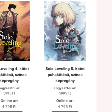
Leveling 4. kötet
Solo Leveling 5. kötet
kötésű, színes
puhakötésű, színes
képregény
képregény
ogyasztói ár:
Fogyasztói ár:
5995 Ft
5995 Ft
Online ár:
Online ár:
4 795 Ft
4 795 Ft