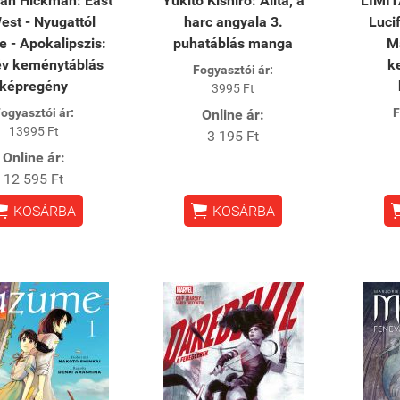
an Hickman: East
Yukito Kishiro: Alita, a
LIMIT
est - Nyugattól
harc angyala 3.
Luci
e - Apokalipszis:
puhatáblás manga
M
év keménytáblás
k
Fogyasztói ár:
képregény
3995 Ft
ogyasztói ár:
F
Online ár:
13995 Ft
3 195 Ft
Online ár:
12 595 Ft


KOSÁRBA
KOSÁRBA