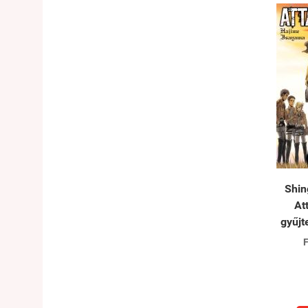
Shin
At
gyűj
F