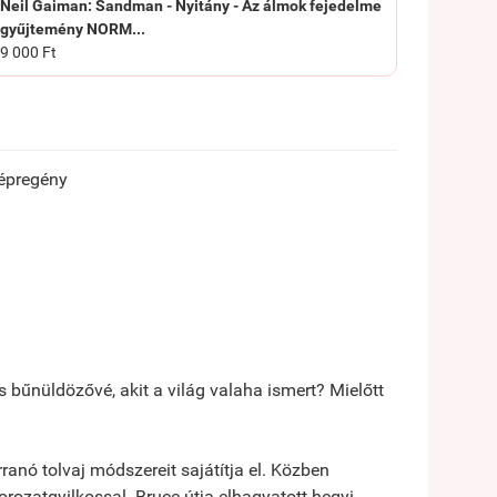
Neil Gaiman: Sandman - Nyitány - Az álmok fejedelme
gyűjtemény NORM...
9 000 Ft
képregény
 bűnüldözővé, akit a világ valaha ismert? Mielőtt
ranó tolvaj módszereit sajátítja el. Közben
rozatgyilkossal. Bruce útja elhagyatott hegyi