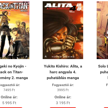
geki no Kyojin -
Yukito Kishiro: Alita, a
Solo 
tack on Titan-
harc angyala 4.
puha
temény 2. manga
puhatáblás manga
ogyasztói ár:
Fogyasztói ár:
F
7495 Ft
3995 Ft
Online ár:
Online ár:
5 995 Ft
3 195 Ft