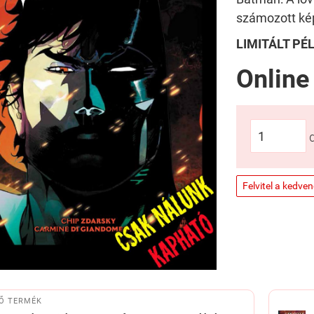
számozott ké
LIMITÁLT P
Online
Felvitel a kedve
Ő TERMÉK