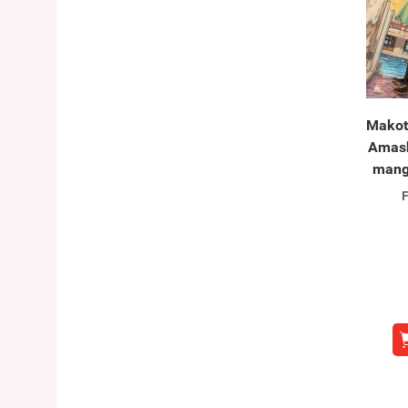
Makoto
Amash
mang
F