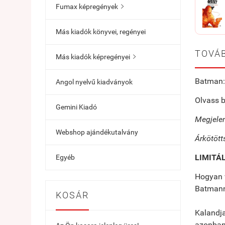
Fumax képregények

Más kiadók könyvei, regényei
TOVÁB
Más kiadók képregényei

Batman:
Angol nyelvű kiadványok
Olvass b
Gemini Kiadó
Megjelen
Webshop ajándékutalvány
Árkötött
LIMITÁ
Egyéb
Hogyan v
Batmann
KOSÁR
Kalandja
azonban 