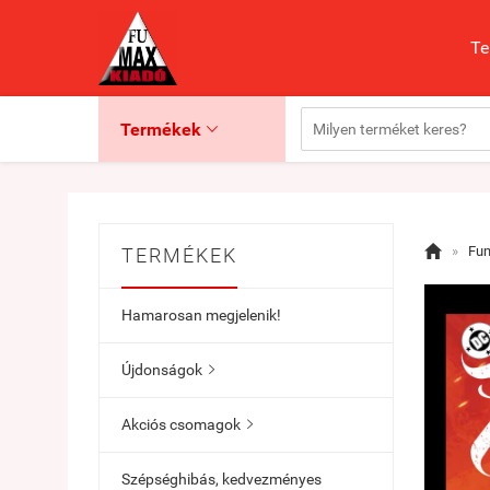
Te
Termékek


»
Fu
TERMÉKEK
Hamarosan megjelenik!
Újdonságok

Akciós csomagok

Szépséghibás, kedvezményes