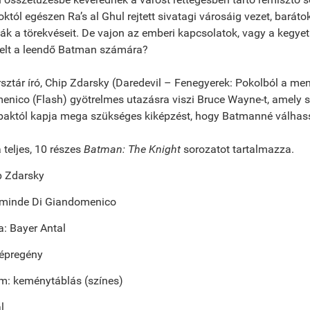
októl egészen Ra’s al Ghul rejtett sivatagi városáig vezet, barát
ák a törekvéseit. De vajon az emberi kapcsolatok, vagy a kegye
telt a leendő Batman számára?
sztár író, Chip Zdarsky (Daredevil – Fenegyerek: Pokolból a men
nico (Flash) gyötrelmes utazásra viszi Bruce Wayne-t, amely so
bbaktól kapja mega szükséges kiképzést, hogy Batmanné válhas
a teljes, 10 részes
Batman: The Knight
sorozatot tartalmazza.
ip Zdarsky
arminde Di Giandomenico
ta: Bayer Antal
képregény
m: keménytáblás (színes)
l