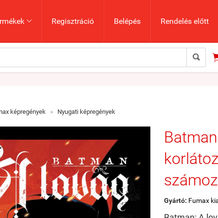
rmékek
Regisztráció
Belépés
Rendelés előtt


max képregények
»
Nyugati képregények
Batman:
korláto
számoz
Gyártó:
Fumax ki
Batman: A lov