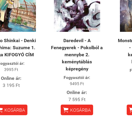
 Shinkai - Denki
Daredevil - A
Monstr
ima: Suzume 1.
Fenegyerek - Pokolból a
-
a KIFOGYÓ CÍM
mennybe 2.
k
keménytáblás
ogyasztói ár:
képregény
3995 Ft
F
Fogyasztói ár:
Online ár:
9495 Ft
3 195 Ft
Online ár:
7 595 Ft


KOSÁRBA
KOSÁRBA