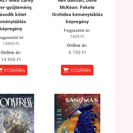
ÁLT Mike Carey:
Neil Gaiman, Dave
fer-gyűjtemény,
McKean: Fekete
ásodik kötet
Orchidea keménytáblás
eménytáblás
képregény
képregény
Fogyasztói ár:
7495 Ft
ogyasztói ár:
15995 Ft
Online ár:
Online ár:
6 750 Ft
14 995 Ft


KOSÁRBA
KOSÁRBA