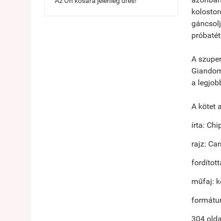
Az Ön kosara jelenleg üres!
kolostor
gáncsolj
próbaté
A szuper
Giandome
a legjo
A kötet 
írta: Ch
rajz: C
fordítot
műfaj: 
formátu
304 olda