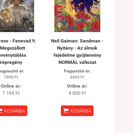
ess - Fenevad 9.
Neil Gaiman: Sandman -
 Megszállott
Nyitány - Az álmok
eménytáblás
fejedelme gyűjtemény
képregény
NORMÁL változat
ogyasztói ár:
Fogyasztói ár:
7995 Ft
9495 Ft
Online ár:
Online ár:
7 195 Ft
9 000 Ft


KOSÁRBA
KOSÁRBA