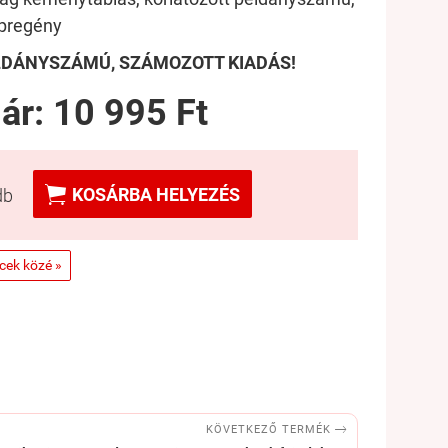
pregény
ÉLDÁNYSZÁMÚ, SZÁMOZOTT KIADÁS!
 ár:
10 995 Ft

KOSÁRBA HELYEZÉS
db
ncek közé »

KÖVETKEZŐ TERMÉK