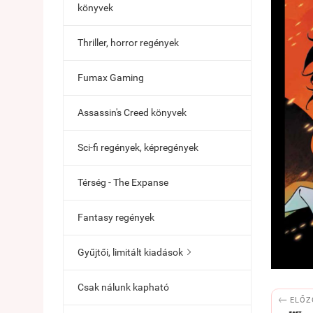
könyvek
Thriller, horror regények
Fumax Gaming
Assassin's Creed könyvek
Sci-fi regények, képregények
Térség - The Expanse
Fantasy regények
Gyűjtői, limitált kiadások

Csak nálunk kapható

ELŐZ