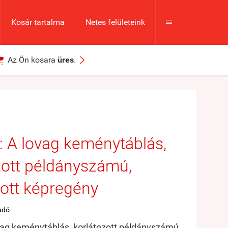
Kosár tartalma
Netes felületeink



Az Ön kosara
üres
.
 A lovag keménytáblás,
zott példányszámú,
ott képregény
adó
ag keménytáblás, korlátozott példányszámú,