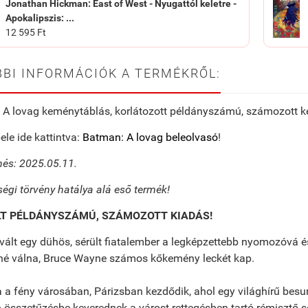
Jonathan Hickman: East of West - Nyugattól keletre -
Apokalipszis: ...
12 595 Ft
BI INFORMÁCIÓK A TERMÉKRŐL:
 A lovag keménytáblás, korlátozott példányszámú, számozott 
ele ide kattintva:
Batman: A lovag beleolvasó
!
és: 2025.05.11.
ségi törvény hatálya alá eső termék!
LT PÉLDÁNYSZÁMÚ, SZÁMOZOTT KIADÁS!
ált egy dühös, sérült fiatalember a legképzettebb nyomozóvá és
é válna, Bruce Wayne számos kőkemény leckét kap.
 a fény városában, Párizsban kezdődik, ahol egy világhírű besur
összetűzésbe keverednek a várost rettegésben tartó rémisztő so