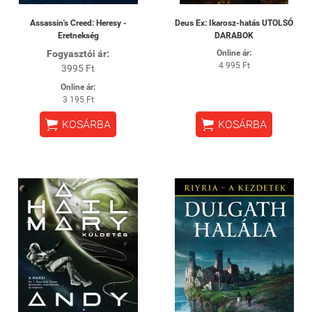
Assassin's Creed: Heresy -
Deus Ex: Ikarosz-hatás UTOLSÓ
Eretnekség
DARABOK
Fogyasztói ár:
Online ár:
4 995 Ft
3995 Ft
Online ár:
3 195 Ft


KOSÁRBA
KOSÁRBA