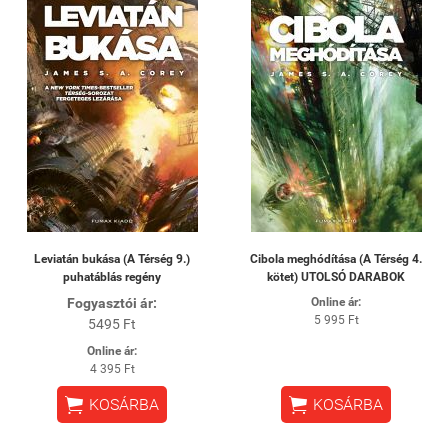
Leviatán bukása (A Térség 9.)
Cibola meghódítása (A Térség 4.
puhatáblás regény
kötet) UTOLSÓ DARABOK
Fogyasztói ár:
Online ár:
5 995 Ft
5495 Ft
Online ár:
4 395 Ft


KOSÁRBA
KOSÁRBA