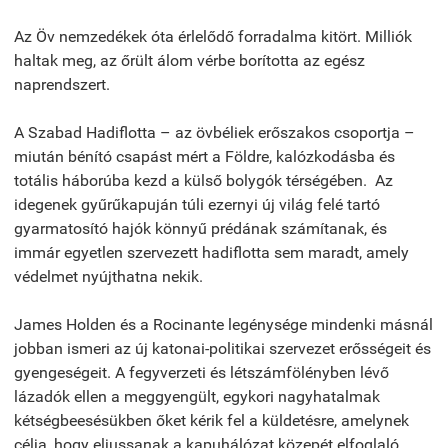
Az Öv nemzedékek óta érlelődő forradalma kitört. Milliók
haltak meg, az őrült álom vérbe borította az egész
naprendszert.
A Szabad Hadiflotta – az övbéliek erőszakos csoportja –
miután bénító csapást mért a Földre, kalózkodásba és
totális háborúba kezd a külső bolygók térségében. Az
idegenek gyűrűkapuján túli ezernyi új világ felé tartó
gyarmatosító hajók könnyű prédának számítanak, és
immár egyetlen szervezett hadiflotta sem maradt, amely
védelmet nyújthatna nekik.
James Holden és a Rocinante legénysége mindenki másnál
jobban ismeri az új katonai-politikai szervezet erősségeit és
gyengeségeit. A fegyverzeti és létszámfölényben lévő
lázadók ellen a meggyengült, egykori nagyhatalmak
kétségbeesésükben őket kérik fel a küldetésre, amelynek
célja, hogy eljussanak a kapuhálózat közepét elfoglaló