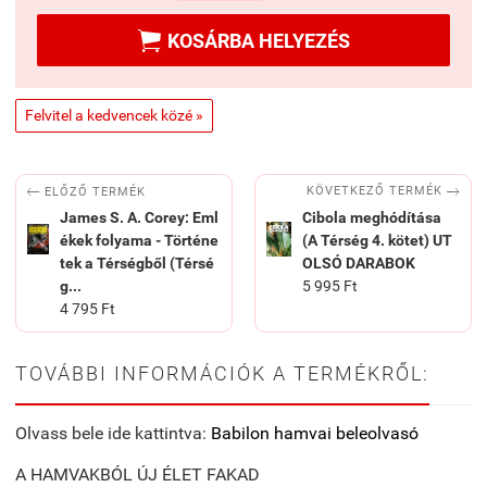

KOSÁRBA HELYEZÉS
Felvitel a kedvencek közé »


KÖVETKEZŐ TERMÉK
ELŐZŐ TERMÉK
James S. A. Corey: Eml
Cibola meghódítása
ékek folyama - Történe
(A Térség 4. kötet) UT
tek a Térségből (Térsé
OLSÓ DARABOK
g...
5 995 Ft
4 795 Ft
TOVÁBBI INFORMÁCIÓK A TERMÉKRŐL:
Olvass bele ide kattintva:
Babilon hamvai beleolvasó
A HAMVAKBÓL ÚJ ÉLET FAKAD