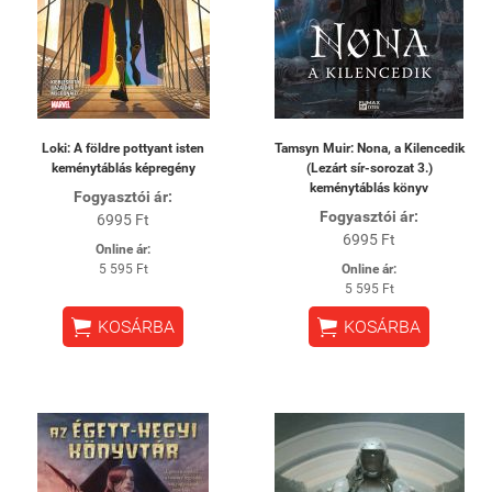
Loki: A földre pottyant isten
Tamsyn Muir: Nona, a Kilencedik
keménytáblás képregény
(Lezárt sír-sorozat 3.)
keménytáblás könyv
Fogyasztói ár:
Fogyasztói ár:
6995 Ft
6995 Ft
Online ár:
5 595 Ft
Online ár:
5 595 Ft


KOSÁRBA
KOSÁRBA