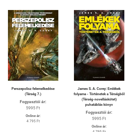
Perszepolisz felemelkedése
James S. A. Corey: Emlékek
(Térség 7.)
folyama - Történetek a Térségből
(Térség-novelláskötet)
Fogyasztói ár:
puhatáblás könyv
5995 Ft
Fogyasztói ár:
Online ár:
5995 Ft
4 795 Ft
Online ár:
4 795 Ft