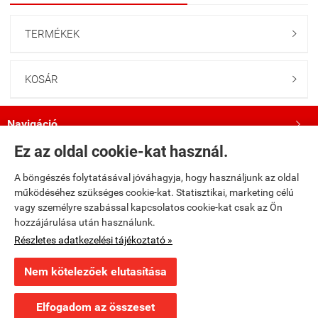
TERMÉKEK

KOSÁR

Navigáció

Ez az oldal cookie-kat használ.
Saját fiók

A böngészés folytatásával jóváhagyja, hogy használjunk az oldal
működéséhez szükséges cookie-kat. Statisztikai, marketing célú
Bemutatkozás

vagy személyre szabással kapcsolatos cookie-kat csak az Ön
hozzájárulása után használunk.
Kövess minket a Facebookon!

Részletes adatkezelési tájékoztató »
Nem kötelezőek elutasítása
fumax.hu -
Fumax Kft.
-
ÁSZF
-
Adatkezelési tájékoztató
×
Ajánlott termék
Leviatán bukása (A Térség 9.) puhatáblás regény
Elfogadom az összeset
Webáruház készítés
a StartÜzlettel.