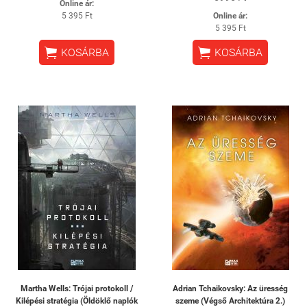
Online ár:
5 395 Ft
Online ár:
5 395 Ft


KOSÁRBA
KOSÁRBA
Martha Wells: Trójai protokoll /
Adrian Tchaikovsky: Az üresség
Kilépési stratégia (Öldöklő naplók
szeme (Végső Architektúra 2.)