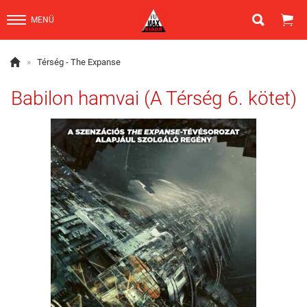


MENÜ

»
Térség - The Expanse
Babilon hamvai (A Térség 6. kötet)