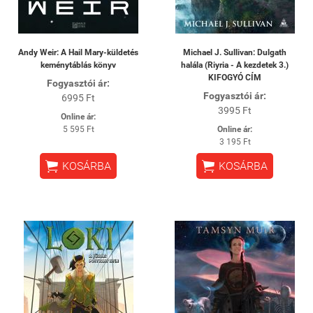
Andy Weir: A Hail Mary-küldetés
Michael J. Sullivan: Dulgath
keménytáblás könyv
halála (Riyria - A kezdetek 3.)
KIFOGYÓ CÍM
Fogyasztói ár:
Fogyasztói ár:
6995 Ft
3995 Ft
Online ár:
5 595 Ft
Online ár:
3 195 Ft


KOSÁRBA
KOSÁRBA