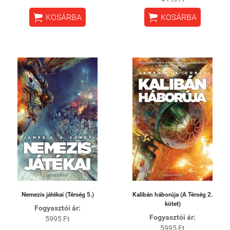


KOSÁRBA
KOSÁRBA
Nemezis játékai (Térség 5.)
Kalibán háborúja (A Térség 2.
kötet)
Fogyasztói ár:
Fogyasztói ár:
5995 Ft
5995 Ft