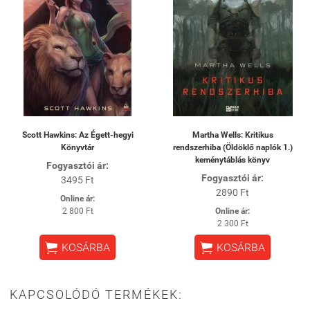
Scott Hawkins: Az Égett-hegyi
Martha Wells: Kritikus
Könyvtár
rendszerhiba (Öldöklő naplók 1.)
keménytáblás könyv
Fogyasztói ár:
Fogyasztói ár:
3495 Ft
2890 Ft
Online ár:
2 800 Ft
Online ár:
2 300 Ft


KOSÁRBA
KOSÁRBA
KAPCSOLÓDÓ TERMÉKEK: