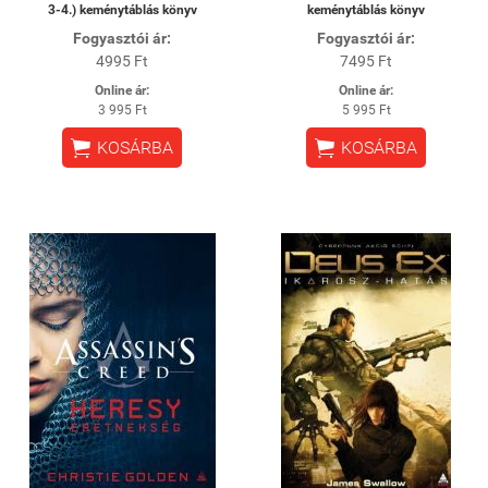
3-4.) keménytáblás könyv
keménytáblás könyv
Fogyasztói ár:
Fogyasztói ár:
4995 Ft
7495 Ft
Online ár:
Online ár:
3 995 Ft
5 995 Ft


KOSÁRBA
KOSÁRBA