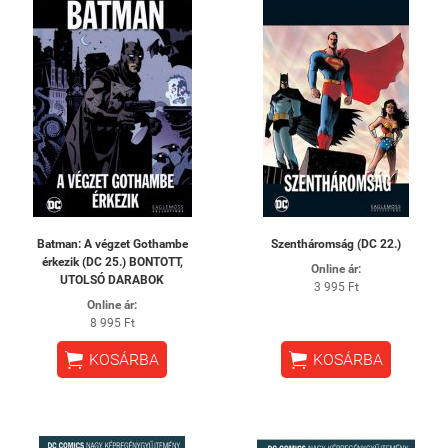
Batman: ​A végzet Gothambe
Szentháromság (DC 22.)
érkezik (DC 25.) BONTOTT,
Online ár:
UTOLSÓ DARABOK
3 995 Ft
Online ár:
8 995 Ft


KOSÁRBA
KOSÁRBA