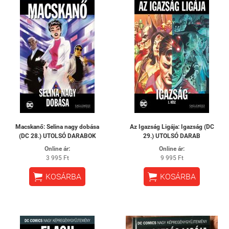
Macskanő: ​Selina nagy dobása
Az ​Igazság Ligája: Igazság (DC
(DC 28.) UTOLSÓ DARABOK
29.) UTOLSÓ DARAB
Online ár:
Online ár:
3 995 Ft
9 995 Ft


KOSÁRBA
KOSÁRBA