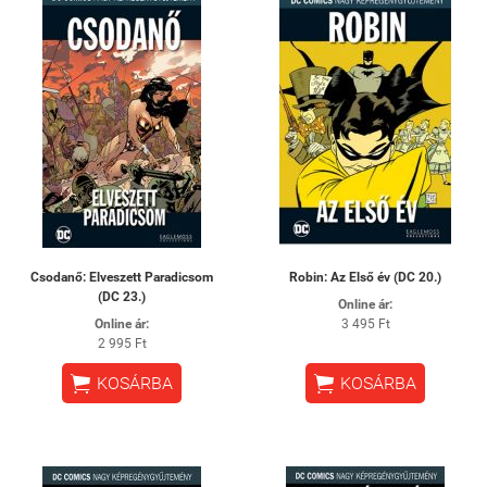
Csodanő: ​Elveszett Paradicsom
Robin: Az Első év (DC 20.)
(DC 23.)
Online ár:
Online ár:
3 495 Ft
2 995 Ft


KOSÁRBA
KOSÁRBA