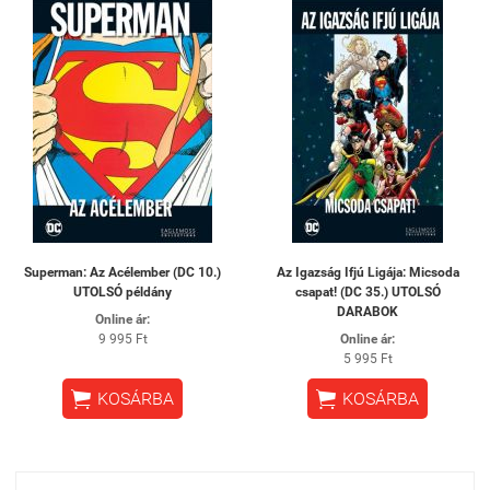
Superman: Az Acélember (DC 10.)
Az ​Igazság Ifjú Ligája: Micsoda
UTOLSÓ példány
csapat! (DC 35.) UTOLSÓ
DARABOK
Online ár:
9 995 Ft
Online ár:
5 995 Ft


KOSÁRBA
KOSÁRBA