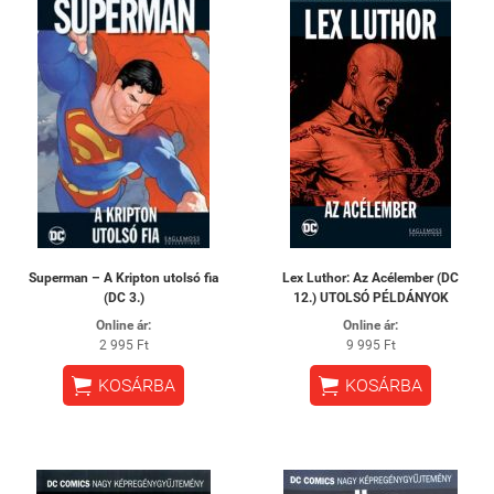
Superman – A Kripton utolsó fia
Lex Luthor: Az Acélember (DC
(DC 3.)
12.) UTOLSÓ PÉLDÁNYOK
Online ár:
Online ár:
2 995 Ft
9 995 Ft


KOSÁRBA
KOSÁRBA