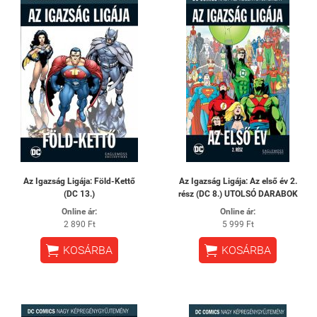
Az Igazság Ligája: Föld-Kettő
Az Igazság Ligája: Az első év 2.
(DC 13.)
rész (DC 8.) UTOLSÓ DARABOK
Online ár:
Online ár:
2 890 Ft
5 999 Ft


KOSÁRBA
KOSÁRBA