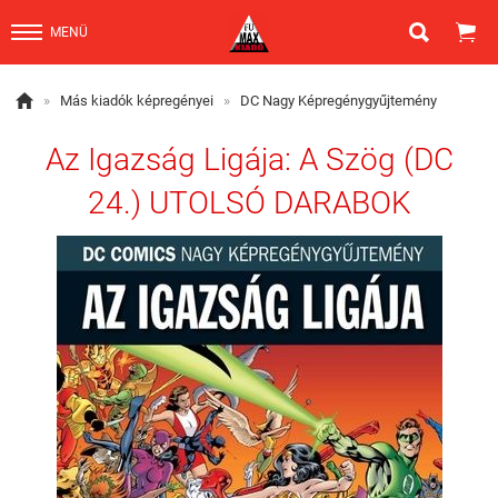


MENÜ

»
Más kiadók képregényei
»
DC Nagy Képregénygyűjtemény
Az ​Igazság Ligája: A Szög (DC
24.) UTOLSÓ DARABOK