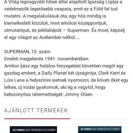
A Világ legnagyobb hősei által alapított Igazság Ligája a
védelmezők legerősebb csapata, amit ez a Föld fel tud
mutatni. A megalakulásuk óta, egy hős mindig is
kiemelkedett közülük, mint erkölcsi középpontjuk,
útmutatójuk, és példaképük – Superman. És most, képzelj
el egy világot az Acélember nélkül…
SUPERMAN, 13. szám
Eredeti megjelenés 1941. novemberében.
Amikor Íjász egy halálos fenyegetést követően megöl egy
gazdag embert, a Daily Planet két újságírója, Clark Kent és
Lois Lane a helyszínre sietnek nyomozni, de követi őket egy
lelkes, új irodai gyakornok, aki ég a vágytól, hogy
bebizonyítsa rátermettségét: Jimmy Olsen.
AJÁNLOTT TERMÉKEK: