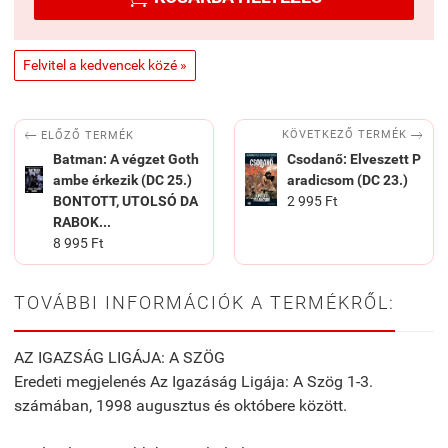
Felvitel a kedvencek közé »


KÖVETKEZŐ TERMÉK
ELŐZŐ TERMÉK
Batman: ​A végzet Goth
Csodanő: ​Elveszett P
ambe érkezik (DC 25.)
aradicsom (DC 23.)
BONTOTT, UTOLSÓ DA
2 995 Ft
RABOK...
8 995 Ft
TOVÁBBI INFORMÁCIÓK A TERMÉKRŐL:
AZ IGAZSÁG LIGÁJA: A SZÖG
Eredeti megjelenés Az Igazáság Ligája: A Szög 1-3.
számában, 1998 augusztus és októbere között.