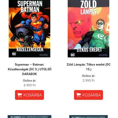
Superman – Batman:
Zöld Lámpás: Titkos eredet (DC
Közellenségek (DC 5.) UTOLSÓ
15.)
DARABOK
Online ár:
Online ár:
2 995 Ft
6 995 Ft


KOSÁRBA
KOSÁRBA