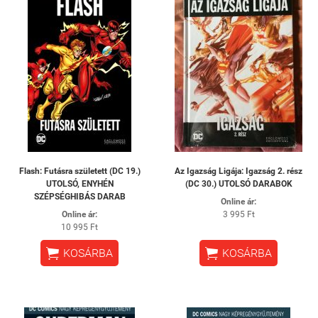
Flash: ​Futásra született (DC 19.)
Az ​Igazság Ligája: Igazság 2. rész
UTOLSÓ, ENYHÉN
(DC 30.) UTOLSÓ DARABOK
SZÉPSÉGHIBÁS DARAB
Online ár:
Online ár:
3 995 Ft
10 995 Ft


KOSÁRBA
KOSÁRBA