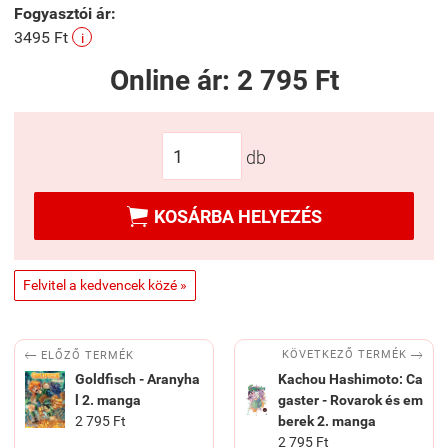
Fogyasztói ár:
3495 Ft
i
Online ár:
2 795 Ft
db

KOSÁRBA HELYEZÉS
Felvitel a kedvencek közé »


KÖVETKEZŐ TERMÉK
ELŐZŐ TERMÉK
Goldfisch - Aranyha
Kachou Hashimoto: Ca
l 2. manga
gaster - Rovarok és em
2 795 Ft
berek 2. manga
2 795 Ft