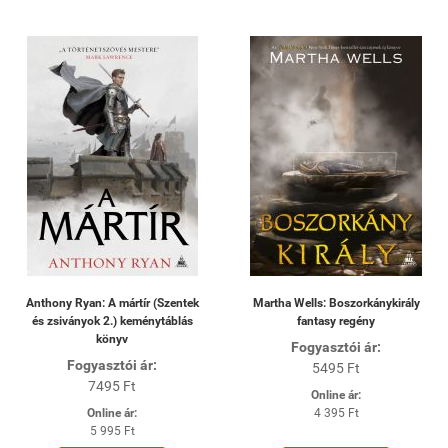
Anthony Ryan: A mártír (Szentek
Martha Wells: Boszorkánykirály
és zsiványok 2.) keménytáblás
fantasy regény
könyv
Fogyasztói ár:
Fogyasztói ár:
5495 Ft
7495 Ft
Online ár:
Online ár:
4 395 Ft
5 995 Ft