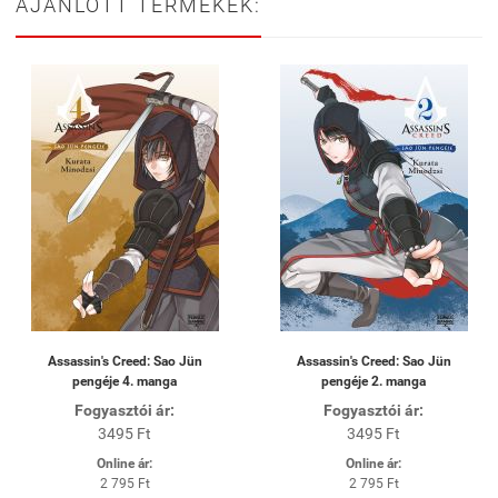
AJÁNLOTT TERMÉKEK:
Assassin's Creed: Sao Jün
Assassin's Creed: Sao Jün
pengéje 4. manga
pengéje 2. manga
Fogyasztói ár:
Fogyasztói ár:
3495 Ft
3495 Ft
Online ár:
Online ár:
2 795 Ft
2 795 Ft