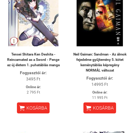
Tensei Shitara Ken Deshita -
Neil Gaiman: Sandman - Az álmok
Reincarnated as a Sword - Penge
fejedelme gyűjtemény 5. kötet
az új életem 1. puhatáblás manga
keménytáblás képregény
NORMÁL változat
Fogyasztói ár:
Fogyasztói ár:
3495 Ft
14995 Ft
Online ár:
2 795 Ft
Online ár:
11 995 Ft


KOSÁRBA
KOSÁRBA