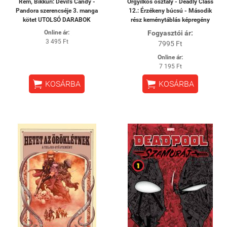
Rem, Bikkuri: Devil's Candy -
Orgyilkos osztály - Deadly Class
Pandora szerencséje 3. manga
12.: Érzékeny búcsú - Második
kötet UTOLSÓ DARABOK
rész keménytáblás képregény
Online ár:
Fogyasztói ár:
3 495 Ft
7995 Ft
Online ár:
7 195 Ft


KOSÁRBA
KOSÁRBA