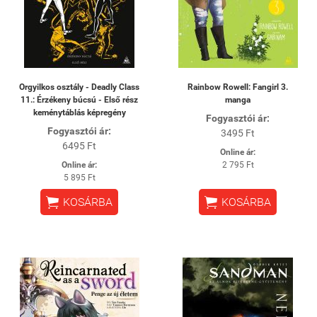
Orgyilkos osztály - Deadly Class
Rainbow Rowell: Fangirl 3.
11.: Érzékeny búcsú - Első rész
manga
keménytáblás képregény
Fogyasztói ár:
Fogyasztói ár:
3495 Ft
6495 Ft
Online ár:
Online ár:
2 795 Ft
5 895 Ft


KOSÁRBA
KOSÁRBA