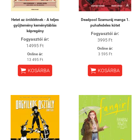
Hetet az öröklétnek - A teljes
Deadpool Szamuráj manga 1.
gyűjtemény keménytáblás
puhafedeles kötet
képregény
Fogyasztói ár:
Fogyasztói ár:
3995 Ft
14995 Ft
Online ár:
Online ár:
3 595 Ft
13 495 Ft


KOSÁRBA
KOSÁRBA