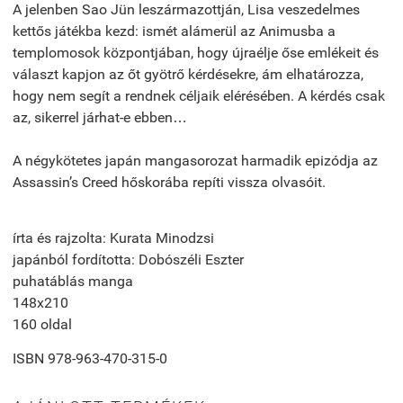
A jelenben Sao Jün leszármazottján, Lisa veszedelmes
kettős játékba kezd: ismét alámerül az Animusba a
templomosok központjában, hogy újraélje őse emlékeit és
választ kapjon az őt gyötrő kérdésekre, ám elhatározza,
hogy nem segít a rendnek céljaik elérésében. A kérdés csak
az, sikerrel járhat-e ebben…
A négykötetes japán mangasorozat harmadik epizódja az
Assassin’s Creed hőskorába repíti vissza olvasóit.
írta és rajzolta: Kurata Minodzsi
japánból fordította: Dobószéli Eszter
puhatáblás manga
148x210
160 oldal
ISBN
978-963-470-315-0