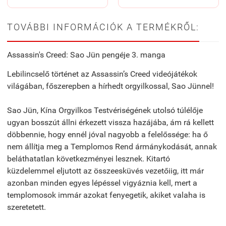
TOVÁBBI INFORMÁCIÓK A TERMÉKRŐL:
Assassin's Creed: Sao Jün pengéje 3. manga
Lebilincselő történet az Assassin’s Creed videójátékok
világában, főszerepben a hírhedt orgyilkossal, Sao Jünnel!
Sao Jün, Kína Orgyilkos Testvériségének utolsó túlélője
ugyan bosszút állni érkezett vissza hazájába, ám rá kellett
döbbennie, hogy ennél jóval nagyobb a felelőssége: ha ő
nem állítja meg a Templomos Rend ármánykodását, annak
beláthatatlan következményei lesznek. Kitartó
küzdelemmel eljutott az összeesküvés vezetőiig, itt már
azonban minden egyes lépéssel vigyáznia kell, mert a
templomosok immár azokat fenyegetik, akiket valaha is
szeretetett.