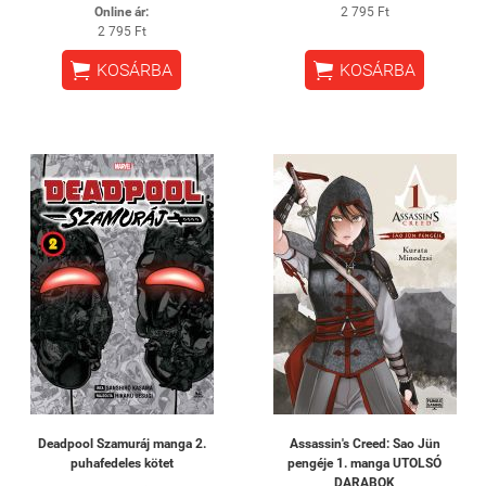
Online ár:
2 795 Ft
2 795 Ft


KOSÁRBA
KOSÁRBA
Deadpool Szamuráj manga 2.
Assassin's Creed: Sao Jün
puhafedeles kötet
pengéje 1. manga UTOLSÓ
DARABOK