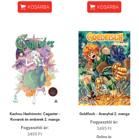


KOSÁRBA
KOSÁRBA
Kachou Hashimoto: Cagaster -
Goldfisch - Aranyhal 2. manga
Rovarok és emberek 2. manga
Fogyasztói ár:
Fogyasztói ár:
3495 Ft
3495 Ft
Online ár: