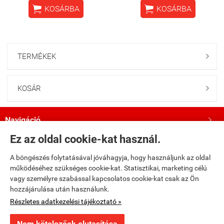


KOSÁRBA
KOSÁRBA
TERMÉKEK

KOSÁR

Navigáció

Ez az oldal cookie-kat használ.
Saját fiók

A böngészés folytatásával jóváhagyja, hogy használjunk az oldal
működéséhez szükséges cookie-kat. Statisztikai, marketing célú
Bemutatkozás

vagy személyre szabással kapcsolatos cookie-kat csak az Ön
hozzájárulása után használunk.
Kövess minket a Facebookon!

Részletes adatkezelési tájékoztató »
Nem kötelezőek elutasítása