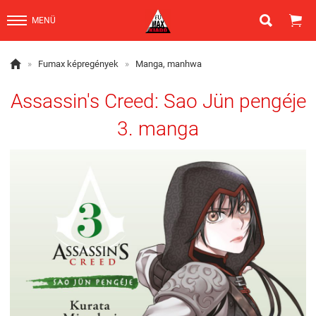


MENÜ

»
Fumax képregények
»
Manga, manhwa
Assassin's Creed: Sao Jün pengéje
3. manga