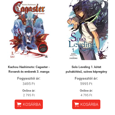
Kachou Hashimoto: Cagaster -
Solo Leveling 1. kötet
Rovarok és emberek 3. manga
puhakötésű, színes képregény
Fogyasztói ár:
Fogyasztói ár:
3495 Ft
5995 Ft
Online ár:
Online ár:
2 795 Ft
4 795 Ft


KOSÁRBA
KOSÁRBA