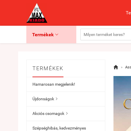
Te
Termékek


»
Ass
TERMÉKEK
Hamarosan megjelenik!
Újdonságok

Akciós csomagok

Szépséghibás, kedvezményes