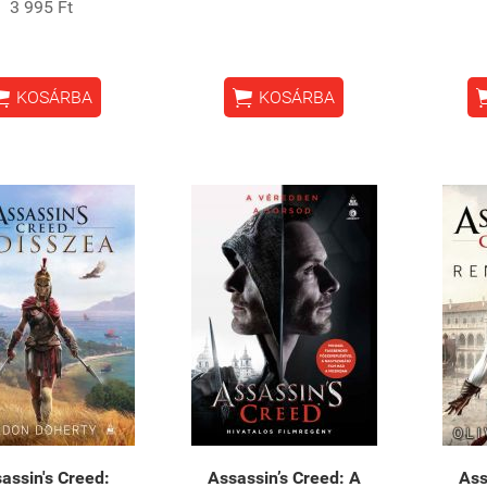
3 995 Ft


KOSÁRBA
KOSÁRBA
assin's Creed:
Assassin’s Creed: A
Ass