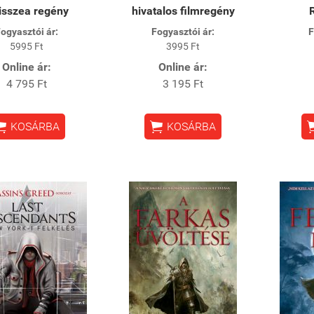
isszea regény
hivatalos filmregény
ogyasztói ár:
Fogyasztói ár:
F
5995 Ft
3995 Ft
Online ár:
Online ár:
4 795 Ft
3 195 Ft


KOSÁRBA
KOSÁRBA