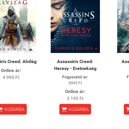
n's Creed: Alvilág
Assassin's Creed:
Ass
Heresy - Eretnekség
Online ár:
4 995 Ft
Fogyasztói ár:
F
3995 Ft
Online ár:
3 195 Ft


KOSÁRBA
KOSÁRBA