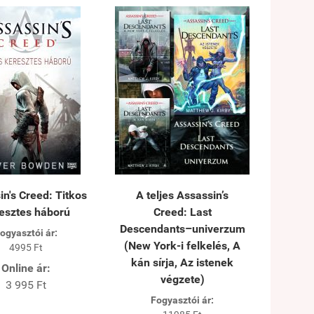
in's Creed: Titkos
A teljes Assassin’s
esztes háború
Creed: Last
Descendants–univerzum
ogyasztói ár:
(New York-i felkelés, A
4995 Ft
kán sírja, Az istenek
Online ár:
végzete)
3 995 Ft
Fogyasztói ár: