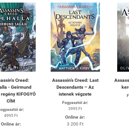
assin's Creed:
Assassin’s Creed: Last
Assass
alla - Geirmund
Descendants – Az
ker
a regény KIFOGYÓ
istenek végzete
F
CÍM
Fogyasztói ár:
3995 Ft
ogyasztói ár:
4995 Ft
Online ár:
Online ár:
3 200 Ft