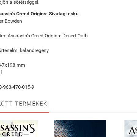
jön a sötétséggel.
assin's Creed Origins: Sivatagi eskü
iver Bowden
cím: Assassin's Creed Origins: Desert Oath
örténelmi kalandregény
147x198 mm
l
8-963-470-015-9
LOTT TERMÉKEK: