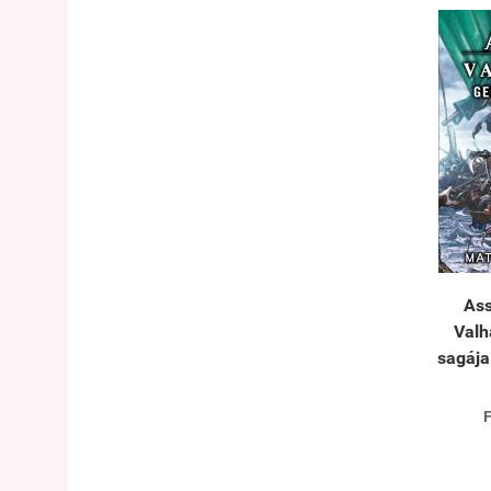
Ass
Valh
sagáj
F