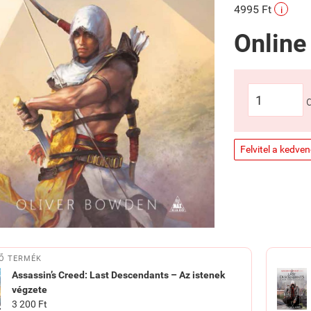
4995 Ft
i
Online
Felvitel a kedve
Ő TERMÉK
Assassin’s Creed: Last Descendants – Az istenek
végzete
3 200 Ft