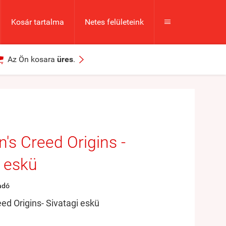
Kosár tartalma
Netes felületeink



Az Ön kosara
üres
.
n's Creed Origins -
i eskü
adó
ed Origins- Sivatagi eskü