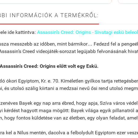
BI INFORMÁCIÓK A TERMÉKRŐL:
ele ide kattintva:
Assassin's Creed: Origins - Sivatagi eskü beleo
ssza messzebb az időben, mint bármikor… Fedezd fel a pengeéle
ssassin’s Creed videojáték-sorozat legújabb felvonásának hiva
Assassin’s Creed: Origins előtt volt egy Eskü.
ló ókori Egyiptom, Kr. e. 70. Kíméletlen gyilkos tartja rettegésb
ni, és utolsó szálig kiirtani a medzsai nevű ősi rend utolsó megma
 tizenéves Bayek egy nap arra ébred, hogy apja, Szíva város véde
i kérdést hagyott maga mögött: Bayek világa egyik pillanatról a 
, hogy fontos küldetése van az életben, egy olyan feladat, amelye
ra kel a Nílus mentén, dacolva a felbolydult Egyiptom ezer veszé