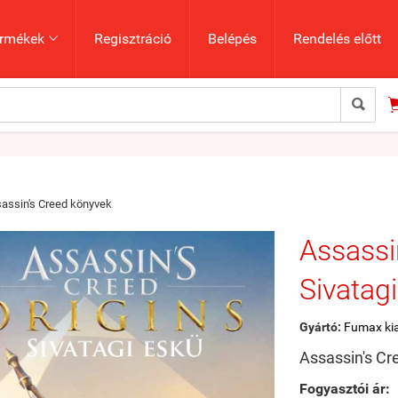
rmékek
Regisztráció
Belépés
Rendelés előtt


assin's Creed könyvek
Assassi
Sivatag
Gyártó:
Fumax ki
Assassin's Cre
Fogyasztói ár: