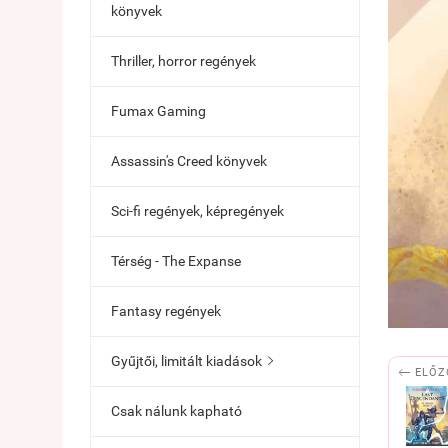
könyvek
Thriller, horror regények
Fumax Gaming
Assassin's Creed könyvek
Sci-fi regények, képregények
Térség - The Expanse
Fantasy regények
Gyűjtői, limitált kiadások


ELŐZ
Csak nálunk kapható