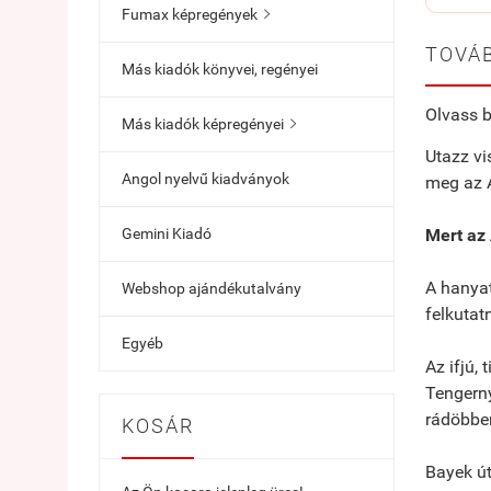
Fumax képregények

TOVÁB
Más kiadók könyvei, regényei
Olvass b
Más kiadók képregényei

Utazz vi
Angol nyelvű kiadványok
meg az A
Gemini Kiadó
Mert az 
A hanyat
Webshop ajándékutalvány
felkutat
Egyéb
Az ifjú,
Tengerny
rádöbben
KOSÁR
Bayek út