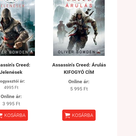
assin's Creed:
Assassin's Creed: Árulás
Jelenések
KIFOGYÓ CÍM
ogyasztói ár:
Online ár:
4995 Ft
5 995 Ft
Online ár:
3 995 Ft


KOSÁRBA
KOSÁRBA