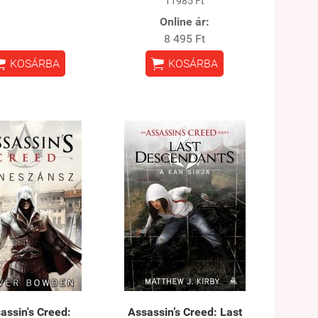
11985 Ft
Online ár:
8 495 Ft


KOSÁRBA
KOSÁRBA
assin's Creed:
Assassin’s Creed: Last