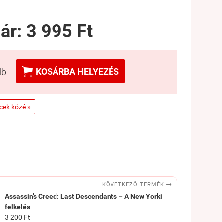
 ár:
3 995 Ft

KOSÁRBA HELYEZÉS
db
ncek közé »

KÖVETKEZŐ TERMÉK
Assassin’s Creed: Last Descendants – A New Yorki
felkelés
3 200 Ft