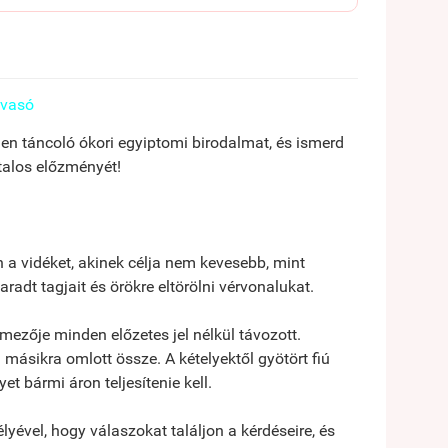
lvasó
n táncoló ókori egyiptomi birodalmat, és ismerd
talos előzményét!
en a vidéket, akinek célja nem kevesebb, mint
radt tagjait és örökre eltörölni vérvonalukat.
lmezője minden előzetes jel nélkül távozott.
másikra omlott össze. A kételyektől gyötört fiú
t bármi áron teljesítenie kell.
lyével, hogy válaszokat találjon a kérdéseire, és