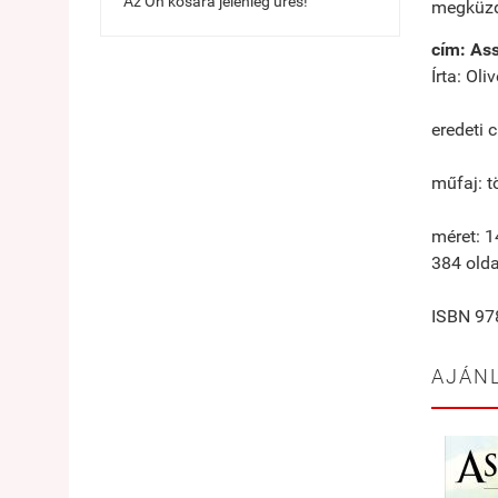
Az Ön kosara jelenleg üres!
megküzd
cím: Ass
Írta: Ol
eredeti 
műfaj: t
méret: 
384 olda
ISBN 97
AJÁN