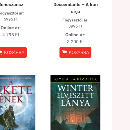
Reneszánsz
Descendants – A kán
sírja
ogyasztói ár:
5995 Ft
Fogyasztói ár:
3995 Ft
Online ár:
4 795 Ft
Online ár:
3 200 Ft


KOSÁRBA
KOSÁRBA