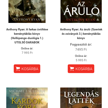
Anthony Ryan: A farkas üvöltése
Anthony Ryan: Az áruló (Szentek
keménytáblás könyv
és zsiványok 3.) keménytáblás
(Hollópenge-duológia 1.)
könyv
UTOLSÓ DARABOK
Fogyasztói ár:
Online ár:
7495 Ft
7 995 Ft
Online ár:
5 995 Ft


KOSÁRBA
KOSÁRBA