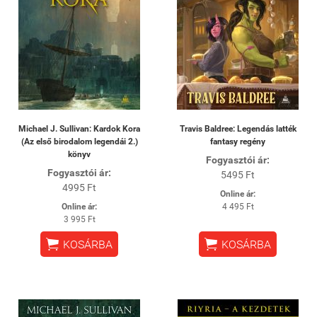
Michael J. Sullivan: Kardok Kora
Travis Baldree: Legendás latték
(Az első birodalom legendái 2.)
fantasy regény
könyv
Fogyasztói ár:
Fogyasztói ár:
5495 Ft
4995 Ft
Online ár:
Online ár:
4 495 Ft
3 995 Ft


KOSÁRBA
KOSÁRBA