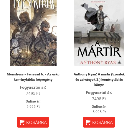
Monstress - Fenevad 6. - Az eskü
Anthony Ryan: A mártír (Szentek
keménytáblás képregény
és zsiványok 2.) keménytáblás
könyv
Fogyasztói ár:
Fogyasztói ár:
7495 Ft
7495 Ft
Online ár:
5 995 Ft
Online ár:
5 995 Ft


KOSÁRBA
KOSÁRBA