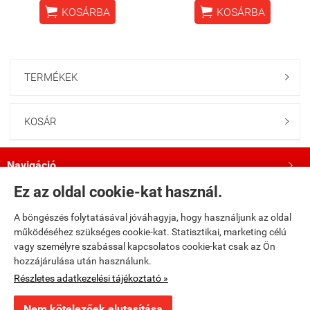


KOSÁRBA
KOSÁRBA
TERMÉKEK

KOSÁR

Navigáció

Ez az oldal cookie-kat használ.
Saját fiók

A böngészés folytatásával jóváhagyja, hogy használjunk az oldal
működéséhez szükséges cookie-kat. Statisztikai, marketing célú
Bemutatkozás

vagy személyre szabással kapcsolatos cookie-kat csak az Ön
hozzájárulása után használunk.
Kövess minket a Facebookon!

Részletes adatkezelési tájékoztató »
Nem kötelezőek elutasítása