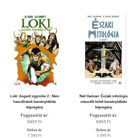
Loki: Asgard ügynöke 2.: Nem
Neil Gaiman: Északi mitológia
hazudhatok keménytáblás
második kötet keménytáblás
képregény
képregény
Fogyasztói ár:
Fogyasztói ár:
9495 Ft
6995 Ft
Online ár:
Online ár:
7 595 Ft
5 595 Ft