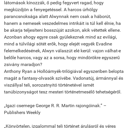
látomások kínozzák, ő pedig fegyvert ragad, hogy
megküzdjön a fenyegetéssel. A harcos úrhölgy
parancsnoksága alatt Alwynnak nem csak a háborút,
hanem a nemesek veszedelmes intrikáit is túl kell élnie, ha
be akarja teljesíteni bosszúját azokon, akik vétettek ellene.
Azonban ahogy egyre csak gyülekeznek mind az evilági,
mind a túlvilági sötét erők, hogy elejét vegyék Evadine
felemelkedésének, Alwyn válaszút elé kerül: vajon válhat-e
belőle harcos, vagy az a sorsa, hogy mindörökre egyszerű
zsivány maradjon?
Anthony Ryan a Hollóárnyék-trilógiával egyszeriben belopta
magát a fantasy-olvasók szívébe. Vadonatúj, ármánnyal és
viszállyal teli, sorozatnyitó történetével ismét
tanúbizonyságot tesz mesteri történetmesélő tehetségéről.
„Igazi csemege George R. R. Martin rajongóinak.” –
Publishers Weekly
„Könyörtelen, izgalommal teli történet árulásról és véres