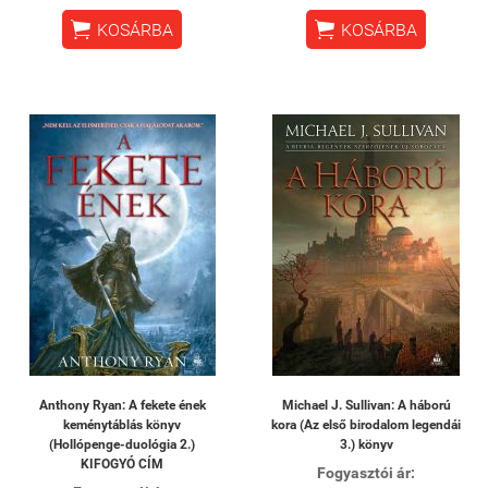


KOSÁRBA
KOSÁRBA
Anthony Ryan: A fekete ének
Michael J. Sullivan: A háború
keménytáblás könyv
kora (Az első birodalom legendái
(Hollópenge-duológia 2.)
3.) könyv
KIFOGYÓ CÍM
Fogyasztói ár: