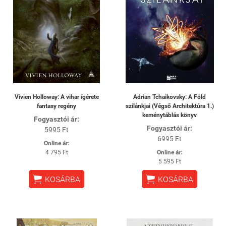
Vivien Holloway: A vihar ígérete
Adrian Tchaikovsky: A Föld
fantasy regény
szilánkjai (Végső Architektúra 1.)
keménytáblás könyv
Fogyasztói ár:
Fogyasztói ár:
5995 Ft
6995 Ft
Online ár:
4 795 Ft
Online ár:
5 595 Ft


KOSÁRBA
KOSÁRBA