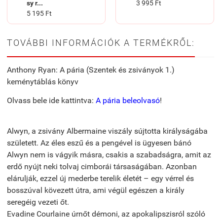
sy r...
3 995 Ft
5 195 Ft
TOVÁBBI INFORMÁCIÓK A TERMÉKRŐL:
Anthony Ryan: A pária (Szentek és zsiványok 1.)
keménytáblás könyv
Olvass bele ide kattintva:
A pária beleolvasó
!
Alwyn, a zsivány Albermaine viszály sújtotta királyságába
született. Az éles eszű és a pengével is ügyesen bánó
Alwyn nem is vágyik másra, csakis a szabadságra, amit az
erdő nyújt neki tolvaj cimborái társaságában. Azonban
elárulják, ezzel új mederbe terelik életét – egy vérrel és
bosszúval kövezett útra, ami végül egészen a király
seregéig vezeti őt.
Evadine Courlaine úrnőt démoni, az apokalipszisról szóló