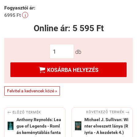
Fogyasztói ár:
6995 Ft
i
Online ár:
5 595 Ft
db

KOSÁRBA HELYEZÉS
Felvitel a kedvencek közé »


KÖVETKEZŐ TERMÉK
ELŐZŐ TERMÉK
Anthony Reynolds: Lea
Michael J. Sullivan: Wi
gue of Legends - Roml
nter elveszett lánya (R
ás keménytáblás fanta
iyria - A kezdetek 4.)