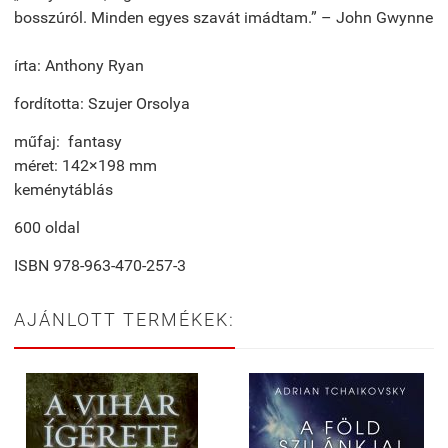
bosszúról. Minden egyes szavát imádtam.” – John Gwynne
írta: Anthony Ryan
fordította: Szujer Orsolya
műfaj: fantasy
méret: 142×198 mm
keménytáblás
600 oldal
ISBN 978-963-470-257-3
AJÁNLOTT TERMÉKEK: