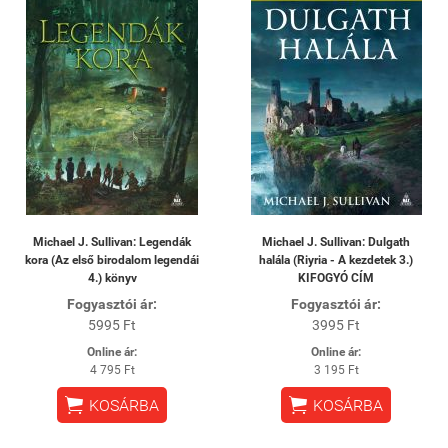
Michael J. Sullivan: Legendák
Michael J. Sullivan: Dulgath
kora (Az első birodalom legendái
halála (Riyria - A kezdetek 3.)
4.) könyv
KIFOGYÓ CÍM
Fogyasztói ár:
Fogyasztói ár:
5995 Ft
3995 Ft
Online ár:
Online ár:
4 795 Ft
3 195 Ft


KOSÁRBA
KOSÁRBA