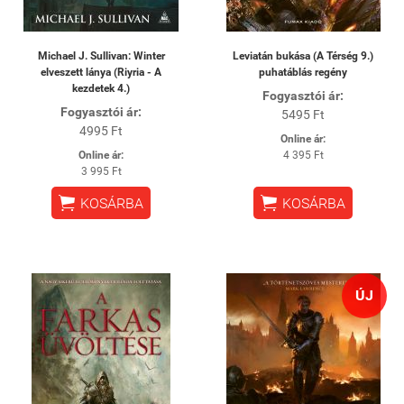
Michael J. Sullivan: Winter
Leviatán bukása (A Térség 9.)
elveszett lánya (Riyria - A
puhatáblás regény
kezdetek 4.)
Fogyasztói ár:
Fogyasztói ár:
5495 Ft
4995 Ft
Online ár:
Online ár:
4 395 Ft
3 995 Ft


KOSÁRBA
KOSÁRBA
ÚJ