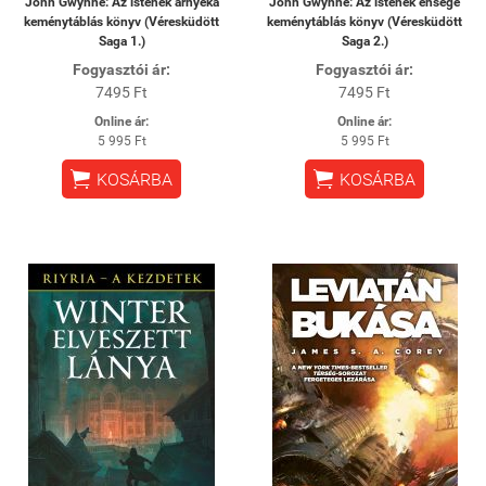
John Gwynne: Az istenek árnyéka
John Gwynne: Az istenek éhsége
keménytáblás könyv (Véresküdött
keménytáblás könyv (Véresküdött
Saga 1.)
Saga 2.)
Fogyasztói ár:
Fogyasztói ár:
7495 Ft
7495 Ft
Online ár:
Online ár:
5 995 Ft
5 995 Ft


KOSÁRBA
KOSÁRBA