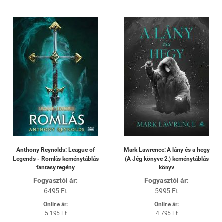
Anthony Reynolds: League of
Mark Lawrence: A lány és a hegy
Legends - Romlás keménytáblás
(A Jég könyve 2.) keménytáblás
fantasy regény
könyv
Fogyasztói ár:
Fogyasztói ár:
6495 Ft
5995 Ft
Online ár:
Online ár:
5 195 Ft
4 795 Ft