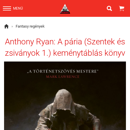


MENÜ

»
Fantasy regények
Anthony Ryan: A pária (Szentek és
zsiványok 1.) keménytáblás könyv