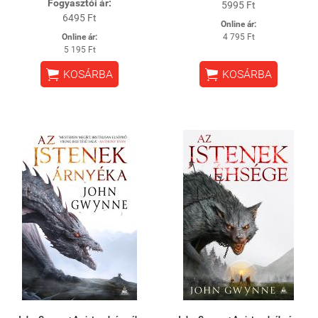
Fogyasztói ár:
5995 Ft
6495 Ft
Online ár:
Online ár:
4 795 Ft
5 195 Ft


KOSÁRBA
KOSÁRBA