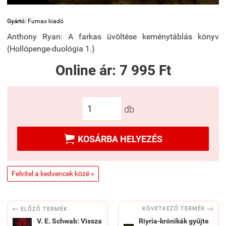
Gyártó:
Fumax kiadó
Anthony Ryan: A farkas üvöltése keménytáblás könyv
(Hollópenge-duológia 1.)
Online ár:
7 995 Ft
db

KOSÁRBA HELYEZÉS
Felvitel a kedvencek közé »


KÖVETKEZŐ TERMÉK
ELŐZŐ TERMÉK
V. E. Schwab: Vissza
Riyria-krónikák gyűjte