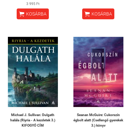
3 995 Ft


KOSÁRBA
KOSÁRBA
Michael J. Sullivan: Dulgath
Seanan McGuire: Cukorszín
halála (Riyria - A kezdetek 3.)
égbolt alatt (Csellengő gyerekek
KIFOGYÓ CÍM
3.) könyv