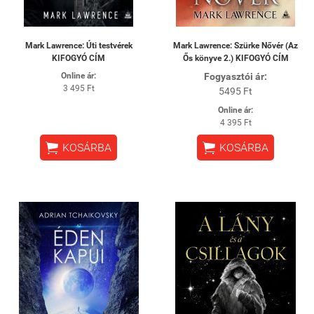
Mark Lawrence: Úti testvérek
Mark Lawrence: Szürke Nővér (Az
KIFOGYÓ CÍM
Ős könyve 2.) KIFOGYÓ CÍM
Online ár:
Fogyasztói ár:
3 495 Ft
5495 Ft
Online ár:
4 395 Ft


KOSÁRBA
KOSÁRBA