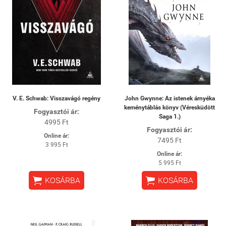
V. E. Schwab: Visszavágó regény
John Gwynne: Az istenek árnyéka
keménytáblás könyv (Véresküdött
Fogyasztói ár:
Saga 1.)
4995 Ft
Fogyasztói ár:
Online ár:
7495 Ft
3 995 Ft
Online ár:
5 995 Ft


KOSÁRBA
KOSÁRBA