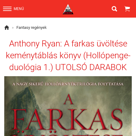


MENÜ

»
Fantasy regények
Anthony Ryan: A farkas üvöltése
keménytáblás könyv (Hollópenge-
duológia 1.) UTOLSÓ DARABOK