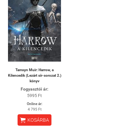
Tamsyn Muir: Harrow, a
Kilencedik (Lezárt sír-sorozat 2.)
könyv
Fogyasztói ár:
5995 Ft
Online ár:
4 795 Ft

KOSÁRBA