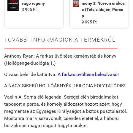
vágó regény
mény 3: Novron örökös
3 995 Ft
e (Télvíz idején, Perce
p...
9 995 Ft
TOVÁBBI INFORMÁCIÓK A TERMÉKRŐL:
Anthony Ryan: A farkas üvöltése keménytáblás könyv
(Hollópenge-duológia 1.)
Olvass bele ide kattintva:
A farkas üvöltése beleolvasó
!
A NAGY SIKERŰ HOLLÓÁRNYÉK-TRILÓGIA FOLYTATÓDIK!
Vaelin Al Sorna élő legenda. Seregei élén birodalmakat
taposott a porba, és komoly áldozatot hozott azért, hogy
megmentse az Egységes Királyságot a biztos pusztulástól.
Mostanra már visszavonult, csendes életet él, a háború
borzalmait maga mögött hagyta örökre.