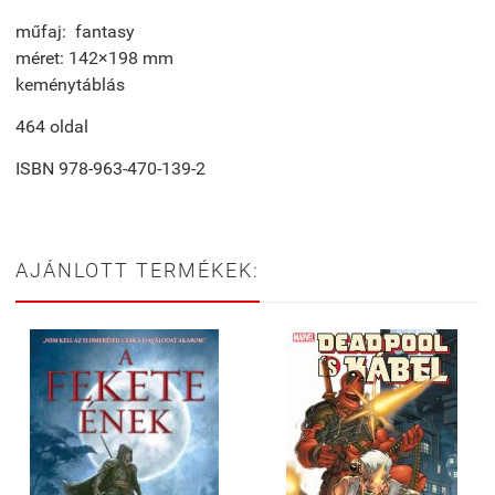
műfaj: fantasy
méret: 142×198 mm
keménytáblás
464 oldal
ISBN
978-963-470-139-2
AJÁNLOTT TERMÉKEK: