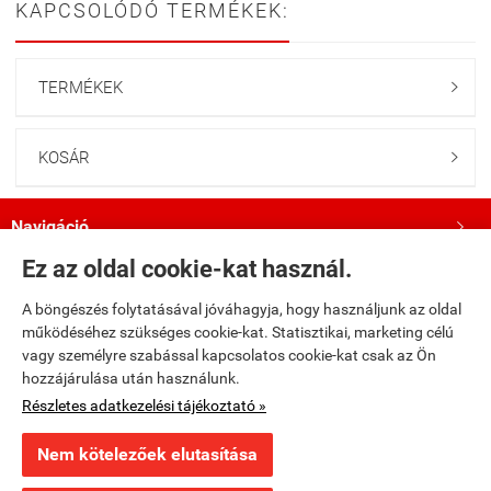
KAPCSOLÓDÓ TERMÉKEK:
TERMÉKEK

KOSÁR

Navigáció

Ez az oldal cookie-kat használ.
Saját fiók

A böngészés folytatásával jóváhagyja, hogy használjunk az oldal
működéséhez szükséges cookie-kat. Statisztikai, marketing célú
Bemutatkozás

vagy személyre szabással kapcsolatos cookie-kat csak az Ön
hozzájárulása után használunk.
Kövess minket a Facebookon!

Részletes adatkezelési tájékoztató »
Nem kötelezőek elutasítása
fumax.hu -
Fumax Kft.
-
ÁSZF
-
Adatkezelési tájékoztató