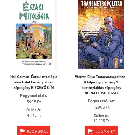
Neil Gaiman: Északi mitológia
Warren Ellis: Transmetropolitan -
első kötet keménytáblás
A teljes gyűjtemény 2.
képregény KIFOGYÓ CÍM
keménytáblás képregény
NORMÁL VÁLTOZAT
Fogyasztói ár:
Fogyasztói ár:
5995 Ft
12995 Ft
Online ár:
4 795 Ft
Online ár:
10 395 Ft


KOSÁRBA
KOSÁRBA