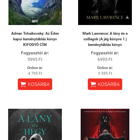
Adrian Tchaikovsky: Az Éden
Mark Lawrence: A lány és a
kapui keménytáblás könyv
csillagok (A jég könyve 1.)
KIFOGYÓ CÍM
keménytáblás könyv
Fogyasztói ár:
Fogyasztói ár:
5995 Ft
6995 Ft
Online ár:
Online ár:
4 795 Ft
5 595 Ft


KOSÁRBA
KOSÁRBA