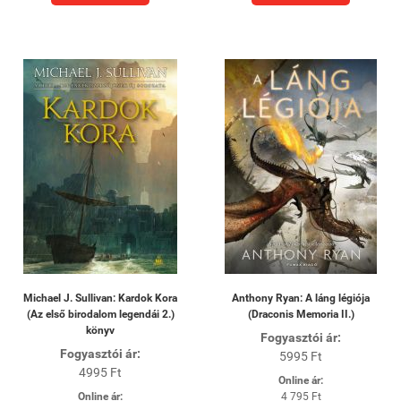
Michael J. Sullivan: Kardok Kora
Anthony Ryan: A láng légiója
(Az első birodalom legendái 2.)
(Draconis Memoria II.)
könyv
Fogyasztói ár:
Fogyasztói ár:
5995 Ft
4995 Ft
Online ár:
Online ár:
4 795 Ft