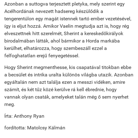
Azonban a suttogva terjesztett pletyka, mely szerint egy
Acélhordának nevezett hadsereg készülődik a
tengerentúlon egy magát istennek tartó ember vezetésével,
így is eljut hozzá. Amikor Vaelin megtudja azt is, hogy rég
elveszettnek hitt szerelmét, Sherint a kereskedőkirályok
birodalmában látták, ahol bármikor a Horda markába
kerülhet, elhatározza, hogy szembeszáll ezzel a
felfoghatatlan erejű fenyegetéssel.
Hogy Sherint megmenthesse, kis csapatával titokban ebbe
a becsület és intrika uralta különös világba utazik. Azonban
egyáltalán nem azt találja ezen a messzi vidéken, amire
számít, és két tűz közé kerülve rá kell ébrednie, hogy
vannak olyan csaták, amelyeket talán még ő sem nyerhet
meg.
Írta: Anthony Ryan
fordította: Matolcsy Kálmán