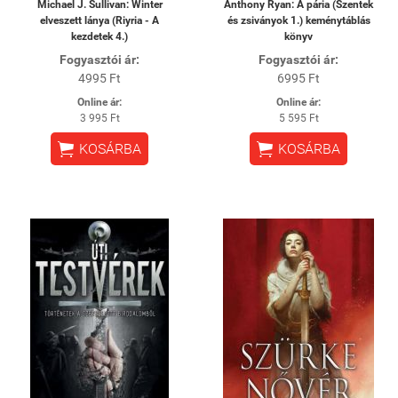
Michael J. Sullivan: Winter
Anthony Ryan: A pária (Szentek
elveszett lánya (Riyria - A
és zsiványok 1.) keménytáblás
kezdetek 4.)
könyv
Fogyasztói ár:
Fogyasztói ár:
4995 Ft
6995 Ft
Online ár:
Online ár:
3 995 Ft
5 595 Ft


KOSÁRBA
KOSÁRBA