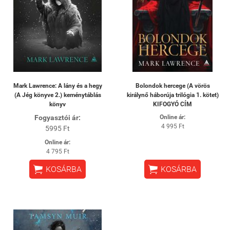
Mark Lawrence: A lány és a hegy
Bolondok hercege (A vörös
(A Jég könyve 2.) keménytáblás
királynő háborúja trilógia 1. kötet)
könyv
KIFOGYÓ CÍM
Fogyasztói ár:
Online ár:
4 995 Ft
5995 Ft
Online ár:
4 795 Ft


KOSÁRBA
KOSÁRBA