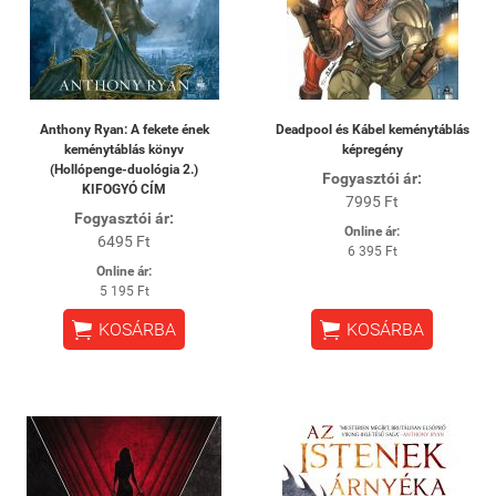
Anthony Ryan: A fekete ének
Deadpool és Kábel keménytáblás
keménytáblás könyv
képregény
(Hollópenge-duológia 2.)
Fogyasztói ár:
KIFOGYÓ CÍM
7995 Ft
Fogyasztói ár:
Online ár:
6495 Ft
6 395 Ft
Online ár:
5 195 Ft


KOSÁRBA
KOSÁRBA