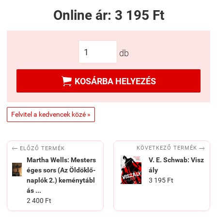
Online ár:
3 195 Ft
db

KOSÁRBA HELYEZÉS
Felvitel a kedvencek közé »


KÖVETKEZŐ TERMÉK
ELŐZŐ TERMÉK
Martha Wells: Mesters
V. E. Schwab: Visz
éges sors (Az Öldöklő-
ály
naplók 2.) keménytábl
3 195 Ft
ás ...
2 400 Ft