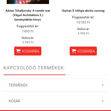
Adrian Tchaikovsky: A nemtér urai
Orphan X trilógia akciós csomag
(Végső Architektúra 3.)
Fogyasztói ár:
keménytáblás könyv
10185 Ft
Fogyasztói ár:
Online ár:
7495 Ft
6 995 Ft
Online ár:
5 995 Ft


KOSÁRBA
KOSÁRBA
KAPCSOLÓDÓ TERMÉKEK:
TERMÉKEK

KOSÁR
