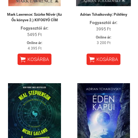
Mark Lawrence: Szürke Nővér (Az
Adrian Tchaikovsky: Pókfény
Ős könyve 2.) KIFOGYÓ CÍM
Fogyasztói ár:
Fogyasztói ár:
3995 Ft
5495 Ft
Online ár:
Online ár:
3 200 Ft
4 395 Ft


KOSÁRBA
KOSÁRBA