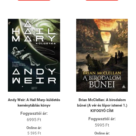
Andy Weir: A Hail Mary-küldetés
Brian McClellan: A birodalom
keménytáblás könyv
bűnei (A vér és lőpor istenei 1.)
KIFOGYÓ CÍM
Fogyasztói ár:
Fogyasztói ár:
6995 Ft
5995 Ft
Online ár:
5 595 Ft
Online ár: