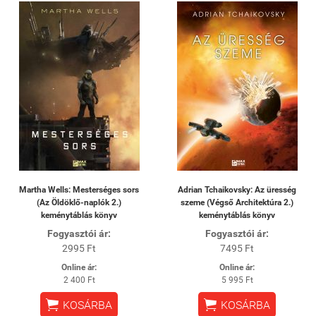
Martha Wells: Mesterséges sors
Adrian Tchaikovsky: Az üresség
(Az Öldöklő-naplók 2.)
szeme (Végső Architektúra 2.)
keménytáblás könyv
keménytáblás könyv
Fogyasztói ár:
Fogyasztói ár:
2995 Ft
7495 Ft
Online ár:
Online ár:
2 400 Ft
5 995 Ft


KOSÁRBA
KOSÁRBA