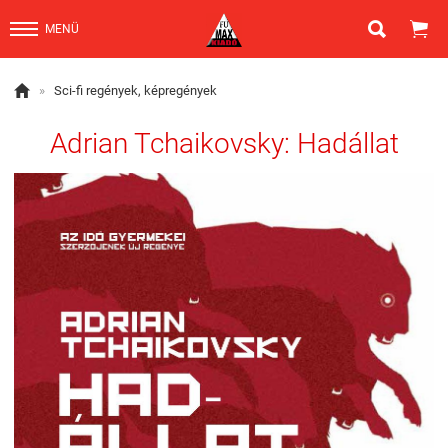


MENÜ

»
Sci-fi regények, képregények
Adrian Tchaikovsky: Hadállat