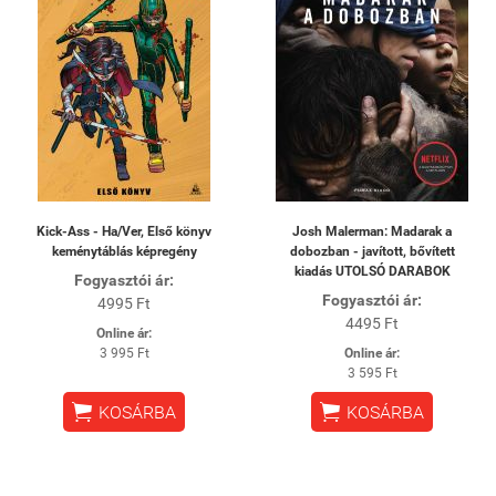
Kick-Ass - Ha/Ver, Első könyv
Josh Malerman: Madarak a
keménytáblás képregény
dobozban - javított, bővített
kiadás UTOLSÓ DARABOK
Fogyasztói ár:
Fogyasztói ár:
4995 Ft
4495 Ft
Online ár:
3 995 Ft
Online ár:
3 595 Ft


KOSÁRBA
KOSÁRBA