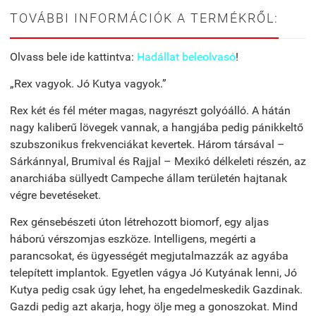
TOVÁBBI INFORMÁCIÓK A TERMÉKRŐL:
Olvass bele ide kattintva:
Hadállat beleolvasó
!
„Rex ​vagyok. Jó Kutya vagyok.”
Rex két és fél méter magas, nagyrészt golyóálló. A hátán
nagy kaliberű lövegek vannak, a hangjába pedig pánikkeltő
szubszonikus frekvenciákat kevertek. Három társával –
Sárkánnyal, Brumival és Rajjal – Mexikó délkeleti részén, az
anarchiába süllyedt Campeche állam területén hajtanak
végre bevetéseket.
Rex génsebészeti úton létrehozott biomorf, egy aljas
háború vérszomjas eszköze. Intelligens, megérti a
parancsokat, és ügyességét megjutalmazzák az agyába
telepített implantok. Egyetlen vágya Jó Kutyának lenni, Jó
Kutya pedig csak úgy lehet, ha engedelmeskedik Gazdinak.
Gazdi pedig azt akarja, hogy ölje meg a gonoszokat. Mind