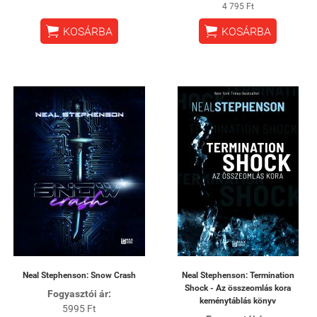
4 795 Ft


KOSÁRBA
KOSÁRBA
Neal Stephenson: Snow Crash
Neal Stephenson: Termination
Shock - Az összeomlás kora
Fogyasztói ár:
keménytáblás könyv
5995 Ft