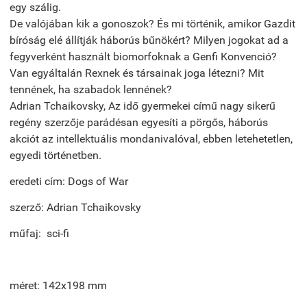
egy szálig.
De valójában kik a gonoszok? És mi történik, amikor Gazdit
bíróság elé állítják háborús bűnökért? Milyen jogokat ad a
fegyverként használt biomorfoknak a Genfi Konvenció?
Van egyáltalán Rexnek és társainak joga létezni? Mit
tennének, ha szabadok lennének?
Adrian Tchaikovsky, Az idő gyermekei című nagy sikerű
regény szerzője parádésan egyesíti a pörgős, háborús
akciót az intellektuális mondanivalóval, ebben letehetetlen,
egyedi történetben.
eredeti cím: Dogs of War
szerző: Adrian Tchaikovsky
műfaj: sci-fi
méret: 142x198 mm