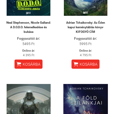
Neal Stephenson, Nicole Galland:
Adrian Tchaikovsky: Az Éden
A ​D.O.D.O. felemelkedése és
kapui keménytáblás könyv
bukása
KIFOGYÓ CÍM
Fogyasztói ár:
Fogyasztói ár:
5495 Ft
5995 Ft
Online ár:
Online ár:
4 395 Ft
4 795 Ft


KOSÁRBA
KOSÁRBA