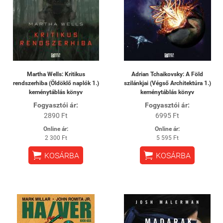
Martha Wells: Kritikus
Adrian Tchaikovsky: A Föld
rendszerhiba (Öldöklő naplók 1.)
szilánkjai (Végső Architektúra 1.)
keménytáblás könyv
keménytáblás könyv
Fogyasztói ár:
Fogyasztói ár:
2890 Ft
6995 Ft
Online ár:
Online ár:
2 300 Ft
5 595 Ft


KOSÁRBA
KOSÁRBA