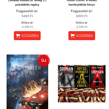
Leviatán bukása (A Térség 9.)
Justin Cronin: A révész
puhatáblás regény
keménytáblás könyv
Fogyasztói ár:
Fogyasztói ár:
5495 Ft
6995 Ft
Online ár:
Online ár:
4 395 Ft
5 595 Ft


KOSÁRBA
KOSÁRBA
ÚJ