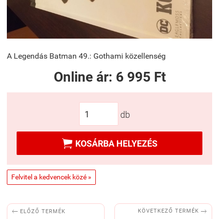
A Legendás Batman 49.: Gothami közellenség
Online ár:
6 995 Ft
db

KOSÁRBA HELYEZÉS
Felvitel a kedvencek közé »


KÖVETKEZŐ TERMÉK
ELŐZŐ TERMÉK