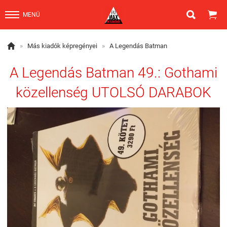


MENÜ

»
Más kiadók képregényei
»
A Legendás Batman
A Legendás Batman 49.: Gothami
közellenség UTOLSÓ DARABOK