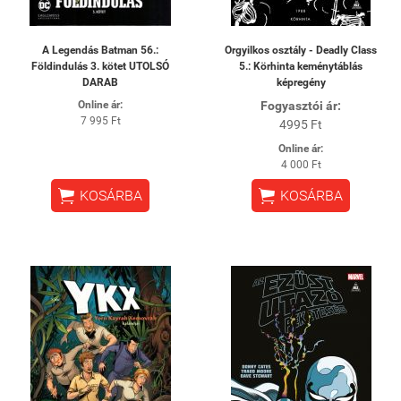
A Legendás Batman 56.:
Orgyilkos osztály - Deadly Class
Földindulás 3. kötet UTOLSÓ
5.: Körhinta keménytáblás
DARAB
képregény
Online ár:
Fogyasztói ár:
7 995 Ft
4995 Ft
Online ár:
4 000 Ft


KOSÁRBA
KOSÁRBA