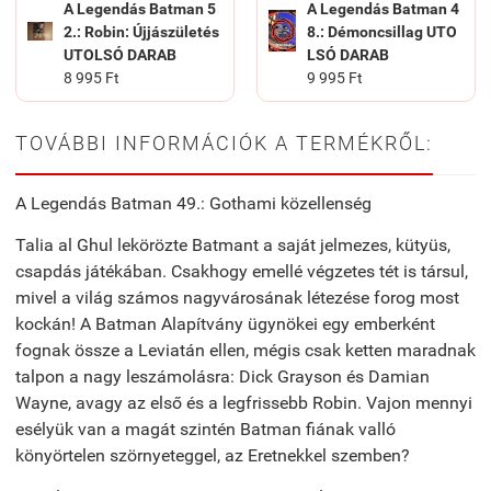
A Legendás Batman 5
A Legendás Batman 4
2.: Robin: Újjászületés
8.: Démoncsillag UTO
UTOLSÓ DARAB
LSÓ DARAB
8 995 Ft
9 995 Ft
TOVÁBBI INFORMÁCIÓK A TERMÉKRŐL:
A Legendás Batman 49.: Gothami közellenség
Talia al Ghul lekörözte Batmant a saját jelmezes, kütyüs,
csapdás játékában. Csakhogy emellé végzetes tét is társul,
mivel a világ számos nagyvárosának létezése forog most
kockán! A Batman Alapítvány ügynökei egy emberként
fognak össze a Leviatán ellen, mégis csak ketten maradnak
talpon a nagy leszámolásra: Dick Grayson és Damian
Wayne, avagy az első és a legfrissebb Robin. Vajon mennyi
esélyük van a magát szintén Batman fiának valló
könyörtelen szörnyeteggel, az Eretnekkel szemben?