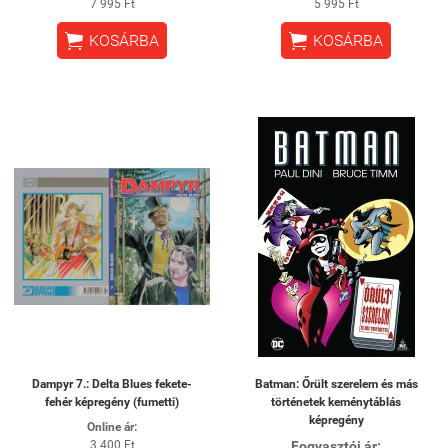
7 995 Ft
5 995 Ft


KOSÁRBA
KOSÁRBA
Dampyr 7.: Delta Blues fekete-
Batman: Őrült szerelem és más
fehér képregény (fumetti)
történetek keménytáblás
képregény
Online ár:
3 400 Ft
Fogyasztói ár: