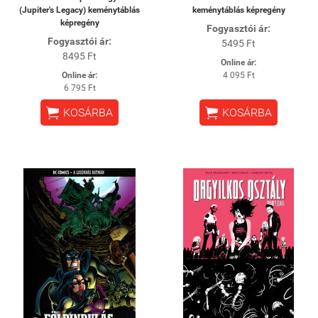
(Jupiter's Legacy) keménytáblás
keménytáblás képregény
képregény
Fogyasztói ár:
Fogyasztói ár:
5495 Ft
8495 Ft
Online ár:
Online ár:
4 095 Ft
6 795 Ft


KOSÁRBA
KOSÁRBA