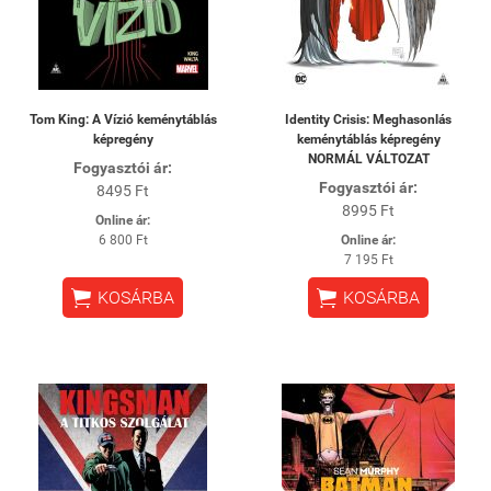
Tom King: A Vízió keménytáblás
Identity Crisis: Meghasonlás
képregény
keménytáblás képregény
NORMÁL VÁLTOZAT
Fogyasztói ár:
Fogyasztói ár:
8495 Ft
8995 Ft
Online ár:
6 800 Ft
Online ár:
7 195 Ft


KOSÁRBA
KOSÁRBA