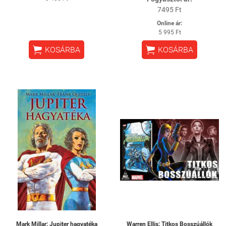
7495 Ft
Online ár:
5 995 Ft


KOSÁRBA
KOSÁRBA
Mark Millar: Jupiter hagyatéka
Warren Ellis: Titkos Bosszúállók