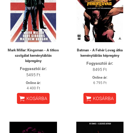
Mark Millar: Kingsman - A titkos
Batman - A Fehér Lovag átka
szolgálat keménytáblás
keménytáblás képregény
képregény
Fogyasztói ár:
Fogyasztói ár:
8495 Ft
5495 Ft
Online ár:
Online ár:
6 795 Ft
4 400 Ft


KOSÁRBA
KOSÁRBA