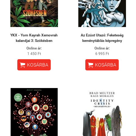
YKX - Yorn Kayrah Xemovrah
Az Ezüst Utazó: Feketeség
kalandjai 3: Szökésben
keménytáblás képregény
Online ár:
Online ár:
1 450 Ft
6 995 Ft


KOSÁRBA
KOSÁRBA