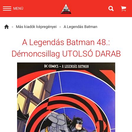


MENÜ

»
Más kiadók képregényei
»
A Legendás Batman
A Legendás Batman 48.:
Démoncsillag UTOLSÓ DARAB