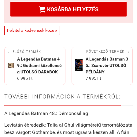

KOSÁRBA HELYEZÉS
Felvitel a kedvencek közé »


KÖVETKEZŐ TERMÉK
ELŐZŐ TERMÉK
A Legendás Batman 4
A Legendás Batman 3
9.: Gothami közellensé
5.: Zsaruvér UTOLSÓ
g UTOLSÓ DARABOK
PÉLDÁNY
6 995 Ft
7 995 Ft
TOVÁBBI INFORMÁCIÓK A TERMÉKRŐL:
A Legendás Batman 48.: Démoncsillag
Leviatán ébredezik: Talia al Ghul világméretű terrorhálózata
beszivárgott Gothambe, és most ugrásra készen áll. A fián