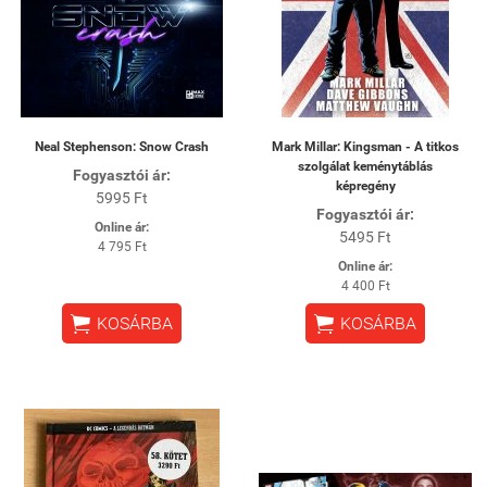
Neal Stephenson: Snow Crash
Mark Millar: Kingsman - A titkos
szolgálat keménytáblás
Fogyasztói ár:
képregény
5995 Ft
Fogyasztói ár:
Online ár:
5495 Ft
4 795 Ft
Online ár:
4 400 Ft


KOSÁRBA
KOSÁRBA