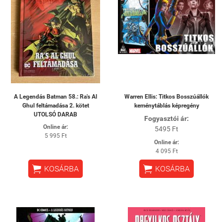
A Legendás Batman 58.: Ra's Al
Warren Ellis: Titkos Bosszúállók
Ghul feltámadása 2. kötet
keménytáblás képregény
UTOLSÓ DARAB
Fogyasztói ár:
Online ár:
5495 Ft
5 995 Ft
Online ár:
4 095 Ft


KOSÁRBA
KOSÁRBA