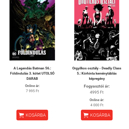
A Legendás Batman 56.:
Orgyilkos osztály - Deadly Class
Földindulás 3. kötet UTOLSÓ
5.: Körhinta keménytáblás
DARAB
képregény
Online ár:
Fogyasztói ár:
7 995 Ft
4995 Ft
Online ár:
4 000 Ft


KOSÁRBA
KOSÁRBA