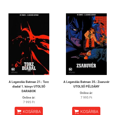
A Legendás Batman 21.: Torz
A Legendás Batman 35.: Zsaruvér
diadal 1. könyv UTOLSÓ
UTOLSÓ PÉLDÁNY
DARABOK
Online ár:
Online ár:
7 995 Ft
7 995 Ft


KOSÁRBA
KOSÁRBA