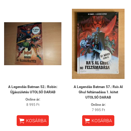
A Legendás Batman 52.: Robin:
A Legendás Batman 57.: Ra's Al
Újjászületés UTOLSÓ DARAB
Ghul feltámadása 1. kötet
UTOLSÓ DARAB
Online ár:
8 995 Ft
Online ár:
7 995 Ft


KOSÁRBA
KOSÁRBA