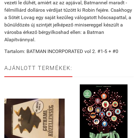
vezeti le dühét, amiért az az apjával, Batmannel maradt -
félmilliárd dolláros vérdíjat tűzött ki Robin fejére. Csakhogy
a Sötét Lovag egy saját kezűleg válogatott hőscsapattal, a
bűnüldözés új szintjét jelképező minisereggel készült a
városba érkező bérgyilkoshad ellen: a Batman
Alapítvánnyal.
Tartalom: BATMAN INCORPORATED vol 2. #1-5 + #0
AJÁNLOTT TERMÉKEK: