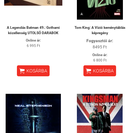
A Legendás Batman 49.: Gothami
Tom King: A Vízió keménytáblás
közellenség UTOLSÓ DARABOK
képregény
Online ár:
Fogyasztói ár:
6 995 Ft
8495 Ft
Online ár:
6 800 Ft


KOSÁRBA
KOSÁRBA