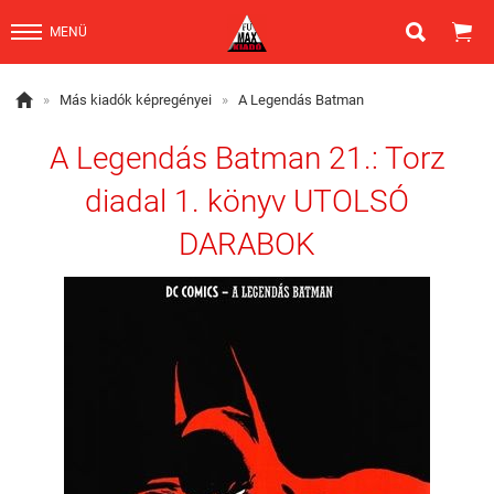


MENÜ

»
Más kiadók képregényei
»
A Legendás Batman
A Legendás Batman 21.: Torz
diadal 1. könyv UTOLSÓ
DARABOK