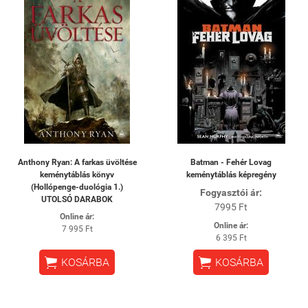
Anthony Ryan: A farkas üvöltése
Batman - Fehér Lovag
keménytáblás könyv
keménytáblás képregény
(Hollópenge-duológia 1.)
Fogyasztói ár:
UTOLSÓ DARABOK
7995 Ft
Online ár:
Online ár:
7 995 Ft
6 395 Ft


KOSÁRBA
KOSÁRBA