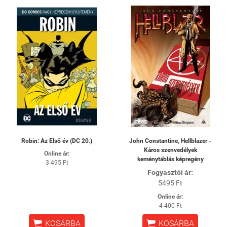
Robin: Az Első év (DC 20.)
John Constantine, Hellblazer -
Káros szenvedélyek
Online ár:
keménytáblás képregény
3 495 Ft
Fogyasztói ár:
5495 Ft
Online ár:
4 400 Ft


KOSÁRBA
KOSÁRBA