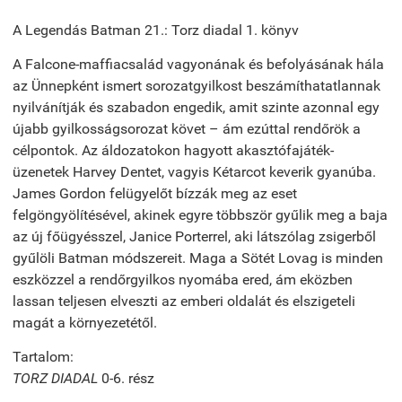
A Legendás Batman 21.: Torz diadal 1. könyv
A Falcone-maffiacsalád vagyonának és befolyásának hála
az Ünnepként ismert sorozatgyilkost beszámíthatatlannak
nyilvánítják és szabadon engedik, amit szinte azonnal egy
újabb gyilkosságsorozat követ – ám ezúttal rendőrök a
célpontok. Az áldozatokon hagyott akasztófajáték-
üzenetek Harvey Dentet, vagyis Kétarcot keverik gyanúba.
James Gordon felügyelőt bízzák meg az eset
felgöngyölítésével, akinek egyre többször gyűlik meg a baja
az új főügyésszel, Janice Porterrel, aki látszólag zsigerből
gyűlöli Batman módszereit. Maga a Sötét Lovag is minden
eszközzel a rendőrgyilkos nyomába ered, ám eközben
lassan teljesen elveszti az emberi oldalát és elszigeteli
magát a környezetétől.
Tartalom:
TORZ DIADAL
0-6. rész