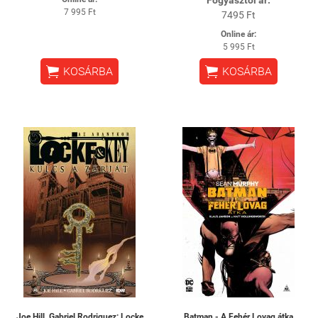
Fogyasztói ár:
7 995 Ft
7495 Ft
Online ár:
5 995 Ft


KOSÁRBA
KOSÁRBA
Joe Hill, Gabriel Rodriguez: Locke
Batman - A Fehér Lovag átka