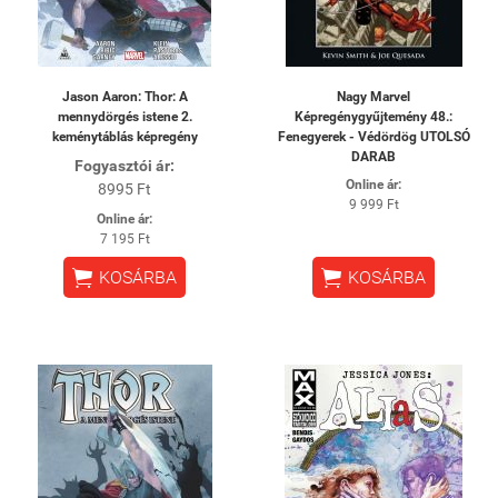
Jason Aaron: Thor: A
Nagy Marvel
mennydörgés istene 2.
Képregénygyűjtemény 48.:
keménytáblás képregény
Fenegyerek - Védördög UTOLSÓ
DARAB
Fogyasztói ár:
Online ár:
8995 Ft
9 999 Ft
Online ár:
7 195 Ft


KOSÁRBA
KOSÁRBA