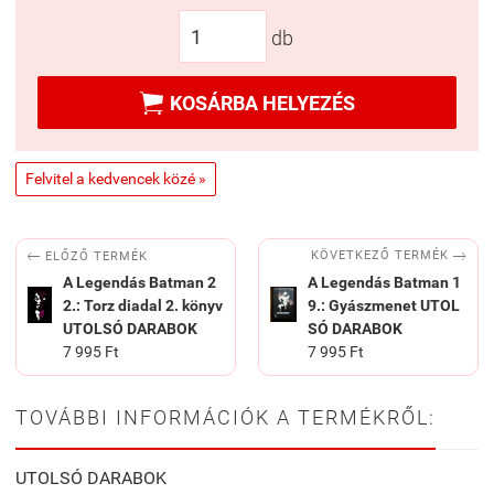
db

KOSÁRBA HELYEZÉS
Felvitel a kedvencek közé »


KÖVETKEZŐ TERMÉK
ELŐZŐ TERMÉK
A Legendás Batman 2
A Legendás Batman 1
2.: Torz diadal 2. könyv
9.: Gyászmenet UTOL
UTOLSÓ DARABOK
SÓ DARABOK
7 995 Ft
7 995 Ft
TOVÁBBI INFORMÁCIÓK A TERMÉKRŐL:
UTOLSÓ DARABOK