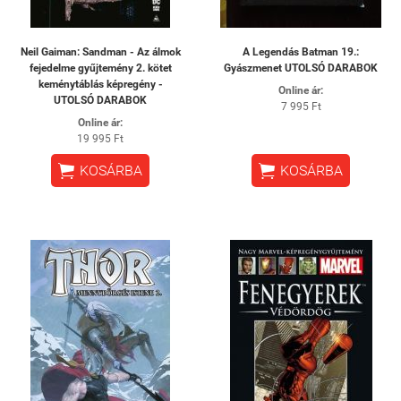
Neil Gaiman: Sandman - Az álmok
A Legendás Batman 19.:
fejedelme gyűjtemény 2. kötet
Gyászmenet UTOLSÓ DARABOK
keménytáblás képregény -
Online ár:
UTOLSÓ DARABOK
7 995 Ft
Online ár:
19 995 Ft


KOSÁRBA
KOSÁRBA