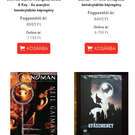
& Key - Az aranykor
keménytáblás képregény
keménytáblás képregény
Fogyasztói ár:
Fogyasztói ár:
8495 Ft
8995 Ft
Online ár:
Online ár:
6 795 Ft
7 195 Ft


KOSÁRBA
KOSÁRBA