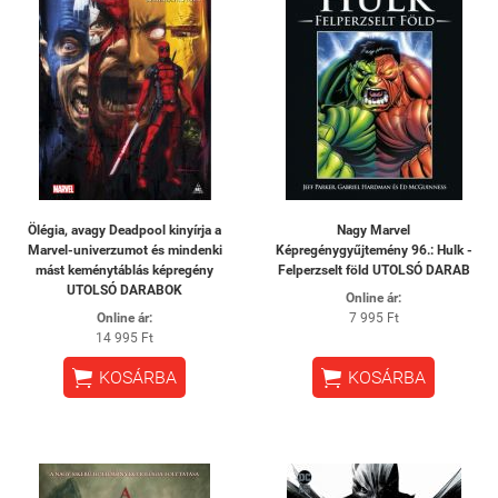
Ölégia, avagy Deadpool kinyírja a
Nagy Marvel
Marvel-univerzumot és mindenki
Képregénygyűjtemény 96.: Hulk -
mást keménytáblás képregény
Felperzselt föld UTOLSÓ DARAB
UTOLSÓ DARABOK
Online ár:
Online ár:
7 995 Ft
14 995 Ft


KOSÁRBA
KOSÁRBA