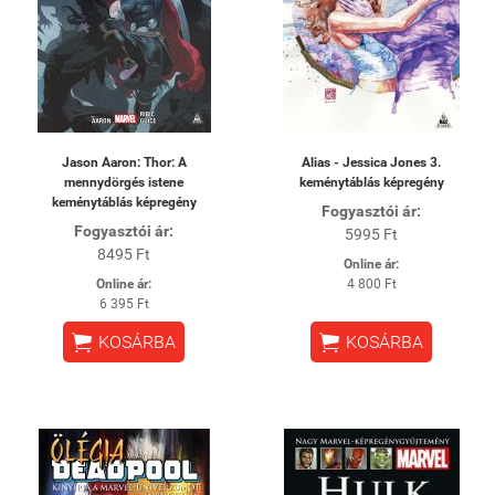
Jason Aaron: Thor: A
Alias - Jessica Jones 3.
mennydörgés istene
keménytáblás képregény
keménytáblás képregény
Fogyasztói ár:
Fogyasztói ár:
5995 Ft
8495 Ft
Online ár:
Online ár:
4 800 Ft
6 395 Ft


KOSÁRBA
KOSÁRBA