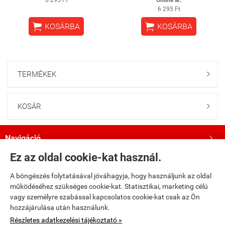
6 295 Ft
Online ár:
6 295 Ft


KOSÁRBA
KOSÁRBA
TERMÉKEK

KOSÁR

Navigáció

Ez az oldal cookie-kat használ.
Saját fiók

A böngészés folytatásával jóváhagyja, hogy használjunk az oldal
működéséhez szükséges cookie-kat. Statisztikai, marketing célú
Bemutatkozás

vagy személyre szabással kapcsolatos cookie-kat csak az Ön
hozzájárulása után használunk.
Kövess minket a Facebookon!

Részletes adatkezelési tájékoztató »