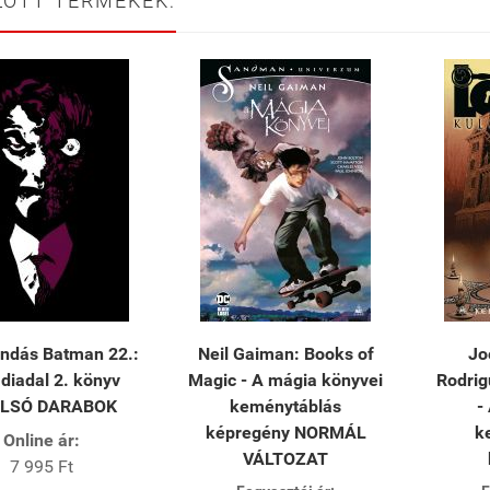
LOTT TERMÉKEK:
ndás Batman 22.:
Neil Gaiman: Books of
Joe
 diadal 2. könyv
Magic - A mágia könyvei
Rodrig
LSÓ DARABOK
keménytáblás
-
képregény NORMÁL
k
Online ár:
VÁLTOZAT
7 995 Ft