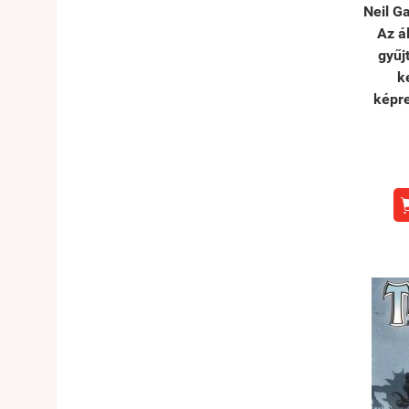
Neil G
Az á
gyűj
k
képr