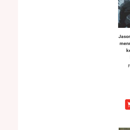
Jason
menn
k
F