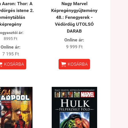
 Aaron: Thor: A
Nagy Marvel
dörgés istene 2.
Képregénygyűjtemény
eménytáblás
48.: Fenegyerek -
képregény
Védördög UTOLSÓ
DARAB
ogyasztói ár:
8995 Ft
Online ár:
9 999 Ft
Online ár:
7 195 Ft


KOSÁRBA
KOSÁRBA