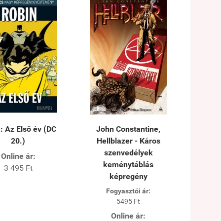
: Az Első év (DC
John Constantine,
20.)
Hellblazer - Káros
szenvedélyek
Online ár:
keménytáblás
3 495 Ft
képregény
Fogyasztói ár:
5495 Ft
Online ár: