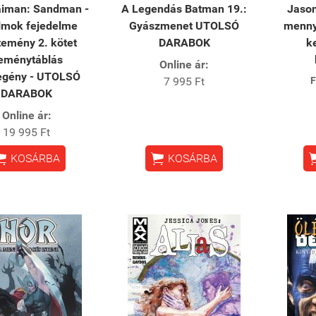
aiman: Sandman -
A Legendás Batman 19.:
Jason
lmok fejedelme
Gyászmenet UTOLSÓ
menny
temény 2. kötet
DARABOK
k
eménytáblás
Online ár:
egény - UTOLSÓ
7 995 Ft
F
DARABOK
Online ár:
19 995 Ft


KOSÁRBA
KOSÁRBA