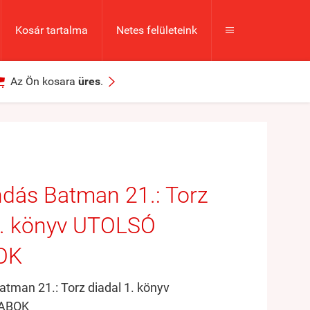
Kosár tartalma
Netes felületeink



Az Ön kosara
üres
.
dás Batman 21.: Torz
1. könyv UTOLSÓ
OK
tman 21.: Torz diadal 1. könyv
ABOK