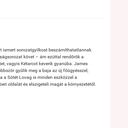
 ismert sorozatgyilkost beszámíthatatlannak
sságsorozat követ – ám ezúttal rendőrök a
et, vagyis Kétarcot keverik gyanúba. James
öbbször gyűlik meg a baja az új főügyésszel,
ga a Sötét Lovag is minden eszközzel a
ri oldalát és elszigeteli magát a környezetétől.