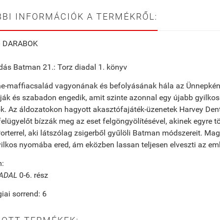
BI INFORMÁCIÓK A TERMÉKRŐL:
 DARABOK
ás Batman 21.: Torz diadal 1. könyv
ne-maffiacsalád vagyonának és befolyásának hála az Ünnepként
tják és szabadon engedik, amit szinte azonnal egy újabb gyilko
k. Az áldozatokon hagyott akasztófajáték-üzenetek Harvey Dent
elügyelőt bízzák meg az eset felgöngyölítésével, akinek egyre t
orterrel, aki látszólag zsigerből gyűlöli Batman módszereit. Ma
ilkos nyomába ered, ám eközben lassan teljesen elveszti az embe
m:
IADAL
0-6. rész
iai sorrend: 6