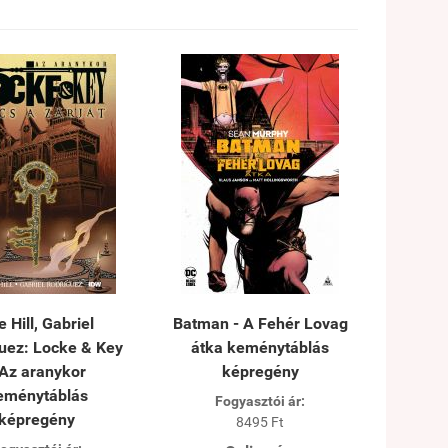
 Hill, Gabriel
Batman - A Fehér Lovag
uez: Locke & Key
átka keménytáblás
 Az aranykor
képregény
eménytáblás
Fogyasztói ár:
képregény
8495 Ft