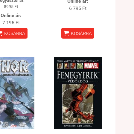
ogyasztói ár:
Online ár:
8995 Ft
6 795 Ft
Online ár:
7 195 Ft


KOSÁRBA
KOSÁRBA