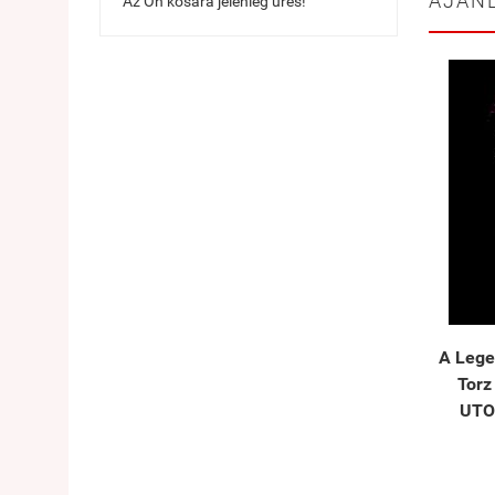
AJÁN
Az Ön kosara jelenleg üres!
A Lege
Torz
UTO