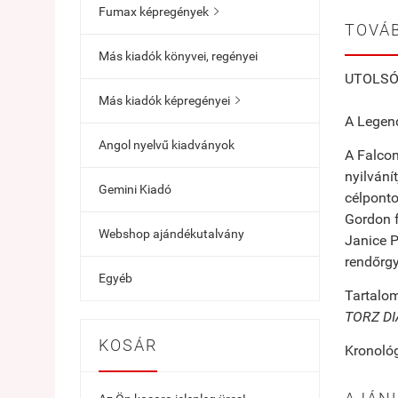
Fumax képregények

TOVÁB
Más kiadók könyvei, regényei
UTOLSÓ
Más kiadók képregényei

A Legend
Angol nyelvű kiadványok
A Falco
nyilvání
Gemini Kiadó
célponto
Gordon f
Webshop ajándékutalvány
Janice P
rendőrgy
Egyéb
Tartalo
TORZ D
KOSÁR
Kronológ