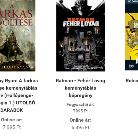
y Ryan: A farkas
Batman - Fehér Lovag
Robin
ése keménytáblás
keménytáblás
v (Hollópenge-
képregény
ógia 1.) UTOLSÓ
Fogyasztói ár:
DARABOK
7995 Ft
Online ár:
Online ár:
7 995 Ft
6 395 Ft