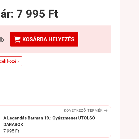
 ár:
7 995 Ft

KOSÁRBA HELYEZÉS
db
ncek közé »

KÖVETKEZŐ TERMÉK
A Legendás Batman 19.: Gyászmenet UTOLSÓ
DARABOK
7 995 Ft