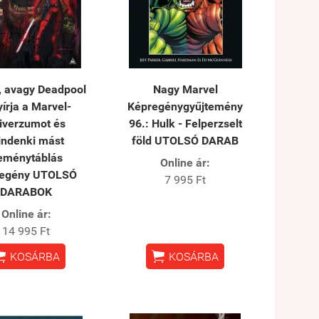
, avagy Deadpool
Nagy Marvel
yírja a Marvel-
Képregénygyűjtemény
iverzumot és
96.: Hulk - Felperzselt
ndenki mást
föld UTOLSÓ DARAB
eménytáblás
Online ár:
regény UTOLSÓ
7 995 Ft
DARABOK
Online ár:
14 995 Ft


KOSÁRBA
KOSÁRBA