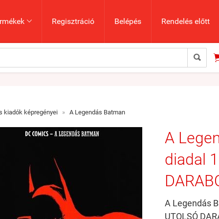
rmékek
Regisztráció
Belépés
Rendelés előtt


 kiadók képregényei
»
A Legendás Batman
A Legen
diadal 
DARAB
A Legendás Ba
UTOLSÓ DAR