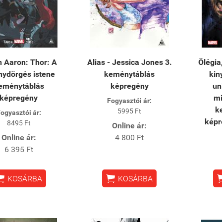
 Aaron: Thor: A
Alias - Jessica Jones 3.
Ölégia
ydörgés istene
keménytáblás
kin
eménytáblás
képregény
un
képregény
mi
Fogyasztói ár:
k
5995 Ft
ogyasztói ár:
kép
8495 Ft
Online ár:
Online ár:
4 800 Ft
6 395 Ft


KOSÁRBA
KOSÁRBA