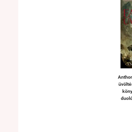
Anthon
üvölt
köny
duol