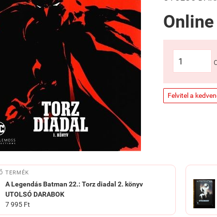
Online
Felvitel a kedve
Ő TERMÉK
A Legendás Batman 22.: Torz diadal 2. könyv
UTOLSÓ DARABOK
7 995 Ft