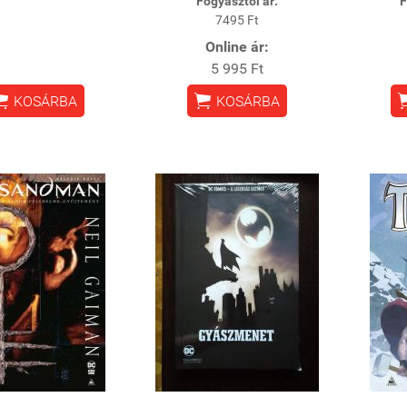
Fogyasztói ár:
F
7495 Ft
Online ár:
5 995 Ft


KOSÁRBA
KOSÁRBA