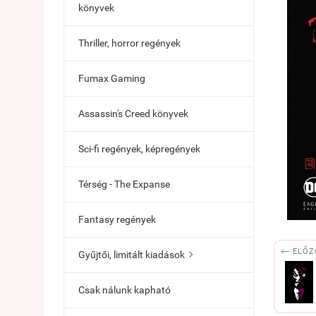
könyvek
Thriller, horror regények
Fumax Gaming
Assassin's Creed könyvek
Sci-fi regények, képregények
Térség - The Expanse
Fantasy regények

ELŐZ
Gyűjtői, limitált kiadások

Csak nálunk kapható