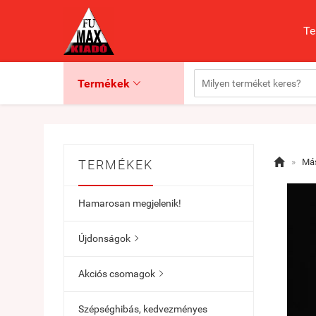
Te
Termékek


»
Más
TERMÉKEK
Hamarosan megjelenik!
Újdonságok

Akciós csomagok

Szépséghibás, kedvezményes