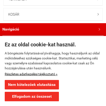
KOSÁR

Navigáció

Saját fiók

Ez az oldal cookie-kat használ.
A böngészés folytatásával jóváhagyja, hogy használjunk az oldal
Bemutatkozás

működéséhez szükséges cookie-kat. Statisztikai, marketing célú
vagy személyre szabással kapcsolatos cookie-kat csak az Ön
Kövess minket a Facebookon!

hozzájárulása után használunk.
Részletes adatkezelési tájékoztató »
fumax.hu -
Fumax Kft.
-
ÁSZF
-
Adatkezelési tájékoztató
Nem kötelezőek elutasítása
Webáruház készítés
a StartÜzlettel.
Elfogadom az összeset