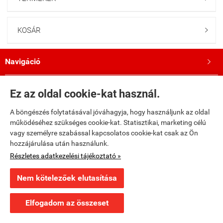
KOSÁR

Navigáció

Saját fiók

Ez az oldal cookie-kat használ.
A böngészés folytatásával jóváhagyja, hogy használjunk az oldal
Bemutatkozás

működéséhez szükséges cookie-kat. Statisztikai, marketing célú
vagy személyre szabással kapcsolatos cookie-kat csak az Ön
Kövess minket a Facebookon!

hozzájárulása után használunk.
Részletes adatkezelési tájékoztató »
fumax.hu -
Fumax Kft.
-
ÁSZF
-
Adatkezelési tájékoztató
Nem kötelezőek elutasítása
Webáruház készítés
a StartÜzlettel.
Elfogadom az összeset