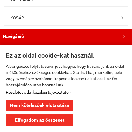
KOSÁR

Navigáció

Saját fiók

Ez az oldal cookie-kat használ.
A böngészés folytatásával jóváhagyja, hogy használjunk az oldal
Bemutatkozás

működéséhez szükséges cookie-kat. Statisztikai, marketing célú
vagy személyre szabással kapcsolatos cookie-kat csak az Ön
Kövess minket a Facebookon!

hozzájárulása után használunk.
Részletes adatkezelési tájékoztató »
fumax.hu -
Fumax Kft.
-
ÁSZF
-
Adatkezelési tájékoztató
Nem kötelezőek elutasítása
Webáruház készítés
a StartÜzlettel.
Elfogadom az összeset