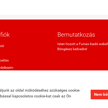
fiók
Bemutatkozás
Isten hozott a Fumax kiadó webs
ció
Böngéssz kedvedre!
sítás
ndeléseim
termékek
ő termékek
áljunk az oldal működéséhez szükséges cookie-
Nem köt
zabással kapcsolatos cookie-kat csak az Ön