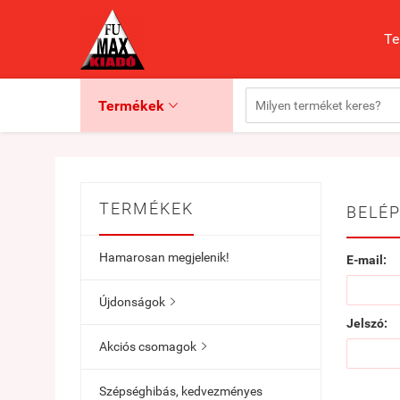
Te
Termékek

TERMÉKEK
BELÉP
Hamarosan megjelenik!
E-mail:
Újdonságok

Jelszó:
Akciós csomagok

Szépséghibás, kedvezményes