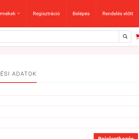
rmékek
Regisztráció
Belépés
Rendelés előtt


ÉSI ADATOK