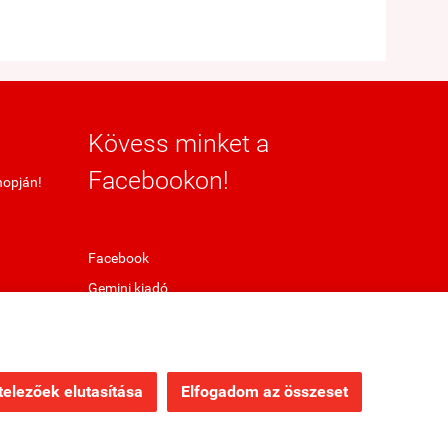
Kövess minket a
Facebookon!
hopján!
Facebook
Gemini kiadó
elezőek elutasítása
Elfogadom az összeset
Webáruház készítés
a StartÜzlettel.