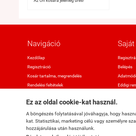
Az Ön kosara jelenleg üres!
Navigáció
Saját 
Kezdőlap
Regisztrá
Regisztráció
Belépés
Kosár tartalma, megrendelés
Adatmódo
Rendelési feltételek
Eddigi re
Oldaltérkép
Kedvenc 
Ez az oldal cookie-kat használ.
Elállok a szerződéstől
Letölthet
A böngészés folytatásával jóváhagyja, hogy haszn
kat. Statisztikai, marketing célú vagy személyre s
hozzájárulása után használunk.
fumax.hu -
Fumax Kft.
-
ÁSZF
-
Adatkezelési tájékoztató