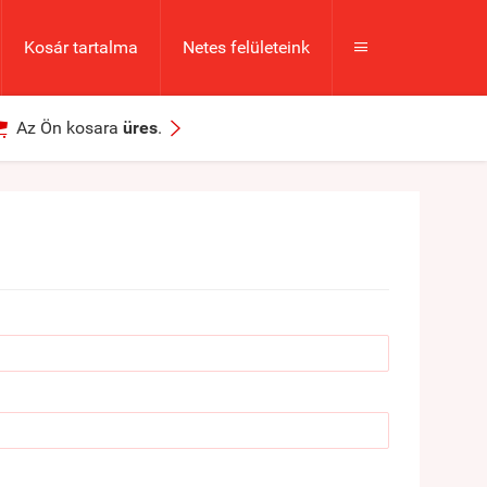
Kosár tartalma
Netes felületeink



Az Ön kosara
üres
.