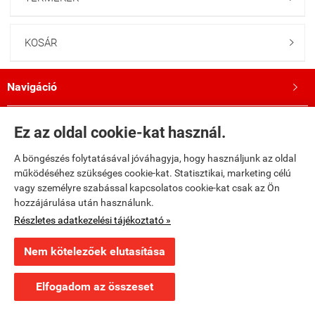
KOSÁR

Navigáció

Saját fiók

Ez az oldal cookie-kat használ.
A böngészés folytatásával jóváhagyja, hogy használjunk az oldal
Bemutatkozás

működéséhez szükséges cookie-kat. Statisztikai, marketing célú
vagy személyre szabással kapcsolatos cookie-kat csak az Ön
Kövess minket a Facebookon!

hozzájárulása után használunk.
Részletes adatkezelési tájékoztató »
fumax.hu -
Fumax Kft.
-
ÁSZF
-
Adatkezelési tájékoztató
Nem kötelezőek elutasítása
Webáruház készítés
a StartÜzlettel.
Elfogadom az összeset