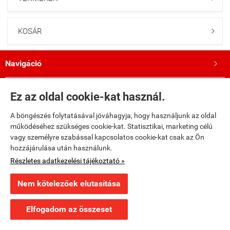
KOSÁR

Navigáció

Saját fiók

Ez az oldal cookie-kat használ.
A böngészés folytatásával jóváhagyja, hogy használjunk az oldal
Bemutatkozás

működéséhez szükséges cookie-kat. Statisztikai, marketing célú
vagy személyre szabással kapcsolatos cookie-kat csak az Ön
Kövess minket a Facebookon!

hozzájárulása után használunk.
Részletes adatkezelési tájékoztató »
fumax.hu -
Fumax Kft.
-
ÁSZF
-
Adatkezelési tájékoztató
Nem kötelezőek elutasítása
Webáruház készítés
a StartÜzlettel.
Elfogadom az összeset