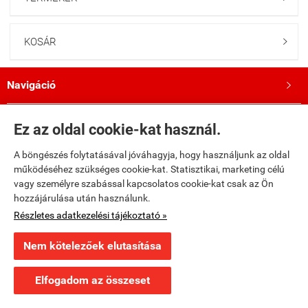
KOSÁR

Navigáció

Saját fiók

Ez az oldal cookie-kat használ.
A böngészés folytatásával jóváhagyja, hogy használjunk az oldal
Bemutatkozás

működéséhez szükséges cookie-kat. Statisztikai, marketing célú
vagy személyre szabással kapcsolatos cookie-kat csak az Ön
Kövess minket a Facebookon!

hozzájárulása után használunk.
Részletes adatkezelési tájékoztató »
fumax.hu -
Fumax Kft.
-
ÁSZF
-
Adatkezelési tájékoztató
Nem kötelezőek elutasítása
Webáruház készítés
a StartÜzlettel.
Elfogadom az összeset