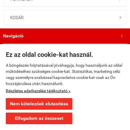
KOSÁR

Navigáció

Saját fiók

Ez az oldal cookie-kat használ.
A böngészés folytatásával jóváhagyja, hogy használjunk az oldal
Bemutatkozás

működéséhez szükséges cookie-kat. Statisztikai, marketing célú
vagy személyre szabással kapcsolatos cookie-kat csak az Ön
Kövess minket a Facebookon!

hozzájárulása után használunk.
Részletes adatkezelési tájékoztató »
fumax.hu -
Fumax Kft.
-
ÁSZF
-
Adatkezelési tájékoztató
Nem kötelezőek elutasítása
Webáruház készítés
a StartÜzlettel.
Elfogadom az összeset