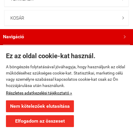
KOSÁR

Navigáció

Saját fiók

Ez az oldal cookie-kat használ.
A böngészés folytatásával jóváhagyja, hogy használjunk az oldal
Bemutatkozás

működéséhez szükséges cookie-kat. Statisztikai, marketing célú
vagy személyre szabással kapcsolatos cookie-kat csak az Ön
Kövess minket a Facebookon!

hozzájárulása után használunk.
Részletes adatkezelési tájékoztató »
fumax.hu -
Fumax Kft.
-
ÁSZF
-
Adatkezelési tájékoztató
Nem kötelezőek elutasítása
Webáruház készítés
a StartÜzlettel.
Elfogadom az összeset