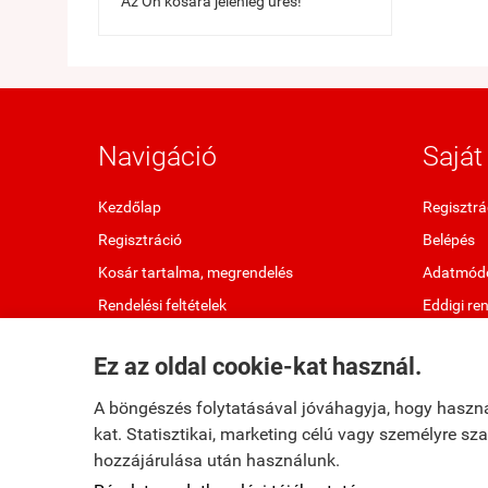
Az Ön kosara jelenleg üres!
Navigáció
Saját 
Kezdőlap
Regisztrá
Regisztráció
Belépés
Kosár tartalma, megrendelés
Adatmódo
Rendelési feltételek
Eddigi re
Oldaltérkép
Kedvenc 
Ez az oldal cookie-kat használ.
Elállok a szerződéstől
Letölthet
A böngészés folytatásával jóváhagyja, hogy haszn
kat. Statisztikai, marketing célú vagy személyre s
hozzájárulása után használunk.
fumax.hu -
Fumax Kft.
-
ÁSZF
-
Adatkezelési tájékoztató