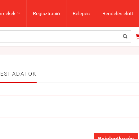
rmékek
Regisztráció
Belépés
Rendelés előtt


ÉSI ADATOK