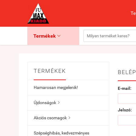
Te
Termékek

TERMÉKEK
BELÉP
Hamarosan megjelenik!
E-mail:
Újdonságok

Jelszó:
Akciós csomagok

Szépséghibás, kedvezményes