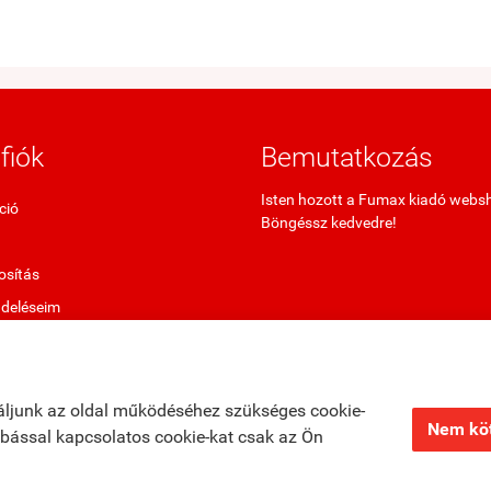
fiók
Bemutatkozás
Isten hozott a Fumax kiadó webs
ció
Böngéssz kedvedre!
sítás
ndeléseim
termékek
ő termékek
áljunk az oldal működéséhez szükséges cookie-
Nem köt
zabással kapcsolatos cookie-kat csak az Ön