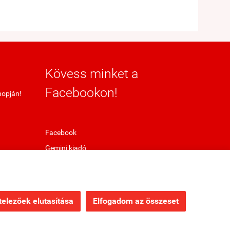
Kövess minket a
Facebookon!
hopján!
Facebook
Gemini kiadó
elezőek elutasítása
Elfogadom az összeset
Webáruház készítés
a StartÜzlettel.