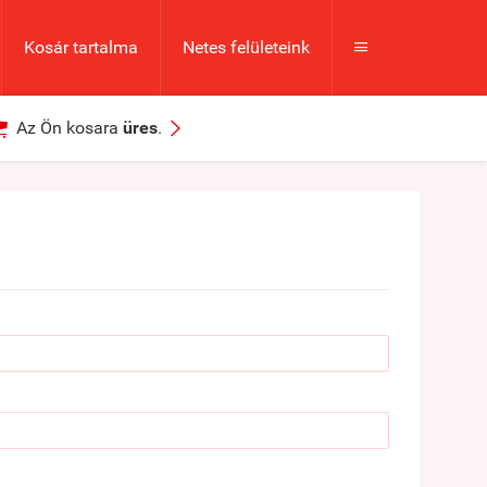
Kosár tartalma
Netes felületeink



Az Ön kosara
üres
.