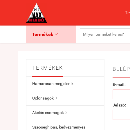
Te
Termékek

TERMÉKEK
BELÉP
Hamarosan megjelenik!
E-mail:
Újdonságok

Jelszó:
Akciós csomagok

Szépséghibás, kedvezményes