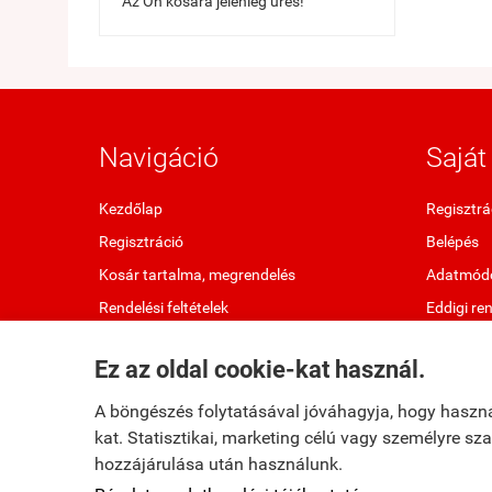
Az Ön kosara jelenleg üres!
Navigáció
Saját 
Kezdőlap
Regisztrá
Regisztráció
Belépés
Kosár tartalma, megrendelés
Adatmódo
Rendelési feltételek
Eddigi re
Oldaltérkép
Kedvenc 
Ez az oldal cookie-kat használ.
Elállok a szerződéstől
Letölthet
A böngészés folytatásával jóváhagyja, hogy haszn
kat. Statisztikai, marketing célú vagy személyre s
hozzájárulása után használunk.
fumax.hu -
Fumax Kft.
-
ÁSZF
-
Adatkezelési tájékoztató