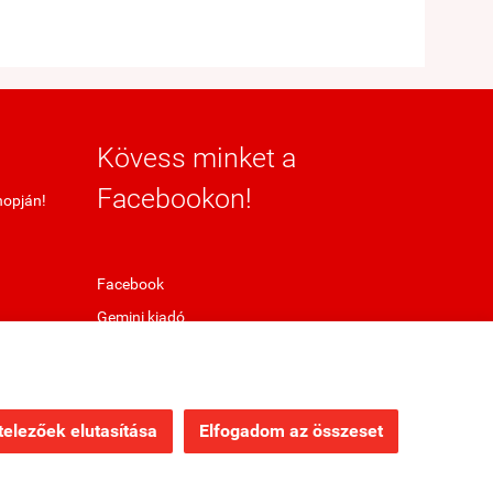
Kövess minket a
Facebookon!
hopján!
Facebook
Gemini kiadó
elezőek elutasítása
Elfogadom az összeset
Webáruház készítés
a StartÜzlettel.