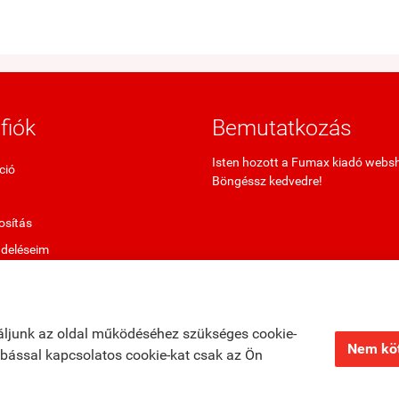
fiók
Bemutatkozás
Isten hozott a Fumax kiadó webs
ció
Böngéssz kedvedre!
sítás
ndeléseim
termékek
ő termékek
áljunk az oldal működéséhez szükséges cookie-
Nem köt
zabással kapcsolatos cookie-kat csak az Ön