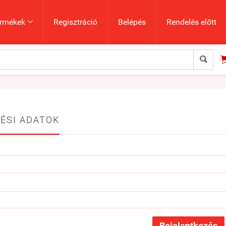
rmékek
Regisztráció
Belépés
Rendelés előtt


ÉSI ADATOK