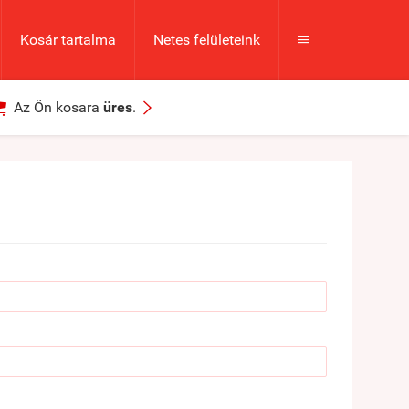
Kosár tartalma
Netes felületeink



Az Ön kosara
üres
.