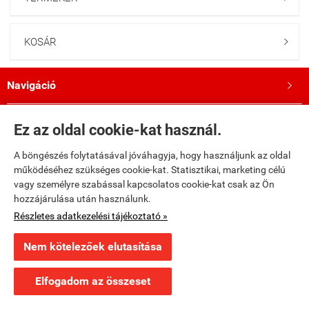
KOSÁR

Navigáció

Saját fiók

Ez az oldal cookie-kat használ.
A böngészés folytatásával jóváhagyja, hogy használjunk az oldal
Bemutatkozás

működéséhez szükséges cookie-kat. Statisztikai, marketing célú
vagy személyre szabással kapcsolatos cookie-kat csak az Ön
Kövess minket a Facebookon!

hozzájárulása után használunk.
Részletes adatkezelési tájékoztató »
fumax.hu -
Fumax Kft.
-
ÁSZF
-
Adatkezelési tájékoztató
Nem kötelezőek elutasítása
Webáruház készítés
a StartÜzlettel.
Elfogadom az összeset