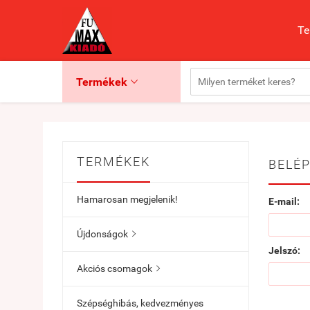
Te
Termékek

TERMÉKEK
BELÉP
Hamarosan megjelenik!
E-mail:
Újdonságok

Jelszó:
Akciós csomagok

Szépséghibás, kedvezményes