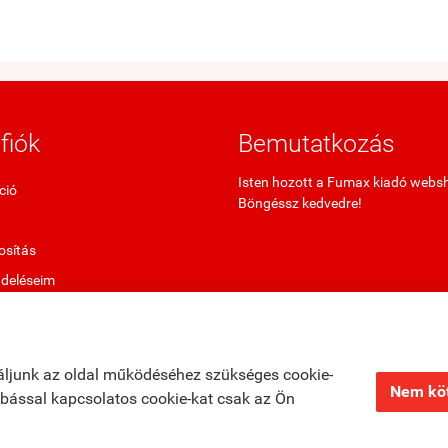
fiók
Bemutatkozás
Isten hozott a Fumax kiadó webs
ció
Böngéssz kedvedre!
sítás
ndeléseim
termékek
ő termékek
áljunk az oldal működéséhez szükséges cookie-
Nem köt
zabással kapcsolatos cookie-kat csak az Ön