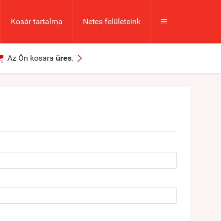
Kosár tartalma
Netes felületeink



Az Ön kosara
üres
.