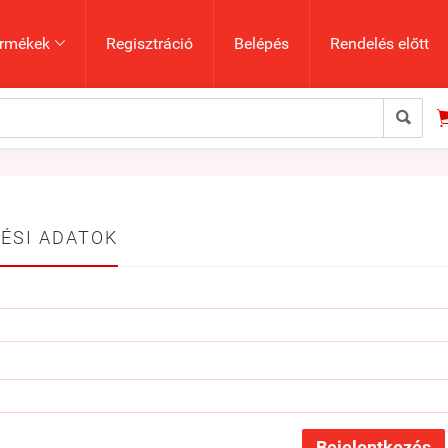
rmékek
Regisztráció
Belépés
Rendelés előtt


ÉSI ADATOK