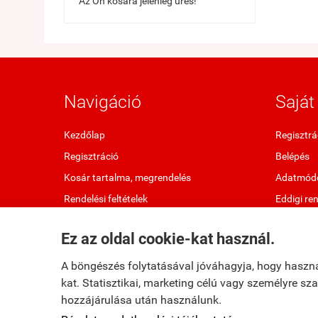
Az Ön kosara jelenleg üres!
Navigáció
Saját 
Kezdőlap
Regisztrá
Regisztráció
Belépés
Kosár tartalma, megrendelés
Adatmódo
Rendelési feltételek
Eddigi re
Oldaltérkép
Kedvenc 
Ez az oldal cookie-kat használ.
Elállok a szerződéstől
Letölthet
A böngészés folytatásával jóváhagyja, hogy haszn
kat. Statisztikai, marketing célú vagy személyre s
hozzájárulása után használunk.
fumax.hu -
Fumax Kft.
-
ÁSZF
-
Adatkezelési tájékoztató