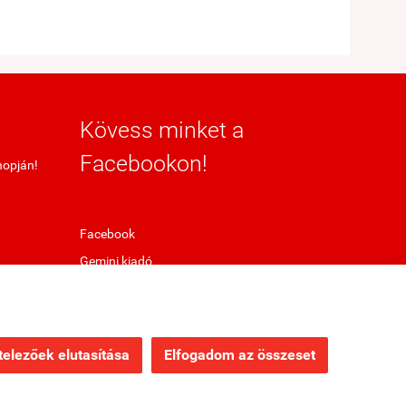
Kövess minket a
Facebookon!
hopján!
Facebook
Gemini kiadó
elezőek elutasítása
Elfogadom az összeset
Webáruház készítés
a StartÜzlettel.