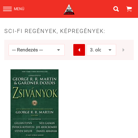


MENÜ
SCI-FI REGÉNYEK, KÉPREGÉNYEK:

