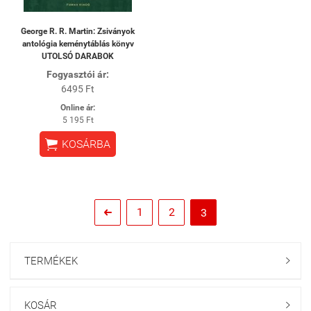
George R. R. Martin: Zsiványok
antológia keménytáblás könyv
UTOLSÓ DARABOK
Fogyasztói ár:
6495 Ft
Online ár:
5 195 Ft

KOSÁRBA
1
2
3

TERMÉKEK

KOSÁR
